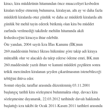
kiracı, kira müddetinin hitamından önce muacceliyet kesbeden
kiraları tediye etmemiş bulunursa, kiralayan, altı ay ve daha fazla
müddetli kiralarda otuz günlük ve daha az müddetli kiralarda altı
günlük bir mehil tayin ederek birikmiş olan kira bu müddet
zarfında verilmediği takdirde mehilin hitamında akdi
feshedeceğini kiracıya ihtar edebilir.
Öte yandan, 2004 sayılı İcra İflas Kanunu (İİK)nun
269.maddesinin birinci fıkrası hükmüne göre takip adi kiraya
müteallik olur ve alacaklı da talep ederse ödeme emri, BK.nun
260.maddesinde yazılı ihtarı ve kanuni müddeti geçtikten sonra
tetkik merciinden kiralanan şeyden çıkarılmasının istenebileceği
tebliğini ihtiva eder.
Somut olayda; taraflar arasında düzenlenmiş 03.11.2001
başlangıç tarihli kira sözleşmesi bulunmakta olup, davacı kira
sözleşmesine dayanarak, 22.03.2012 tarihinde davalı hakkında
başlattığı icra takibi ile Ocak 2011-Kasım 2011 tarihleri arasında