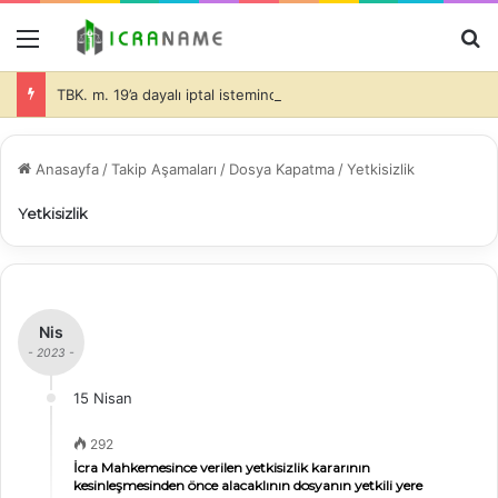
Menü
A
TBK. m. 19’a dayalı iptal isteminde bulunulması halinde de dava konusu taşınmazlar üzerine ihtiyati haciz konulmasında davacı tarafın hukuki yararının olduğu ve bu durumda da, teminatın alınıp alınmayacağı ve alınacak teminatın miktarı hakimin takdir edeceği (İİK. m. 281)-
Anasayfa
/
Takip Aşamaları
/
Dosya Kapatma
/
Yetkisizlik
Yetkisizlik
Nis
- 2023 -
15 Nisan
292
İcra Mahkemesince verilen yetkisizlik kararının
kesinleşmesinden önce alacaklının dosyanın yetkili yere