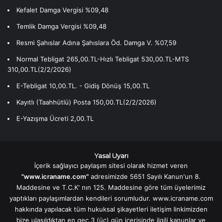
Kefalet Damga Vergisi %09,48
Temlik Damga Vergisi %09,48
Resmi Şahıslar Adına Şahıslara Öd. Damga V. %07,59
Normal Tebligat 265,00.TL-Hızlı Tebligat 530,00.TL-MTS
310,00.TL(2/2/2026)
E-Tebligat 10,00.TL. - Gidiş Dönüş 15,00.TL
Kayıtlı (Taahhütlü) Posta 150,00.TL(2/2/2026)
E-Yazışma Ücreti 2,00.TL
Yasal Uyarı
İçerik sağlayıcı paylaşım sitesi olarak hizmet veren
"www.icraname.com"
adresimizde 5651 Sayılı Kanun'un 8.
Maddesine ve T.C.K' nın 125. Maddesine göre tüm üyelerimiz
yaptıkları paylaşımlardan kendileri sorumludur. www.icraname.com
hakkında yapılacak tüm hukuksal şikayetleri iletişim linkimizden
bize ulaşıldıktan en geç 3 (üç) gün içerisinde ilgili kanunlar ve