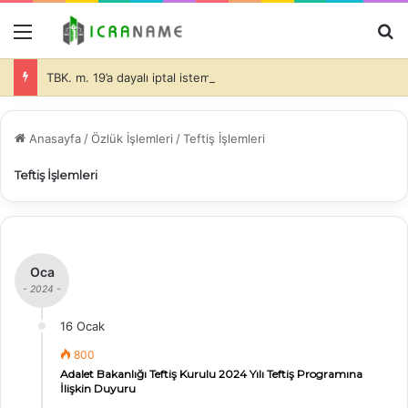
Menü
A
TBK. m. 19’a dayalı iptal isteminde bulunulması halinde de dava konusu taşınmazlar üzerine ihtiyati haciz konulmasında davacı tarafın hukuki yararının olduğu ve bu durumda da, teminatın alınıp alınmayacağı ve alınacak teminatın miktarı hakimin takdir edeceği (İİK. m. 281)-
Anasayfa
/
Özlük İşlemleri
/
Teftiş İşlemleri
Teftiş İşlemleri
Oca
- 2024 -
16 Ocak
800
Adalet Bakanlığı Teftiş Kurulu 2024 Yılı Teftiş Programına
İlişkin Duyuru