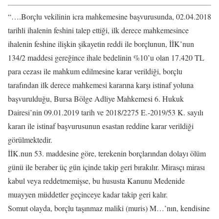
“….Borçlu vekilinin icra mahkemesine başvurusunda, 02.04.2018
tarihli ihalenin feshini talep ettiği, ilk derece mahkemesince
ihalenin feshine ilişkin şikayetin reddi ile borçlunun, İİK’nun
134/2 maddesi gereğince ihale bedelinin %10’u olan 17.420 TL
para cezası ile mahkum edilmesine karar verildiği, borçlu
tarafından ilk derece mahkemesi kararına karşı istinaf yoluna
başvurulduğu, Bursa Bölge Adliye Mahkemesi 6. Hukuk
Dairesi’nin 09.01.2019 tarih ve 2018/2275 E.-2019/53 K. sayılı
kararı ile istinaf başvurusunun esastan reddine karar verildiği
görülmektedir.
İİK.nun 53. maddesine göre, terekenin borçlarından dolayı ölüm
günü ile beraber üç gün içinde takip geri bırakılır. Mirasçı mirası
kabul veya reddetmemişse, bu hususta Kanunu Medenide
muayyen müddetler geçinceye kadar takip geri kalır.
Somut olayda, borçlu taşınmaz maliki (muris) M…’nın, kendisine