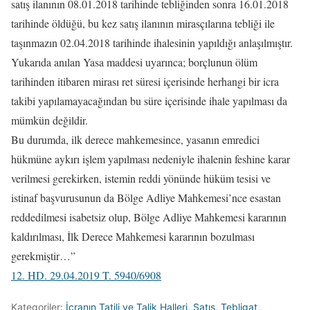
satış ilanının 08.01.2018 tarihinde tebliğinden sonra 16.01.2018
tarihinde öldüğü, bu kez satış ilanının mirasçılarına tebliği ile
taşınmazın 02.04.2018 tarihinde ihalesinin yapıldığı anlaşılmıştır.
Yukarıda anılan Yasa maddesi uyarınca; borçlunun ölüm
tarihinden itibaren mirası ret süresi içerisinde herhangi bir icra
takibi yapılamayacağından bu süre içerisinde ihale yapılması da
mümkün değildir.
Bu durumda, ilk derece mahkemesince, yasanın emredici
hükmüne aykırı işlem yapılması nedeniyle ihalenin feshine karar
verilmesi gerekirken, istemin reddi yönünde hüküm tesisi ve
istinaf başvurusunun da Bölge Adliye Mahkemesi’nce esastan
reddedilmesi isabetsiz olup, Bölge Adliye Mahkemesi kararının
kaldırılması, İlk Derece Mahkemesi kararının bozulması
gerekmiştir…”
12. HD. 29.04.2019 T. 5940/6908
Kategoriler:
İcranın Tatili ve Talik Halleri
,
Satış
,
Tebligat
,