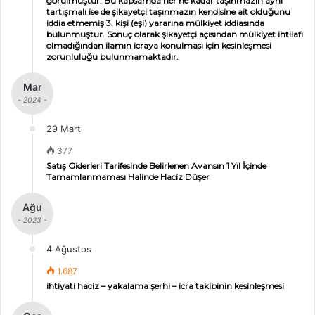
görülmüştür. Bu kapsamda her ne kadar taşınmazın aynı
tartışmalı ise de şikayetçi taşınmazın kendisine ait olduğunu
iddia etmemiş 3. kişi (eşi) yararına mülkiyet iddiasında
bulunmuştur. Sonuç olarak şikayetçi açısından mülkiyet ihtilafı
olmadığından ilamın icraya konulması için kesinleşmesi
zorunluluğu bulunmamaktadır.
Mar
- 2024 -
29 Mart
377
Satış Giderleri Tarifesinde Belirlenen Avansın 1 Yıl İçinde
Tamamlanmaması Halinde Haciz Düşer
Ağu
- 2023 -
4 Ağustos
1.687
ihtiyati haciz – yakalama şerhi – icra takibinin kesinleşmesi