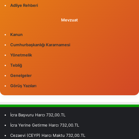
Adliye Rehberi
Mevzuat
Kanun
Cumhurbaşkanlığı Kararnamesi
Yönetmelik
Tebliğ
Genelgeler
Görüş Yazıları
İcra Başvuru Harcı 732,00.TL
İcra Yerine Getirme Harcı 732,00.TL
Cezaevi (CEYP) Harcı Maktu 732,00.TL