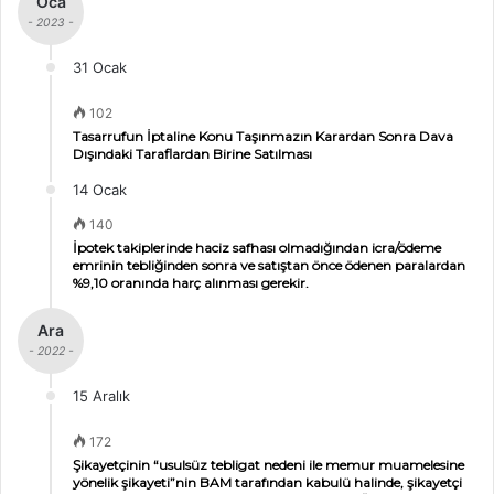
Oca
- 2023 -
31 Ocak
102
Tasarrufun İptaline Konu Taşınmazın Karardan Sonra Dava
Dışındaki Taraflardan Birine Satılması
14 Ocak
140
İpotek takiplerinde haciz safhası olmadığından icra/ödeme
emrinin tebliğinden sonra ve satıştan önce ödenen paralardan
%9,10 oranında harç alınması gerekir.
Ara
- 2022 -
15 Aralık
172
Şikayetçinin “usulsüz tebligat nedeni ile memur muamelesine
yönelik şikayeti”nin BAM tarafından kabulü halinde, şikayetçi