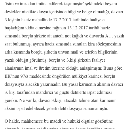
‘isim ve imzadan imtina edilerek taşınmıştır’ şeklindeki beyanı
destekler nitelikte dosya içerisinde bilgi ve belge olmadığı, davacı
3.kişinin haciz mahallinde 17.7.2017 tarihinde faaliyete
başladığını iddia etmesine rağmen 13.12.2017 tarihli haciz
sırasında borçlu şirkete ait antetli not kağıdı ve duvarda A… yazılı
saat bulunmuş, ayrıca haciz sırasında sunulan kira sözleşmesinin
arka kısmında borçlu şirketin unvan,mail ve telefon bilgilerinin
yazılı olduğu görülmüş, borçlu ve 3.kişi şirketin faaliyet
alanlarının imal ve üretim üzerine olduğu anlaşılmıştır. Buna göre,
İİK’nun 97/a maddesinde öngörülen mülkiyet karinesi borçlu
dolayısıyla alacaklı yararınadır. Bu yasal karinenin aksinin davacı
3. kişi tarafından inandırıcı ve güçlü delillerle ispat edilmesi
gerekir. Ne var ki, davacı 3.kişi, alacaklı lehine olan karinenin
aksini ispat edebilecek yeterli delil dosyaya sunamamıştır.
O halde, mahkemece bu maddi ve hukuki olgular gözönüne
alınarak, davanın reddi yerine oluşa ve dosya içeriğine uygun