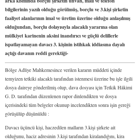
arka kısmında borçlu şirketin unvan, mail ve telefon
bilgilerinin yazılı olduğu görülmüş, borçlu ve 3.kişi şirketin
faaliyet alanlarının imal ve üretim üzerine olduğu anlaşılmış
olduğundan, borçlu dolayısıyla alacaklı yararına olan
mülkiyet karinenin aksini inandırıcı ve güçlü delillerle
ispatlayamayan davacı 3. kişinin istihkak iddiasına dayalı
açtığı davanın reddi gerektiği-
Bölge Adliye Mahkemesince verilen kararın müddeti içinde
temyizen tetkiki alacaklı tarafından istenmesi üzerine bu işle ilgili
dosya daireye gönderilmiş olup, dava dosyası için Tetkik Hâkimi
G. D. tarafından düzenlenen rapor dinlendikten ve dosya
içerisindeki tüm belgeler okunup incelendikten sonra işin gereği
görüşülüp düşünüldü :
Davacı üçüncü kişi, haczedilen malların 3.kişi şirkete ait
olduğunu, haciz adresinin 3.kişi tarafından kiralandığını, kira