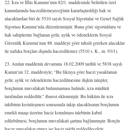
22. İcra ve İflâs Kanunu’nun 82/1. maddesinde belirtilen özel
kanunlarında haczedilemeyeceğinin kararlaştırıldığı hak ve
alacaklardan biri de 5510 sayılı Sosyal Sigortalar ve Genel Sağlık
Sigortası Kanunu’nda düzenlenmiştir. Buna göre sigortalılara ve
hak sahiplerine bağlanan gelir, aylık ve ödeneklerin Sosyal
Güvenlik Kurumu’nun 88. maddeye göre tahsili gereken alacaklar
ile nafaka borçları dışında haczedilemez (5510 s. K., m. 93/1).
23. Anılan maddenin devamına 18.02.2009 tarihli ve 5838 sayılı
Kanun’un 32. maddesiyle; “Bu fıkraya göre haczi yasaklanan
gelir, aylık ve ödeneklerin haczedilmesine ilişkin talepler,
borçlunun muvafakati bulunmaması halinde, icra müdürü
tarafından reddedilir.” ibaresi eklenmiştir. Bu hüküm ile icra
takibinin kesinleşmesi sonrasında takip alacaklısının borçlunun
emekli maaşı üzerine haciz konulması talebinin kabul
edilebilmesi, borçlunun muvafakati şartına bağlanmıştır. Borçlu
hacze muvafakat etmez ise haciz talebi reddedilecektir.