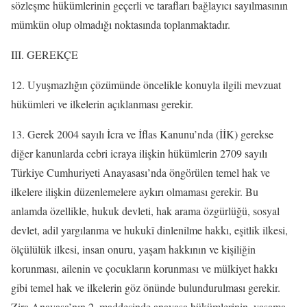
sözleşme hükümlerinin geçerli ve tarafları bağlayıcı sayılmasının
mümkün olup olmadığı noktasında toplanmaktadır.
III. GEREKÇE
12. Uyuşmazlığın çözümünde öncelikle konuyla ilgili mevzuat
hükümleri ve ilkelerin açıklanması gerekir.
13. Gerek 2004 sayılı İcra ve İflas Kanunu’nda (İİK) gerekse
diğer kanunlarda cebri icraya ilişkin hükümlerin 2709 sayılı
Türkiye Cumhuriyeti Anayasası’nda öngörülen temel hak ve
ilkelere ilişkin düzenlemelere aykırı olmaması gerekir. Bu
anlamda özellikle, hukuk devleti, hak arama özgürlüğü, sosyal
devlet, adil yargılanma ve hukukî dinlenilme hakkı, eşitlik ilkesi,
ölçülülük ilkesi, insan onuru, yaşam hakkının ve kişiliğin
korunması, ailenin ve çocukların korunması ve mülkiyet hakkı
gibi temel hak ve ilkelerin göz önünde bulundurulması gerekir.
Zira Anayasa’nın 2. maddesinde anayasa hükümlerinin, yasama,