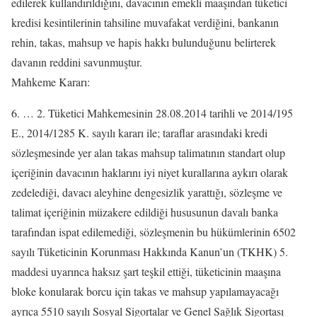
edilerek kullandırıldığını, davacının emekli maaşından tüketici
kredisi kesintilerinin tahsiline muvafakat verdiğini, bankanın
rehin, takas, mahsup ve hapis hakkı bulunduğunu belirterek
davanın reddini savunmuştur.
Mahkeme Kararı:
6. … 2. Tüketici Mahkemesinin 28.08.2014 tarihli ve 2014/195
E., 2014/1285 K. sayılı kararı ile; taraflar arasındaki kredi
sözleşmesinde yer alan takas mahsup talimatının standart olup
içeriğinin davacının haklarını iyi niyet kurallarına aykırı olarak
zedelediği, davacı aleyhine dengesizlik yarattığı, sözleşme ve
talimat içeriğinin müzakere edildiği hususunun davalı banka
tarafından ispat edilemediği, sözleşmenin bu hükümlerinin 6502
sayılı Tüketicinin Korunması Hakkında Kanun’un (TKHK) 5.
maddesi uyarınca haksız şart teşkil ettiği, tüketicinin maaşına
bloke konularak borcu için takas ve mahsup yapılamayacağı
ayrıca 5510 sayılı Sosyal Sigortalar ve Genel Sağlık Sigortası