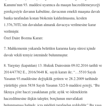
Kanunu’nun 93. maddesi uyarınca da maaşın haczedilemeyeceği
gerekçesiyle davanın kabulüne, davacının emekli maaşına davalı
banka tarafından konan blokenin kaldırılmasına, kesilen
1.376,70TL’nin davalıdan alınarak davacıya verilmesine karar
verilmiştir.
Özel Daire Bozma Kararı:
7. Mahkemenin yukarıda belirtilen kararına karşı süresi içinde
davalı vekili temyiz isteminde bulunmuştur.
8. Yargıtay (kapatılan) 13. Hukuk Dairesinin 09.02.2016 tarihli ve
2014/47782 E., 2016/3648 K. sayılı kararı ile; “…5510 Sayılı
Yasanın 93.maddesine değişiklik getiren ve 28.2.2009 tarihinde
yürürlüğe giren 5838 Sayılı Yasanın 32/2-b maddesi gereği, “Bu
fıkraya göre haczi yasaklanan gelir, aylık ve ödeneklerin
haczedilmesine ilişkin talepler, borçlunun muvafakati
bulunmaması halinde, icra müdürü tarafından reddedilir.” Bu yasa