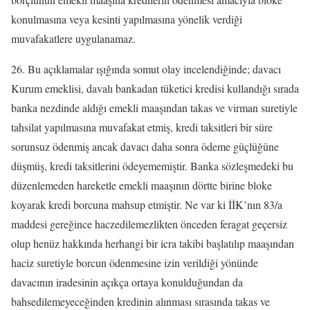
konulmasına veya kesinti yapılmasına yönelik verdiği
muvafakatlere uygulanamaz.
26. Bu açıklamalar ışığında somut olay incelendiğinde; davacı
Kurum emeklisi, davalı bankadan tüketici kredisi kullandığı sırada
banka nezdinde aldığı emekli maaşından takas ve virman suretiyle
tahsilat yapılmasına muvafakat etmiş, kredi taksitleri bir süre
sorunsuz ödenmiş ancak davacı daha sonra ödeme güçlüğüne
düşmüş, kredi taksitlerini ödeyememiştir. Banka sözleşmedeki bu
düzenlemeden hareketle emekli maaşının dörtte birine bloke
koyarak kredi borcuna mahsup etmiştir. Ne var ki İİK’nın 83/a
maddesi gereğince haczedilemezlikten önceden feragat geçersiz
olup henüz hakkında herhangi bir icra takibi başlatılıp maaşından
haciz suretiyle borcun ödenmesine izin verildiği yönünde
davacının iradesinin açıkça ortaya konulduğundan da
bahsedilemeyeceğinden kredinin alınması sırasında takas ve