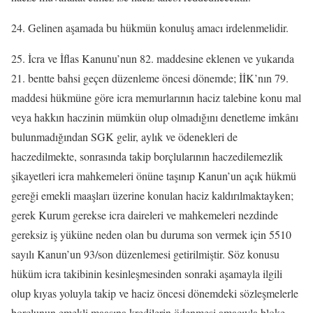
24. Gelinen aşamada bu hükmün konuluş amacı irdelenmelidir.
25. İcra ve İflas Kanunu’nun 82. maddesine eklenen ve yukarıda
21. bentte bahsi geçen düzenleme öncesi dönemde; İİK’nın 79.
maddesi hükmüne göre icra memurlarının haciz talebine konu mal
veya hakkın haczinin mümkün olup olmadığını denetleme imkânı
bulunmadığından SGK gelir, aylık ve ödenekleri de
haczedilmekte, sonrasında takip borçlularının haczedilemezlik
şikayetleri icra mahkemeleri önüne taşınıp Kanun’un açık hükmü
gereği emekli maaşları üzerine konulan haciz kaldırılmaktayken;
gerek Kurum gerekse icra daireleri ve mahkemeleri nezdinde
gereksiz iş yüküne neden olan bu duruma son vermek için 5510
sayılı Kanun’un 93/son düzenlemesi getirilmiştir. Söz konusu
hüküm icra takibinin kesinleşmesinden sonraki aşamayla ilgili
olup kıyas yoluyla takip ve haciz öncesi dönemdeki sözleşmelerle
borçlunun emekli maaşına kredilerin ödenmesi amacıyla bloke