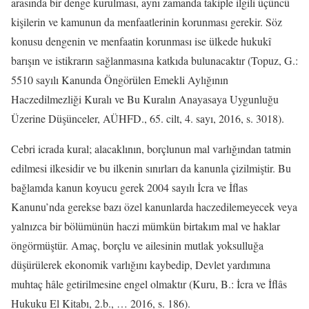
arasında bir denge kurulması, aynı zamanda takiple ilgili üçüncü
kişilerin ve kamunun da menfaatlerinin korunması gerekir. Söz
konusu dengenin ve menfaatin korunması ise ülkede hukukî
barışın ve istikrarın sağlanmasına katkıda bulunacaktır (Topuz, G.:
5510 sayılı Kanunda Öngörülen Emekli Aylığının
Haczedilmezliği Kuralı ve Bu Kuralın Anayasaya Uygunluğu
Üzerine Düşünceler, AÜHFD., 65. cilt, 4. sayı, 2016, s. 3018).
Cebri icrada kural; alacaklının, borçlunun mal varlığından tatmin
edilmesi ilkesidir ve bu ilkenin sınırları da kanunla çizilmiştir. Bu
bağlamda kanun koyucu gerek 2004 sayılı İcra ve İflas
Kanunu’nda gerekse bazı özel kanunlarda haczedilemeyecek veya
yalnızca bir bölümünün haczi mümkün birtakım mal ve haklar
öngörmüştür. Amaç, borçlu ve ailesinin mutlak yoksulluğa
düşürülerek ekonomik varlığını kaybedip, Devlet yardımına
muhtaç hâle getirilmesine engel olmaktır (Kuru, B.: İcra ve İflâs
Hukuku El Kitabı, 2.b., … 2016, s. 186).