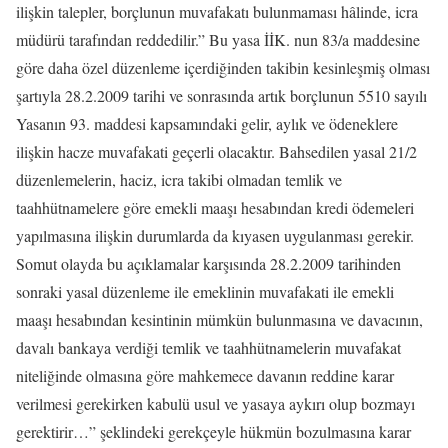
ilişkin talepler, borçlunun muvafakatı bulunmaması hâlinde, icra
müdürü tarafından reddedilir.” Bu yasa İİK. nun 83/a maddesine
göre daha özel düzenleme içerdiğinden takibin kesinleşmiş olması
şartıyla 28.2.2009 tarihi ve sonrasında artık borçlunun 5510 sayılı
Yasanın 93. maddesi kapsamındaki gelir, aylık ve ödeneklere
ilişkin hacze muvafakati geçerli olacaktır. Bahsedilen yasal 21/2
düzenlemelerin, haciz, icra takibi olmadan temlik ve
taahhütnamelere göre emekli maaşı hesabından kredi ödemeleri
yapılmasına ilişkin durumlarda da kıyasen uygulanması gerekir.
Somut olayda bu açıklamalar karşısında 28.2.2009 tarihinden
sonraki yasal düzenleme ile emeklinin muvafakati ile emekli
maaşı hesabından kesintinin mümkün bulunmasına ve davacının,
davalı bankaya verdiği temlik ve taahhütnamelerin muvafakat
niteliğinde olmasına göre mahkemece davanın reddine karar
verilmesi gerekirken kabulü usul ve yasaya aykırı olup bozmayı
gerektirir…” şeklindeki gerekçeyle hükmün bozulmasına karar