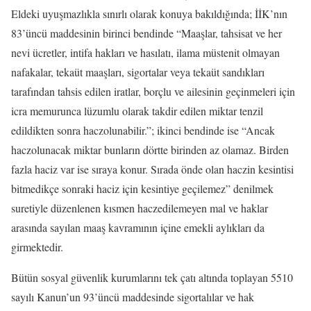
Eldeki uyuşmazlıkla sınırlı olarak konuya bakıldığında; İİK’nın
83’üncü maddesinin birinci bendinde “Maaşlar, tahsisat ve her
nevi ücretler, intifa hakları ve hasılatı, ilama müstenit olmayan
nafakalar, tekaüt maaşları, sigortalar veya tekaüt sandıkları
tarafından tahsis edilen iratlar, borçlu ve ailesinin geçinmeleri için
icra memurunca lüzumlu olarak takdir edilen miktar tenzil
edildikten sonra haczolunabilir.”; ikinci bendinde ise “Ancak
haczolunacak miktar bunların dörtte birinden az olamaz. Birden
fazla haciz var ise sıraya konur. Sırada önde olan haczin kesintisi
bitmedikçe sonraki haciz için kesintiye geçilemez” denilmek
suretiyle düzenlenen kısmen haczedilemeyen mal ve haklar
arasında sayılan maaş kavramının içine emekli aylıkları da
girmektedir.
Bütün sosyal güvenlik kurumlarını tek çatı altında toplayan 5510
sayılı Kanun’un 93’üncü maddesinde sigortalılar ve hak