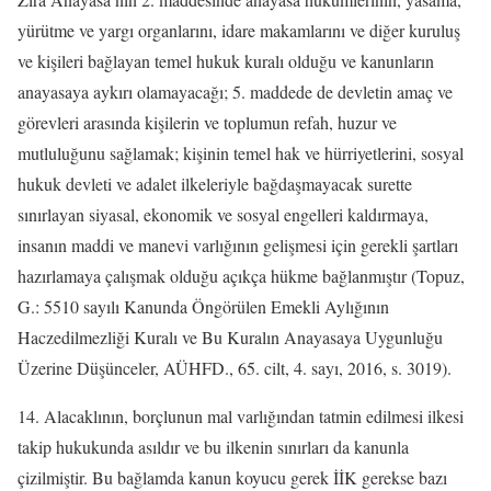
yürütme ve yargı organlarını, idare makamlarını ve diğer kuruluş
ve kişileri bağlayan temel hukuk kuralı olduğu ve kanunların
anayasaya aykırı olamayacağı; 5. maddede de devletin amaç ve
görevleri arasında kişilerin ve toplumun refah, huzur ve
mutluluğunu sağlamak; kişinin temel hak ve hürriyetlerini, sosyal
hukuk devleti ve adalet ilkeleriyle bağdaşmayacak surette
sınırlayan siyasal, ekonomik ve sosyal engelleri kaldırmaya,
insanın maddi ve manevi varlığının gelişmesi için gerekli şartları
hazırlamaya çalışmak olduğu açıkça hükme bağlanmıştır (Topuz,
G.: 5510 sayılı Kanunda Öngörülen Emekli Aylığının
Haczedilmezliği Kuralı ve Bu Kuralın Anayasaya Uygunluğu
Üzerine Düşünceler, AÜHFD., 65. cilt, 4. sayı, 2016, s. 3019).
14. Alacaklının, borçlunun mal varlığından tatmin edilmesi ilkesi
takip hukukunda asıldır ve bu ilkenin sınırları da kanunla
çizilmiştir. Bu bağlamda kanun koyucu gerek İİK gerekse bazı