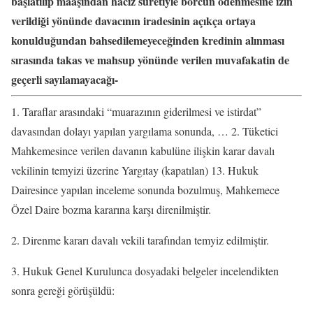
başlatılıp maaşından haciz suretiyle borcun ödenmesine izin
verildiği yönünde davacının iradesinin açıkça ortaya
konulduğundan bahsedilemeyeceğinden kredinin alınması
sırasında takas ve mahsup yönünde verilen muvafakatin de
geçerli sayılamayacağı-
1. Taraflar arasındaki “muarazının giderilmesi ve istirdat”
davasından dolayı yapılan yargılama sonunda, … 2. Tüketici
Mahkemesince verilen davanın kabulüne ilişkin karar davalı
vekilinin temyizi üzerine Yargıtay (kapatılan) 13. Hukuk
Dairesince yapılan inceleme sonunda bozulmuş, Mahkemece
Özel Daire bozma kararına karşı direnilmiştir.
2. Direnme kararı davalı vekili tarafından temyiz edilmiştir.
3. Hukuk Genel Kurulunca dosyadaki belgeler incelendikten
sonra gereği görüşüldü: