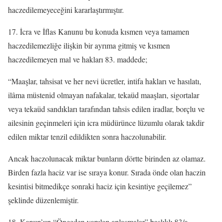
haczedilemeyeceğini kararlaştırmıştır.
17. İcra ve İflas Kanunu bu konuda kısmen veya tamamen
haczedilemezliğe ilişkin bir ayrıma gitmiş ve kısmen
haczedilemeyen mal ve hakları 83. maddede;
“Maaşlar, tahsisat ve her nevi ücretler, intifa hakları ve hasılatı,
ilâma müstenid olmayan nafakalar, tekaüd maaşları, sigortalar
veya tekaüd sandıkları tarafından tahsis edilen iradlar, borçlu ve
ailesinin geçinmeleri için icra müdürünce lüzumlu olarak takdir
edilen miktar tenzil edildikten sonra haczolunabilir.
Ancak haczolunacak miktar bunların dörtte birinden az olamaz.
Birden fazla haciz var ise sıraya konur. Sırada önde olan haczin
kesintisi bitmedikçe sonraki haciz için kesintiye geçilemez”
şeklinde düzenlemiştir.
18. Kanun’un “Önceden yapılan anlaşmalar” başlıklı 83/a