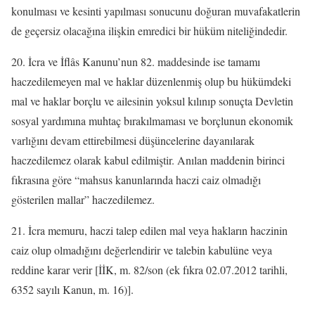
konulması ve kesinti yapılması sonucunu doğuran muvafakatlerin
de geçersiz olacağına ilişkin emredici bir hüküm niteliğindedir.
20. İcra ve İflâs Kanunu’nun 82. maddesinde ise tamamı
haczedilemeyen mal ve haklar düzenlenmiş olup bu hükümdeki
mal ve haklar borçlu ve ailesinin yoksul kılınıp sonuçta Devletin
sosyal yardımına muhtaç bırakılmaması ve borçlunun ekonomik
varlığını devam ettirebilmesi düşüncelerine dayanılarak
haczedilemez olarak kabul edilmiştir. Anılan maddenin birinci
fıkrasına göre “mahsus kanunlarında haczi caiz olmadığı
gösterilen mallar” haczedilemez.
21. İcra memuru, haczi talep edilen mal veya hakların haczinin
caiz olup olmadığını değerlendirir ve talebin kabulüne veya
reddine karar verir [İİK, m. 82/son (ek fıkra 02.07.2012 tarihli,
6352 sayılı Kanun, m. 16)].