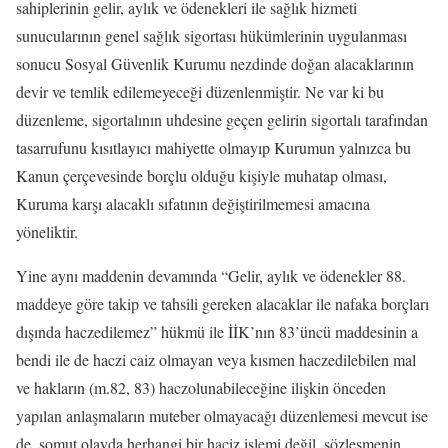
sahiplerinin gelir, aylık ve ödenekleri ile sağlık hizmeti
sunucularının genel sağlık sigortası hükümlerinin uygulanması
sonucu Sosyal Güvenlik Kurumu nezdinde doğan alacaklarının
devir ve temlik edilemeyeceği düzenlenmiştir. Ne var ki bu
düzenleme, sigortalının uhdesine geçen gelirin sigortalı tarafından
tasarrufunu kısıtlayıcı mahiyette olmayıp Kurumun yalnızca bu
Kanun çerçevesinde borçlu olduğu kişiyle muhatap olması,
Kuruma karşı alacaklı sıfatının değiştirilmemesi amacına
yöneliktir.
Yine aynı maddenin devamında “Gelir, aylık ve ödenekler 88.
maddeye göre takip ve tahsili gereken alacaklar ile nafaka borçları
dışında haczedilemez” hükmü ile İİK’nın 83’üncü maddesinin a
bendi ile de haczi caiz olmayan veya kısmen haczedilebilen mal
ve hakların (m.82, 83) haczolunabileceğine ilişkin önceden
yapılan anlaşmaların muteber olmayacağı düzenlemesi mevcut ise
de, somut olayda herhangi bir haciz işlemi değil, sözleşmenin