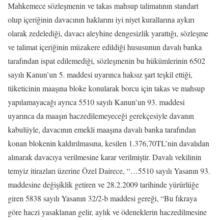
Mahkemece sözleşmenin ve takas mahsup talimatının standart
olup içeriğinin davacının haklarını iyi niyet kurallarına aykırı
olarak zedelediği, davacı aleyhine dengesizlik yarattığı, sözleşme
ve talimat içeriğinin müzakere edildiği hususunun davalı banka
tarafından ispat edilemediği, sözleşmenin bu hükümlerinin 6502
sayılı Kanun’un 5. maddesi uyarınca haksız şart teşkil ettiği,
tüketicinin maaşına bloke konularak borcu için takas ve mahsup
yapılamayacağı ayrıca 5510 sayılı Kanun’un 93. maddesi
uyarınca da maaşın haczedilemeyeceği gerekçesiyle davanın
kabulüyle, davacının emekli maaşına davalı banka tarafından
konan blokenin kaldırılmasına, kesilen 1.376,70TL’nin davalıdan
alınarak davacıya verilmesine karar verilmiştir. Davalı vekilinin
temyiz itirazları üzerine Özel Dairece, “…5510 sayılı Yasanın 93.
maddesine değişiklik getiren ve 28.2.2009 tarihinde yürürlüğe
giren 5838 sayılı Yasanın 32/2-b maddesi gereği, “Bu fıkraya
göre haczi yasaklanan gelir, aylık ve ödeneklerin haczedilmesine