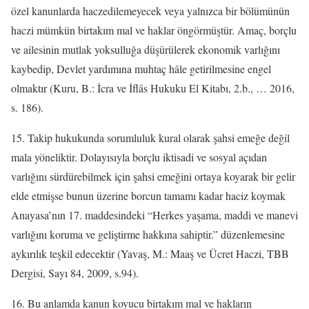
özel kanunlarda haczedilemeyecek veya yalnızca bir bölümünün
haczi mümkün birtakım mal ve haklar öngörmüştür. Amaç, borçlu
ve ailesinin mutlak yoksulluğa düşürülerek ekonomik varlığını
kaybedip, Devlet yardımına muhtaç hâle getirilmesine engel
olmaktır (Kuru, B.: İcra ve İflâs Hukuku El Kitabı, 2.b., … 2016,
s. 186).
15. Takip hukukunda sorumluluk kural olarak şahsi emeğe değil
mala yöneliktir. Dolayısıyla borçlu iktisadi ve sosyal açıdan
varlığını sürdürebilmek için şahsi emeğini ortaya koyarak bir gelir
elde etmişse bunun üzerine borcun tamamı kadar haciz koymak
Anayasa’nın 17. maddesindeki “Herkes yaşama, maddi ve manevi
varlığını koruma ve geliştirme hakkına sahiptir.” düzenlemesine
aykırılık teşkil edecektir (Yavaş, M.: Maaş ve Ücret Haczi, TBB
Dergisi, Sayı 84, 2009, s.94).
16. Bu anlamda kanun koyucu birtakım mal ve hakların