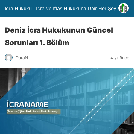
İcra Hukuku | İcra ve İflas Hukukuna Dair Her Şey….
Deniz İcra Hukukunun Güncel
Sorunları 1. Bölüm
DuraN
4 yıl önce