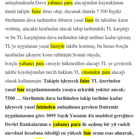
anlaşılmaktadır.Dava
yabancı
para
alacağından kaynaklanan
ilamlı takipte
faize
itiraz olup, dayanak ilamda 7.500 İngiliz
Sterlininin dava tarihinden itibaren yasal
faizi
ile tahsiline karar
verilmiş, alacaklı tarafından alacak takip tarihindeki TL karşılığı
ve bu TL karşılığının dava tarihinden takip tarihine kadar işlemiş
TL’ye uygulanan yasal
faiziyle
takibe konmuş, bu husus borçlu
tarafından şikayete konu edilmiştir.Somut olayda;
borçlu
yabancı
para
cinsiyle hükmedilen alacağı TL ye çevirerek
takibe koyduğundan tarcih hakkını TL
cinsinden
para
alacağı
Takipte işleyecek
faize
TL üzerinden
olarak kullanmıştır.
yasal
faiz
uygulanmasında yasaya aykırılık yoktur ancak;
7500 … Sterlininin dava tarihinden takip tarihine kadar
işleyecek yasal
faizinden
anlaşılması gereken Dairemiz
uygulamasına göre 3095 Sayılı Yasanın 4/a maddesi gereğince
Devlet Bankalarının o
yabancı
para
ile açılmış bir yıl vadeli
mevduat hesabına ödediği en yüksek
faiz
oranı esas alınarak,