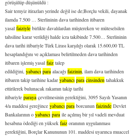
görüşülüp düşünüldü :
Sair temyiz itirazları yerinde değil ise de;Borçlu vekili, dayanak
ilamda 7.500 … Sterlininin dava tarihinden itibaren
yasal
faiziyle
birlikte davalılardan müştereken ve müteselsilen
tahsiline karar verildiği halde icra takibinde 7.500… Sterlininin
dava tarihi itibariyle Türk Lirası karşılığı olarak 15.600,00 TL
hesaplandığını ve açıklaması belirtilmeden dava tarihinden
itibaren işlemiş yasal
faiz
talep
edildiğini,
yabancı
para
alacağı
faizinin
, ilam dava tarihinden
itibaren takip tarihine kadar
yabancı
para
cinsinden
tahakkuk
ettirilerek bulunacak rakamın takip tarihi
itibariyle
paraya
çevrilmesinin gerektiğini, 3095 Sayılı Yasanın
4/a maddesi gereğince
yabancı
para
borcunun
faizinde
Devlet
Bankalarının o
yabancı
para
ile açılmış bir yıl vadeli mevduat
hesabına ödediği en yüksek
faiz
oranının uygulanması
gerektiğini, Borçlar Kanununun 101. maddesi uyarınca muaccel