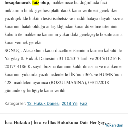
hesaplanacak
faiz
olup
, mahkemece bu doğrultuda fazi
miktarının bilirkişiye hesaplattırılarak karar verilmesi gerekirken
yazılı şekilde hüküm tesisi isabetsiz ve maddi hataya dayalı bozma
kararının hatalı olduğu anlaşıldığından karar düzeltme isteminin
kabulü ile mahkeme kararının yukarıdaki gerekçeyle bozulmasına
karar vermek gerekir.
SONUÇ: Alacaklının karar düzeltme isteminin kısmen kabulü ile
Yargıtay 8. Hukuk Dairesinin 31.10.2017 tarih ve 2015/11216 E-
2017/14186 K. sayılı bozma ilamının kaldırılmasına ve mahkeme
kararının yukarıda yazılı nedenlerle İİK’nun 366. ve HUMK’nun
428. maddeleri uyarınca (BOZULMASINA), 03/12/2018
gününde oy birliğiyle karar verildi.
Kategoriler:
12. Hukuk Dairesi
,
2018 Yılı
,
Faiz
İcra Hukuku | İcra ve İflas Hukukuna Dair Her Şey….
Yukarı dön