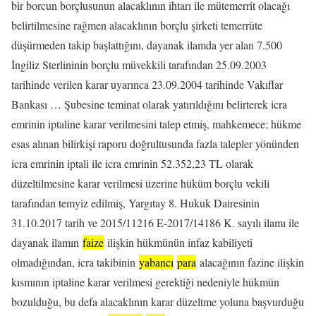
bir borcun borçlusunun alacaklının ihtarı ile mütemerrit olacağı
belirtilmesine rağmen alacaklının borçlu şirketi temerrüte
düşürmeden takip başlattığını, dayanak ilamda yer alan 7.500
İngiliz Sterlininin borçlu müvekkili tarafından 25.09.2003
tarihinde verilen karar uyarınca 23.09.2004 tarihinde Vakıflar
Bankası … Şubesine teminat olarak yatırıldığını belirterek icra
emrinin iptaline karar verilmesini talep etmiş, mahkemece; hükme
esas alınan bilirkişi raporu doğrultusunda fazla talepler yönünden
icra emrinin iptali ile icra emrinin 52.352,23 TL olarak
düzeltilmesine karar verilmesi üzerine hüküm borçlu vekili
tarafından temyiz edilmiş, Yargıtay 8. Hukuk Dairesinin
31.10.2017 tarih ve 2015/11216 E-2017/14186 K. sayılı ilamı ile
dayanak ilamın
faize
ilişkin hükmünün infaz kabiliyeti
olmadığından, icra takibinin
yabancı
para
alacağının fazine ilişkin
kısmının iptaline karar verilmesi gerektiği nedeniyle hükmün
bozulduğu, bu defa alacaklının karar düzeltme yoluna başvurduğu