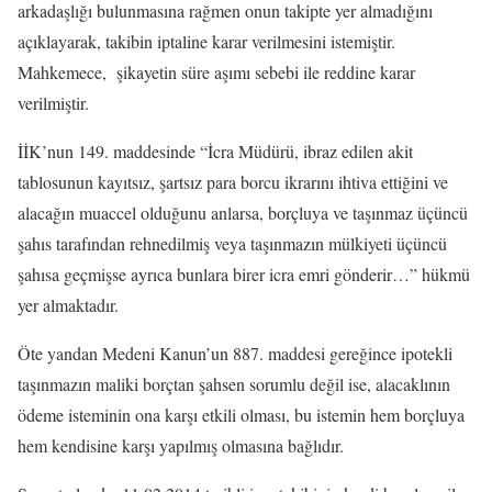
arkadaşlığı bulunmasına rağmen onun takipte yer almadığını
açıklayarak, takibin iptaline karar verilmesini istemiştir.
Mahkemece, şikayetin süre aşımı sebebi ile reddine karar
verilmiştir.
İİK’nun 149. maddesinde “İcra Müdürü, ibraz edilen akit
tablosunun kayıtsız, şartsız para borcu ikrarını ihtiva ettiğini ve
alacağın muaccel olduğunu anlarsa, borçluya ve taşınmaz üçüncü
şahıs tarafından rehnedilmiş veya taşınmazın mülkiyeti üçüncü
şahısa geçmişse ayrıca bunlara birer icra emri gönderir…” hükmü
yer almaktadır.
Öte yandan Medeni Kanun’un 887. maddesi gereğince ipotekli
taşınmazın maliki borçtan şahsen sorumlu değil ise, alacaklının
ödeme isteminin ona karşı etkili olması, bu istemin hem borçluya
hem kendisine karşı yapılmış olmasına bağlıdır.