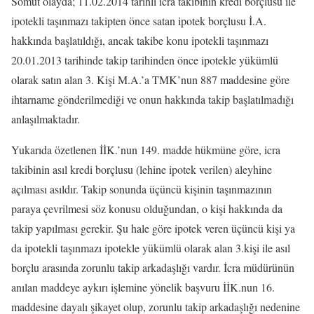
Somut olayda; 11.02.2014 tarihli icra takibinin kredi borçlusu ile
ipotekli taşınmazı takipten önce satan ipotek borçlusu İ.A.
hakkında başlatıldığı, ancak takibe konu ipotekli taşınmazı
20.01.2013 tarihinde takip tarihinden önce ipotekle yükümlü
olarak satın alan 3. Kişi M.A.’a TMK’nun 887 maddesine göre
ihtarname gönderilmediği ve onun hakkında takip başlatılmadığı
anlaşılmaktadır.
Yukarıda özetlenen İİK.’nun 149. madde hükmüne göre, icra
takibinin asıl kredi borçlusu (lehine ipotek verilen) aleyhine
açılması asıldır. Takip sonunda üçüncü kişinin taşınmazının
paraya çevrilmesi söz konusu olduğundan, o kişi hakkında da
takip yapılması gerekir. Şu hale göre ipotek veren üçüncü kişi ya
da ipotekli taşınmazı ipotekle yükümlü olarak alan 3.kişi ile asıl
borçlu arasında zorunlu takip arkadaşlığı vardır. İcra müdürünün
anılan maddeye aykırı işlemine yönelik başvuru İİK.nun 16.
maddesine dayalı şikayet olup, zorunlu takip arkadaşlığı nedenine