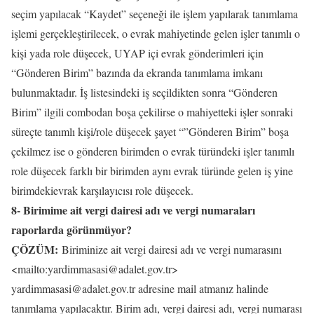
seçim yapılacak “Kaydet” seçeneği ile işlem yapılarak tanımlama
işlemi gerçekleştirilecek, o evrak mahiyetinde gelen işler tanımlı o
kişi yada role düşecek, UYAP içi evrak gönderimleri için
“Gönderen Birim” bazında da ekranda tanımlama imkanı
bulunmaktadır. İş listesindeki iş seçildikten sonra “Gönderen
Birim” ilgili combodan boşa çekilirse o mahiyetteki işler sonraki
süreçte tanımlı kişi/role düşecek şayet “”Gönderen Birim” boşa
çekilmez ise o gönderen birimden o evrak türündeki işler tanımlı
role düşecek farklı bir birimden aynı evrak türünde gelen iş yine
birimdekievrak karşılayıcısı role düşecek.
8- Birimime ait vergi dairesi adı ve vergi numaraları
raporlarda görünmüyor?
ÇÖZÜM:
Biriminize ait vergi dairesi adı ve vergi numarasını
<mailto:yardimmasasi@adalet.gov.tr>
yardimmasasi@adalet.gov.tr adresine mail atmanız halinde
tanımlama yapılacaktır. Birim adı, vergi dairesi adı, vergi numarası