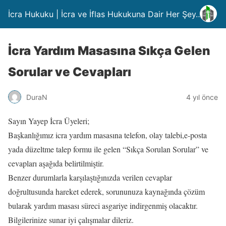
İcra Hukuku | İcra ve İflas Hukukuna Dair Her Şey….
İcra Yardım Masasına Sıkça Gelen
Sorular ve Cevapları
DuraN
4 yıl önce
Sayın Yayep İcra Üyeleri;
Başkanlığımız icra yardım masasına telefon, olay talebi,e-posta
yada düzeltme talep formu ile gelen “Sıkça Sorulan Sorular” ve
cevapları aşağıda belirtilmiştir.
Benzer durumlarla karşılaştığınızda verilen cevaplar
doğrultusunda hareket ederek, sorununuza kaynağında çözüm
bularak yardım masası süreci asgariye indirgenmiş olacaktır.
Bilgilerinize sunar iyi çalışmalar dileriz.