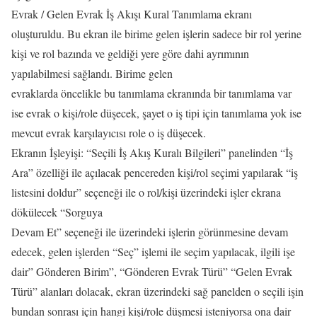
Evrak / Gelen Evrak İş Akışı Kural Tanımlama ekranı
oluşturuldu. Bu ekran ile birime gelen işlerin sadece bir rol yerine
kişi ve rol bazında ve geldiği yere göre dahi ayrımının
yapılabilmesi sağlandı. Birime gelen
evraklarda öncelikle bu tanımlama ekranında bir tanımlama var
ise evrak o kişi/role düşecek, şayet o iş tipi için tanımlama yok ise
mevcut evrak karşılayıcısı role o iş düşecek.
Ekranın İşleyişi: “Seçili İş Akış Kuralı Bilgileri” panelinden “İş
Ara” özelliği ile açılacak pencereden kişi/rol seçimi yapılarak “iş
listesini doldur” seçeneği ile o rol/kişi üzerindeki işler ekrana
dökülecek “Sorguya
Devam Et” seçeneği ile üzerindeki işlerin görünmesine devam
edecek, gelen işlerden “Seç” işlemi ile seçim yapılacak, ilgili işe
dair” Gönderen Birim”, “Gönderen Evrak Türü” “Gelen Evrak
Türü” alanları dolacak, ekran üzerindeki sağ panelden o seçili işin
bundan sonrası için hangi kişi/role düşmesi isteniyorsa ona dair