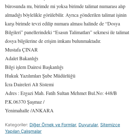
bürosunda mı, birimde mi yoksa birimde talimat numarası alıp
almadığı böylelikle görülebilir. Ayrıca gönderilen talimat işinin
karşı birimde tevzi edilip numara alması halinde de “Dosya
Bilgileri” panellerindeki “Esasın Talimatları” sekmesi ile talimat
dosya bilgilerine de erişim imkanı bulunmaktadır.
Mustafa ÇINAR
Adalet Bakanlığı
Bilgi işlem Dairesi Başkanlığı
Hukuk Yazılımları Şube Müdürlüğü
İcra Daireleri Alt Sistemi
Adres : Ergazi Mah. Fatih Sultan Mehmet Bul.No: 448/B
P.K.06370 Şaşmaz /
Yenimahalle /ANKARA
Kategoriler:
Diğer Örnek ve Formlar
,
Duyurular
,
Sitemizce
Yapılan Çalışmalar