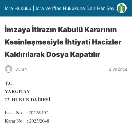
İcra Hukuku | İcra ve İflas Hukukuna Dair Her Şey….
İmzaya İtirazın Kabulü Kararının
Kesinleşmesiyle İhtiyati Hacizler
Kaldırılarak Dosya Kapatılır
DuraN
3 yıl önce
T.C.
YARGITAY
12. HUKUK DAİRESİ
Esas No : 2022/9152
Karar No : 2023/2048