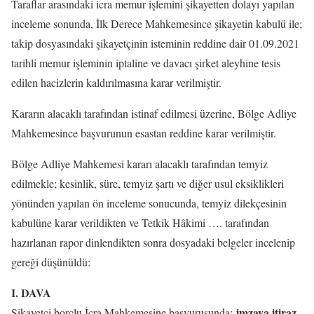
Taraflar arasındaki icra memur işlemini şikayetten dolayı yapılan
inceleme sonunda, İlk Derece Mahkemesince şikayetin kabulü ile;
takip dosyasındaki şikayetçinin isteminin reddine dair 01.09.2021
tarihli memur işleminin iptaline ve davacı şirket aleyhine tesis
edilen hacizlerin kaldırılmasına karar verilmiştir.
Kararın alacaklı tarafından istinaf edilmesi üzerine, Bölge Adliye
Mahkemesince başvurunun esastan reddine karar verilmiştir.
Bölge Adliye Mahkemesi kararı alacaklı tarafından temyiz
edilmekle; kesinlik, süre, temyiz şartı ve diğer usul eksiklikleri
yönünden yapılan ön inceleme sonucunda, temyiz dilekçesinin
kabulüne karar verildikten ve Tetkik Hâkimi …. tarafından
hazırlanan rapor dinlendikten sonra dosyadaki belgeler incelenip
gereği düşünüldü:
I. DAVA
imzaya itiraz
Şikayetçi borçlu İcra Mahkemesine başvurusunda;