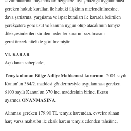
savunmalarına, dayandıkları belgelere, uyuşmazlığa uygulanması
gereken hukuk kuralları ile hukuki ilişkinin nitelendirilmesine,
dava şartlarına, yargılama ve ispat kuralları ile kararda belirtilen
gerekçelere göre usul ve kanuna uygun olup alacaklının temyiz
dilekçesinde ileri sürülen nedenler kararın bozulmasını
gerektirecek nitelikte görülmemiştir.
VI. KARAR
Açıklanan sebeplerle;
Temyiz olunan Bölge Adliye Mahkemesi kararının
2004 sayılı
Kanun’un 364/2. maddesi göndermesiyle uygulanması gereken
6100 sayılı Kanun’un 370 inci maddesinin birinci fıkrası
ONANMASINA
uyarınca
,
Alınması gereken 179,90 TL temyiz harcından, evvelce alınan
harç varsa mahsubu ile eksik harcın temyiz edenden tahsiline,