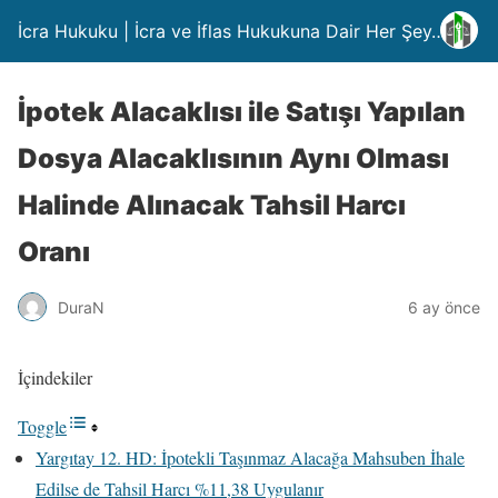
İcra Hukuku | İcra ve İflas Hukukuna Dair Her Şey….
İpotek Alacaklısı ile Satışı Yapılan
Dosya Alacaklısının Aynı Olması
Halinde Alınacak Tahsil Harcı
Oranı
DuraN
6 ay önce
İçindekiler
Toggle
Yargıtay 12. HD: İpotekli Taşınmaz Alacağa Mahsuben İhale
Edilse de Tahsil Harcı %11,38 Uygulanır