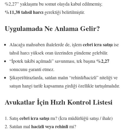
%2,27” yaklaşımı bu somut olayda kabul edilmemiş;
%11,38 tahsil harcı
gerektiği belirtilmiştir.
Uygulamada Ne Anlama Gelir?
cebri icra satışı
Alacağa mahsuben ihalelerde de, işlem
ise
tahsil harcı yüksek oran üzerinden gündeme gelebilir.
%2,27
“İpotek takibi açılmadı” savunması, tek başına
sonucunu garanti etmez.
Şikayet/itirazlarda, satılan malın “rehinli/hacizli” niteliği ve
satışın hangi tarife kapsamına girdiği özellikle tartışılmalıdır.
Avukatlar İçin Hızlı Kontrol Listesi
cebri icra satışı
Satış
mı? (İcra müdürlüğü satışı / ihale)
hacizli veya rehinli
Satılan mal
mi?