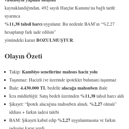
kaynaklandığından, 492 sayılı Harçlar Kanunu’na bağlı tarife
uyarınca
%11,38 tahsil harcı
uygulanır. Bu nedenle BAM’ın “%2,27
hesaplanıp fark iade edilsin”
BOZULMUŞTUR
yönündeki kararı
.
Olayın Özeti
Kambiyo senetlerine mahsus haciz yolu
Takip:
Taşınmaz: Hacizli (ve üzerinde ipotekler bulunan) taşınmaz
4.430.000 TL
alacağa mahsuben
İhale:
bedelle
ihale
%11,38
İcra müdürlüğü: Satış bedeli üzerinden
tahsil harcı aldı
%2,27
Şikayet: “İpotek alacağına mahsuben alındı,
olmalı”
iddiası + farkın iadesi talebi
%2,27
BAM: Şikayeti kabul edip
uygulanmasına ve farkın
iadesine karar verdi