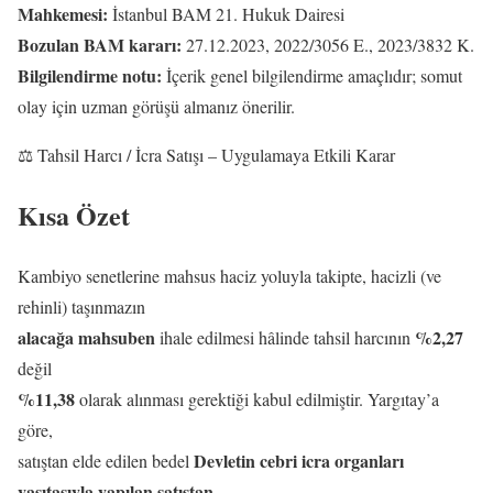
Mahkemesi:
İstanbul BAM 21. Hukuk Dairesi
Bozulan BAM kararı:
27.12.2023, 2022/3056 E., 2023/3832 K.
Bilgilendirme notu:
İçerik genel bilgilendirme amaçlıdır; somut
olay için uzman görüşü almanız önerilir.
⚖️ Tahsil Harcı / İcra Satışı – Uygulamaya Etkili Karar
Kısa Özet
Kambiyo senetlerine mahsus haciz yoluyla takipte, hacizli (ve
rehinli) taşınmazın
alacağa mahsuben
%2,27
ihale edilmesi hâlinde tahsil harcının
değil
%11,38
olarak alınması gerektiği kabul edilmiştir. Yargıtay’a
göre,
Devletin cebri icra organları
satıştan elde edilen bedel
vasıtasıyla yapılan satıştan