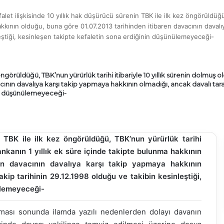
falet ilişkisinde 10 yıllık hak düşürücü sürenin TBK ile ilk kez öngörüldüğü
akkının olduğu, buna göre 01.07.2013 tarihinden itibaren davacının davalı
nleştiği, kesinleşen takipte kefaletin sona erdiğinin düşünülemeyeceği-
 öngörüldüğü, TBK’nun yürürlük tarihi itibariyle 10 yıllık sürenin dolmuş 
ının davalıya karşı takip yapmaya hakkının olmadığı, ancak davalı tarafı
nin düşünülemeyeceği-
n TBK ile ilk kez öngörüldüğü, TBK’nun yürürlük tarihi
bankanın 1 yıllık ek süre içinde takipte bulunma hakkının
ren davacının davalıya karşı takip yapmaya hakkının
akip tarihinin 29.12.1998 olduğu ve takibin kesinleştiği,
ülemeyeceği-
laması sonunda ilamda yazılı nedenlerden dolayı davanın