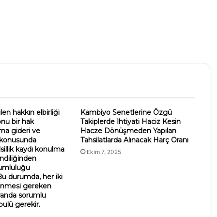
en hakkın elbirliği
Kambiyo Senetlerine Özgü
nu bir hak
Takiplerde İhtiyati Haciz Kesin
ama gideri ve
Hacze Dönüşmeden Yapılan
i konusunda
Tahsilatlarda Alınacak Harç Oranı
sillik kaydı konulma
Ekim 7, 2025
endiliğinden
rumluluğu
u durumda, her iki
enmesi gereken
oranda sorumlu
bulü gerekir.