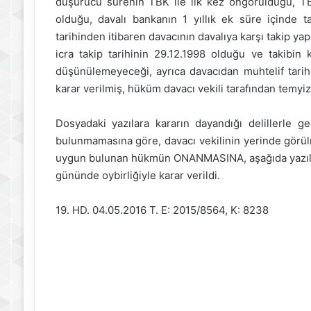
düşürücü sürenin TBK ile ilk kez öngörüldüğü, TBK’
olduğu, davalı bankanın 1 yıllık ek süre içinde 
tarihinden itibaren davacının davalıya karşı takip ya
icra takip tarihinin 29.12.1998 olduğu ve takibin k
düşünülemeyeceği, ayrıca davacıdan muhtelif tarihl
karar verilmiş, hüküm davacı vekili tarafından temyiz 
Dosyadaki yazılara kararın dayandığı delillerle gere
bulunmamasına göre, davacı vekilinin yerinde görül
uygun bulunan hükmün ONANMASINA, aşağıda yazılı
gününde oybirliğiyle karar verildi.
19. HD. 04.05.2016 T. E: 2015/8564, K: 8238