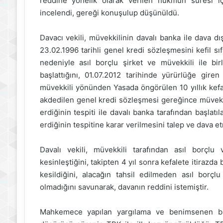
reddine yönelik olarak verilen hükmün süresi i
incelendi, gereği konuşulup düşünüldü.
Davacı vekili, müvekkilinin davalı banka ile dava d
23.02.1996 tarihli genel kredi sözleşmesini kefil s
nedeniyle asıl borçlu şirket ve müvekkili ile birl
başlattığını, 01.07.2012 tarihinde yürürlüğe gir
müvekkili yönünden Yasada öngörülen 10 yıllık kefa
akdedilen genel kredi sözleşmesi gereğince müvekk
erdiğinin tespiti ile davalı banka tarafından başlatıl
erdiğinin tespitine karar verilmesini talep ve dava et
Davalı vekili, müvekkili tarafından asıl borçlu
kesinleştiğini, takipten 4 yıl sonra kefalete itirazd
kesildiğini, alacağın tahsil edilmeden asıl borçl
olmadığını savunarak, davanın reddini istemiştir.
Mahkemece yapılan yargılama ve benimsenen bilir