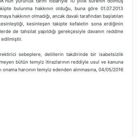
nun yürürlük tarihi itibariyle 10 yıllık sürenin dolmuş
takipte bulunma hakkının olduğu, buna göre 01.07.2013
pmaya hakkının olmadığı, ancak davalı tarafından başlatılan
esinleştiği, kesinleşen takipte kefaletin sona erdiğinin
erde de tahsilat yapıldığı gerekçesiyle davanın reddine
edilmiştir.
ktirici sebeplere, delillerin takdirinde bir isabetsizlik
meyen bütün temyiz itirazlarının reddiyle usul ve kanuna
 onama harcının temyiz edenden alınmasına, 04/05/2016