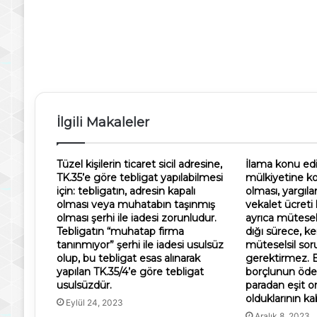
İlgili Makaleler
Tüzel kişilerin ticaret sicil adresine,
İlama konu edil
TK.35’e göre tebligat yapılabilmesi
mülkiyetine ko
için: tebligatın, adresin kapalı
olması, yargıl
olması veya muhatabın taşınmış
vekalet ücret
olması şerhi ile iadesi zorunludur.
ayrıca mütesel
Tebligatın “muhatap firma
dığı sürece, k
tanınmıyor” şerhi ile iadesi usulsüz
müteselsil so
olup, bu tebligat esas alınarak
gerektirmez. B
yapılan TK.35/4’e göre tebligat
borçlunun öd
usulsüzdür.
paradan eşit 
olduklarının ka
Eylül 24, 2023
Aralık 8, 2023