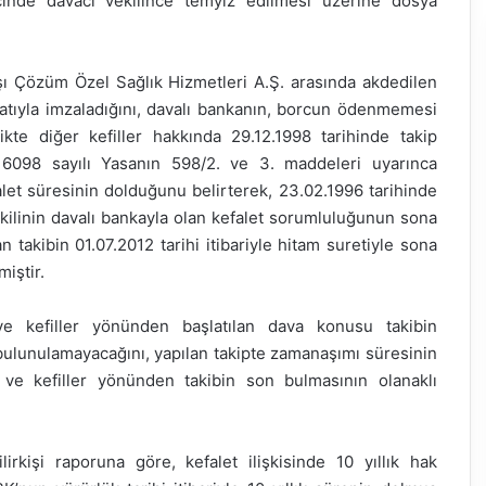
çinde davacı vekilince temyiz edilmesi üzerine dosya
ışı Çözüm Özel Sağlık Hizmetleri A.Ş. arasında akdedilen
ıfatıyla imzaladığını, davalı bankanın, borcun ödenmemesi
ikte diğer kefiller hakkında 29.12.1998 tarihinde takip
en 6098 sayılı Yasanın 598/2. ve 3. maddeleri uyarınca
let süresinin dolduğunu belirterek, 23.02.1996 tarihinde
ilinin davalı bankayla olan kefalet sorumluluğunun sona
an takibin 01.07.2012 tarihi itibariyle hitam suretiyle sona
miştir.
 ve kefiller yönünden başlatılan dava konusu takibin
a bulunulamayacağını, yapılan takipte zamanaşımı süresinin
u ve kefiller yönünden takibin son bulmasının olanaklı
kişi raporuna göre, kefalet ilişkisinde 10 yıllık hak