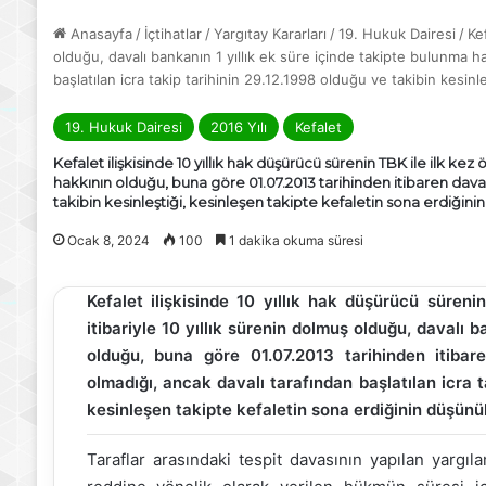
Anasayfa
/
İçtihatlar
/
Yargıtay Kararları
/
19. Hukuk Dairesi
/
Ke
olduğu, davalı bankanın 1 yıllık ek süre içinde takipte bulunma h
başlatılan icra takip tarihinin 29.12.1998 olduğu ve takibin kesi
19. Hukuk Dairesi
2016 Yılı
Kefalet
Kefalet ilişkisinde 10 yıllık hak düşürücü sürenin TBK ile ilk kez
hakkının olduğu, buna göre 01.07.2013 tarihinden itibaren davac
takibin kesinleştiği, kesinleşen takipte kefaletin sona erdiği
Ocak 8, 2024
100
1 dakika okuma süresi
Kefalet ilişkisinde 10 yıllık hak düşürücü süreni
itibariyle 10 yıllık sürenin dolmuş olduğu, davalı 
olduğu, buna göre 01.07.2013 tarihinden itiba
olmadığı, ancak davalı tarafından başlatılan icra t
kesinleşen takipte kefaletin sona erdiğinin düşün
Taraflar arasındaki tespit davasının yapılan yargı