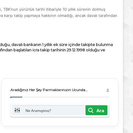
, TBK’nun yürürlük tarihi itibariyle 10 yıllık sürenin dolmuş
ya karşı takip yapmaya hakkının olmadığı, ancak davalı tarafından
olduğu, davalı bankanın 1 yıllık ek süre içinde takipte bulunma
ndan başlatılan icra takip tarihinin 29.12.1998 olduğu ve
Aradığınız Her Şey Parmaklarınızın Ucunda…
Ara