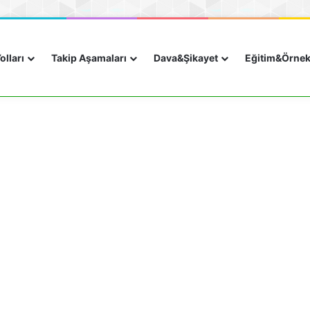
olları
Takip Aşamaları
Dava&Şikayet
Eğitim&Örne