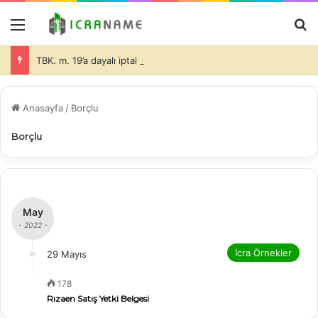
Menü
A
TBK. m. 19’a dayalı iptal isteminde bulunulması halinde de dava konusu taşınmazlar üzerine ihtiyati haciz konulmasında davacı tarafın hukuki yararının olduğu ve bu durumda da, teminatın alınıp alınmayacağı ve alınacak teminatın miktarı hakimin takdir edeceği (İİK. m. 281)-
Anasayfa
/
Borçlu
Borçlu
May
- 2022 -
İcra Örnekler
29 Mayıs
178
Rızaen Satış Yetki Belgesi