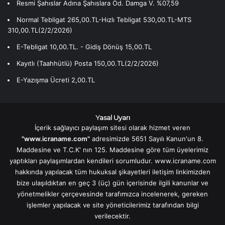
Resmi Şahıslar Adına Şahıslara Öd. Damga V. %07,59
Normal Tebligat 265,00.TL-Hızlı Tebligat 530,00.TL-MTS
310,00.TL(2/2/2026)
E-Tebligat 10,00.TL. - Gidiş Dönüş 15,00.TL
Kayıtlı (Taahhütlü) Posta 150,00.TL(2/2/2026)
E-Yazışma Ücreti 2,00.TL
Yasal Uyarı
İçerik sağlayıcı paylaşım sitesi olarak hizmet veren
"www.icraname.com"
adresimizde 5651 Sayılı Kanun'un 8.
Maddesine ve T.C.K' nın 125. Maddesine göre tüm üyelerimiz
yaptıkları paylaşımlardan kendileri sorumludur. www.icraname.com
hakkında yapılacak tüm hukuksal şikayetleri iletişim linkimizden
bize ulaşıldıktan en geç 3 (üç) gün içerisinde ilgili kanunlar ve
yönetmelikler çerçevesinde tarafımızca incelenerek, gereken
işlemler yapılacak ve site yöneticilerimiz tarafından bilgi
verilecektir.