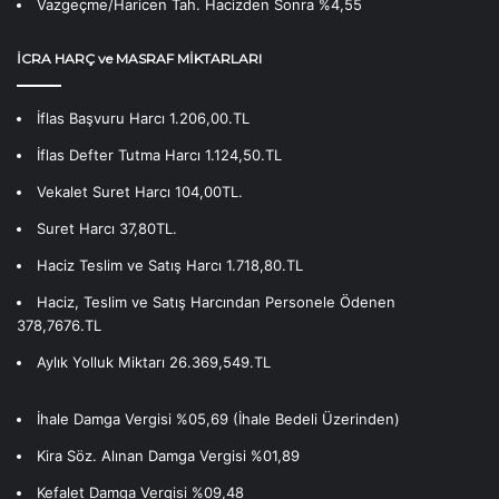
Vazgeçme/Haricen Tah. Hacizden Sonra %4,55
İCRA HARÇ ve MASRAF MİKTARLARI
İflas Başvuru Harcı 1.206,00.TL
İflas Defter Tutma Harcı 1.124,50.TL
Vekalet Suret Harcı 104,00TL.
Suret Harcı 37,80TL.
Haciz Teslim ve Satış Harcı 1.718,80.TL
Haciz, Teslim ve Satış Harcından Personele Ödenen
378,7676.TL
Aylık Yolluk Miktarı 26.369,549.TL
İhale Damga Vergisi %05,69 (İhale Bedeli Üzerinden)
Kira Söz. Alınan Damga Vergisi %01,89
Kefalet Damga Vergisi %09,48