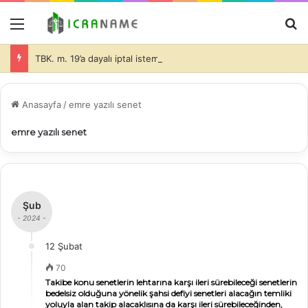
Menü
A
TBK. m. 19’a dayalı iptal isteminde bulunulması halinde de dava konusu taşınmazlar üzerine ihtiyati haciz konulmasında davacı tarafın hukuki yararının olduğu ve bu durumda da, teminatın alınıp alınmayacağı ve alınacak teminatın miktarı hakimin takdir edeceği (İİK. m. 281)-
Anasayfa
/
emre yazılı senet
emre yazılı senet
Şub
- 2024 -
12 Şubat
70
Takibe konu senetlerin lehtarına karşı ileri sürebileceği senetlerin
bedelsiz olduğuna yönelik şahsi defiyi senetleri alacağın temliki
yoluyla alan takip alacaklısına da karşı ileri sürebileceğinden,