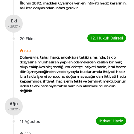
İİK’nın 281/2. maddesi uyarınca verilen ihtiyati haciz kararının,
asıl icra dosyasından infazı gerekir.
Eki
- 2022 -
12. Hukuk Dairesi
20 Ekim
649
Dolayısıyla, tahsil harcı, ancak icra takibi sırasında, takip
dosyasına münhasıran yapılan ödemelerden kesilen bir harç
olup, takip kesinleşmediği müddetçe ihtiyati haciz, icrai hacze
dönüşmeyeceğinden ve dolayısıyla bu durumda ihtiyati haciz
icra takip işlemi sonucunu doğurmayacağından ihtiyati haciz
kapsamında, ihtiyati hacizlerin fekki ve teminat mektubunun
iadesi talebi nedeniyle tahsil harcının alınması mümkün
değildir.
Ağu
- 2022 -
İhtiyati Haciz
11 Ağustos
239