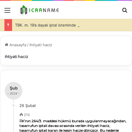
Menü
A
TBK. m. 19’a dayalı iptal isteminde bulunulması halinde de dava konusu taşınmazlar üzerine ihtiyati haciz konulmasında davacı tarafın hukuki yararının olduğu ve bu durumda da, teminatın alınıp alınmayacağı ve alınacak teminatın miktarı hakimin takdir edeceği (İİK. m. 281)-
Anasayfa
/
ihtiyati haciz
ihtiyati haciz
Şub
- 2024 -
26 Şubat
215
İİK’nın 264/3. maddesi hükmü burada uygulanmayacağından,
tasarrufun iptali davası sırasında verilen ihtiyati haciz,
tasarrufun iptali kararı ile kesin hacze dönüşür. Bu nedenle