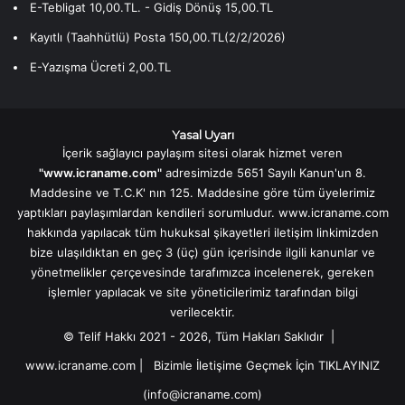
E-Tebligat 10,00.TL. - Gidiş Dönüş 15,00.TL
Kayıtlı (Taahhütlü) Posta 150,00.TL(2/2/2026)
E-Yazışma Ücreti 2,00.TL
Yasal Uyarı
İçerik sağlayıcı paylaşım sitesi olarak hizmet veren
"www.icraname.com"
adresimizde 5651 Sayılı Kanun'un 8.
Maddesine ve T.C.K' nın 125. Maddesine göre tüm üyelerimiz
yaptıkları paylaşımlardan kendileri sorumludur. www.icraname.com
hakkında yapılacak tüm hukuksal şikayetleri iletişim linkimizden
bize ulaşıldıktan en geç 3 (üç) gün içerisinde ilgili kanunlar ve
yönetmelikler çerçevesinde tarafımızca incelenerek, gereken
işlemler yapılacak ve site yöneticilerimiz tarafından bilgi
verilecektir.
© Telif Hakkı 2021 - 2026, Tüm Hakları Saklıdır |
www.icraname.com
|
Bizimle İletişime Geçmek İçin TIKLAYINIZ
(info@icraname.com)