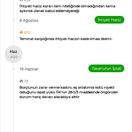
İhtiyati haciz kararı ilam niteliğinde olmadığından ilama
aykırılık olarak kabul edilemeyeceği
İhtiyati Haciz
9 Ağustos
670
Teminat karşılığında ihtiyati haczin kaldırılması istemi-
Haz
- 2022 -
Tasarrufun İptali
19 Haziran
79
Borçlunun zarar verme kastını, eş anlatımla kötü niyetli
olduğunu ispat yükü İİK’nın 280/3 maddesinde öngörülen
durum hariç davacı alacaklıya aittir