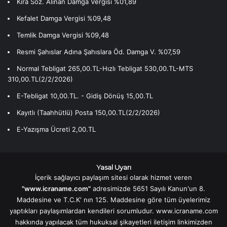
Kira Söz. Alınan Damga Vergisi %01,89
Kefalet Damga Vergisi %09,48
Temlik Damga Vergisi %09,48
Resmi Şahıslar Adına Şahıslara Öd. Damga V. %07,59
Normal Tebligat 265,00.TL-Hızlı Tebligat 530,00.TL-MTS
310,00.TL(2/2/2026)
E-Tebligat 10,00.TL. - Gidiş Dönüş 15,00.TL
Kayıtlı (Taahhütlü) Posta 150,00.TL(2/2/2026)
E-Yazışma Ücreti 2,00.TL
Yasal Uyarı
İçerik sağlayıcı paylaşım sitesi olarak hizmet veren
"www.icraname.com"
adresimizde 5651 Sayılı Kanun'un 8.
Maddesine ve T.C.K' nın 125. Maddesine göre tüm üyelerimiz
yaptıkları paylaşımlardan kendileri sorumludur. www.icraname.com
hakkında yapılacak tüm hukuksal şikayetleri iletişim linkimizden