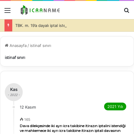
Menü
A
TBK. m. 19’a dayalı iptal isteminde bulunulması halinde de dava konusu taşınmazlar üzerine ihtiyati haciz konulmasında davacı tarafın hukuki yararının olduğu ve bu durumda da, teminatın alınıp alınmayacağı ve alınacak teminatın miktarı hakimin takdir edeceği (İİK. m. 281)-
Anasayfa
/
istinaf sınırı
istinaf sınırı
Kas
- 2022 -
2021 Yılı
12 Kasım
165
Dava dilekçesinde iki ayrı icra takibine itirazın iptalini istendiği
ve mahkemece iki ayrı icra takibine itirazın iptali davasının