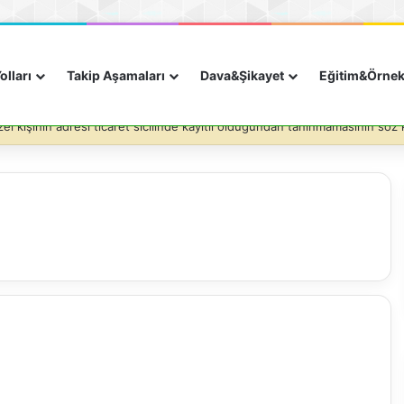
olları
Takip Aşamaları
Dava&Şikayet
Eğitim&Örne