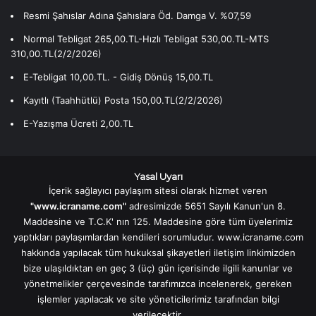
Resmi Şahıslar Adına Şahıslara Öd. Damga V. %07,59
Normal Tebligat 265,00.TL-Hızlı Tebligat 530,00.TL-MTS
310,00.TL(2/2/2026)
E-Tebligat 10,00.TL. - Gidiş Dönüş 15,00.TL
Kayıtlı (Taahhütlü) Posta 150,00.TL(2/2/2026)
E-Yazışma Ücreti 2,00.TL
Yasal Uyarı
İçerik sağlayıcı paylaşım sitesi olarak hizmet veren
"www.icraname.com"
adresimizde 5651 Sayılı Kanun'un 8.
Maddesine ve T.C.K' nın 125. Maddesine göre tüm üyelerimiz
yaptıkları paylaşımlardan kendileri sorumludur. www.icraname.com
hakkında yapılacak tüm hukuksal şikayetleri iletişim linkimizden
bize ulaşıldıktan en geç 3 (üç) gün içerisinde ilgili kanunlar ve
yönetmelikler çerçevesinde tarafımızca incelenerek, gereken
işlemler yapılacak ve site yöneticilerimiz tarafından bilgi
verilecektir.