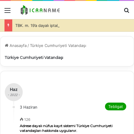
Menü
A
TBK. m. 19’a dayalı iptal isteminde bulunulması halinde de dava konusu taşınmazlar üzerine ihtiyati haciz konulmasında davacı tarafın hukuki yararının olduğu ve bu durumda da, teminatın alınıp alınmayacağı ve alınacak teminatın miktarı hakimin takdir edeceği (İİK. m. 281)-
Anasayfa
/
Türkiye Cumhuriyeti Vatandaşı
Türkiye Cumhuriyeti Vatandaşı
Haz
- 2022 -
Tebligat
3 Haziran
126
Adrese dayalı nüfus kayıt sistemi Türkiye Cumhuriyeti
vatandaşları hakkında uygulanır.