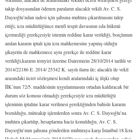
takip dosyasından ödenen paraların alacaklı vekili Av. C. S.
Dayıoğlu’ndan iadesi için şahsına muhtıra çıkarılmasını talep
ettiği, icra müdürlüğünce menfi tespit davasının eda hükmü
içermediği gerekçesiyle istemin reddine karar verildiği, borçlunun
anılan kararın iptali için icra mahkemesine yapmış olduğu
şikayetin de mahkemece aynı gerekçe ile reddine karar
verildiği,kararın temyizi üzerine Dairemizin 28/10/2014 tarihli ve
2014/22186 E. 2014/ 25342 K. sayılı ilamı ile; alacaklı ile vekil
arasındaki ücret sözleşmesi kendi aralarındaki iç ilişki olup
İİK’nun 72/5. maddesinin uygulanmasını ortadan kaldıracak bir
durum söz konusu olmadığı gerekçesiyle icra müdürlüğü
işleminin iptaline karar verilmesi gerektiğinden bahisle kararın
bozulduğu, müteakip işlemlerden sonra Av. C. S. Dayıoğlu’na
muhtıra çıkartılıp, hesaplarına haciz konulduğu, Av. C. S.
Dayıoğlu’nun şahsına gönderilen muhtıraya karşı İstanbul 18.İcra
Hukuk Mahkemesi’nin 2015/1070 esas sayılı dosyasından, şahsi