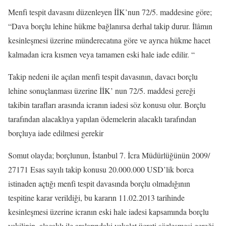
Menfi tespit davasını düzenleyen İİK’nun 72/5. maddesine göre;
“Dava borçlu lehine hükme bağlanırsa derhal takip durur. İlâmın
kesinleşmesi üzerine münderecatına göre ve ayrıca hükme hacet
kalmadan icra kısmen veya tamamen eski hale iade edilir. “
Takip nedeni ile açılan menfi tespit davasının, davacı borçlu
lehine sonuçlanması üzerine İİK’ nun 72/5. maddesi gereği
takibin tarafları arasında icranın iadesi söz konusu olur. Borçlu
tarafından alacaklıya yapılan ödemelerin alacaklı tarafından
borçluya iade edilmesi gerekir
Somut olayda; borçlunun, İstanbul 7. İcra Müdürlüğünün 2009/
27171 Esas sayılı takip konusu 20.000.000 USD’lik borca
istinaden açtığı menfi tespit davasında borçlu olmadığının
tespitine karar verildiği, bu kararın 11.02.2013 tarihinde
kesinleşmesi üzerine icranın eski hale iadesi kapsamında borçlu
vekilinin, alacaklı ile aralarındaki vekalet ücreti sözleşmesi gereği