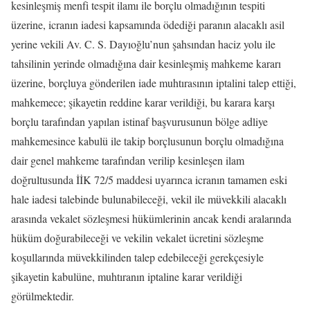
kesinleşmiş menfi tespit ilamı ile borçlu olmadığının tespiti
üzerine, icranın iadesi kapsamında ödediği paranın alacaklı asil
yerine vekili Av. C. S. Dayıoğlu’nun şahsından haciz yolu ile
tahsilinin yerinde olmadığına dair kesinleşmiş mahkeme kararı
üzerine, borçluya gönderilen iade muhtırasının iptalini talep ettiği,
mahkemece; şikayetin reddine karar verildiği, bu karara karşı
borçlu tarafından yapılan istinaf başvurusunun bölge adliye
mahkemesince kabulü ile takip borçlusunun borçlu olmadığına
dair genel mahkeme tarafından verilip kesinleşen ilam
doğrultusunda İİK 72/5 maddesi uyarınca icranın tamamen eski
hale iadesi talebinde bulunabileceği, vekil ile müvekkili alacaklı
arasında vekalet sözleşmesi hükümlerinin ancak kendi aralarında
hüküm doğurabileceği ve vekilin vekalet ücretini sözleşme
koşullarında müvekkilinden talep edebileceği gerekçesiyle
şikayetin kabulüne, muhtıranın iptaline karar verildiği
görülmektedir.