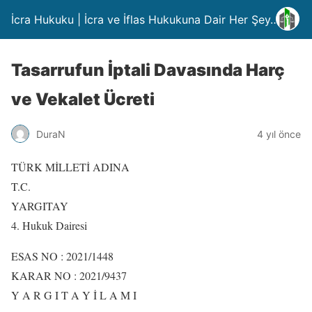
İcra Hukuku | İcra ve İflas Hukukuna Dair Her Şey….
Tasarrufun İptali Davasında Harç
ve Vekalet Ücreti
DuraN
4 yıl önce
TÜRK MİLLETİ ADINA
T.C.
YARGITAY
4. Hukuk Dairesi
ESAS NO : 2021/1448
KARAR NO : 2021/9437
Y A R G I T A Y İ L A M I