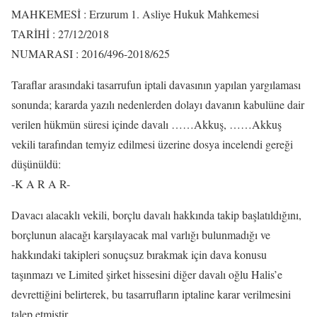
MAHKEMESİ : Erzurum 1. Asliye Hukuk Mahkemesi
TARİHİ : 27/12/2018
NUMARASI : 2016/496-2018/625
Taraflar arasındaki tasarrufun iptali davasının yapılan yargılaması
sonunda; kararda yazılı nedenlerden dolayı davanın kabulüne dair
verilen hükmün süresi içinde davalı ……Akkuş, ……Akkuş
vekili tarafından temyiz edilmesi üzerine dosya incelendi gereği
düşünüldü:
-K A R A R-
Davacı alacaklı vekili, borçlu davalı hakkında takip başlatıldığını,
borçlunun alacağı karşılayacak mal varlığı bulunmadığı ve
hakkındaki takipleri sonuçsuz bırakmak için dava konusu
taşınmazı ve Limited şirket hissesini diğer davalı oğlu Halis’e
devrettiğini belirterek, bu tasarrufların iptaline karar verilmesini
talep etmiştir.