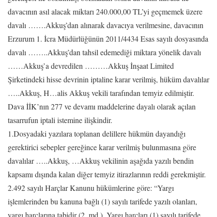
davacının asıl alacak miktarı 240.000,00 TL’yi geçmemek üzere
davalı …….Akkuş’dan alınarak davacıya verilmesine, davacının
Erzurum 1. İcra Müdürlüğünün 2011/4434 Esas sayılı dosyasında
davalı ……..Akkuş’dan tahsil edemediği miktara yönelik davalı
……Akkuş’a devredilen ………Akkuş İnşaat Limited
Şirketindeki hisse devrinin iptaline karar verilmiş, hüküm davalılar
…..Akkuş, H…alis Akkuş vekili tarafından temyiz edilmiştir.
Dava İİK’nın 277 ve devamı maddelerine dayalı olarak açılan
tasarrufun iptali istemine ilişkindir.
1.Dosyadaki yazılara toplanan delillere hükmün dayandığı
gerektirici sebepler gereğince karar verilmiş bulunmasına göre
davalılar …..Akkuş, …Akkuş vekilinin aşağıda yazılı bendin
kapsamı dışında kalan diğer temyiz itirazlarının reddi gerekmiştir.
2.492 sayılı Harçlar Kanunu hükümlerine göre: “Yargı
işlemlerinden bu kanuna bağlı (1) sayılı tarifede yazılı olanları,
yargı harçlarına tabidir (2. md.). Yargı harçları (1) sayılı tarifede