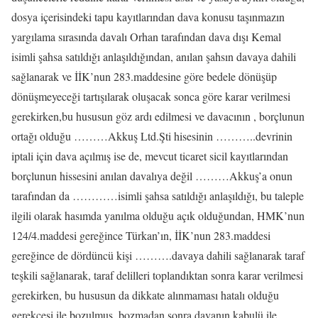
dosya içerisindeki tapu kayıtlarından dava konusu taşınmazın
yargılama sırasında davalı Orhan tarafından dava dışı Kemal
isimli şahsa satıldığı anlaşıldığından, anılan şahsın davaya dahili
sağlanarak ve İİK’nun 283.maddesine göre bedele dönüşüp
dönüşmeyeceği tartışılarak oluşacak sonca göre karar verilmesi
gerekirken,bu hususun göz ardı edilmesi ve davacının , borçlunun
ortağı olduğu ………Akkuş Ltd.Şti hisesinin ………..devrinin
iptali için dava açılmış ise de, mevcut ticaret sicil kayıtlarından
borçlunun hissesini anılan davalıya değil ………Akkuş’a onun
tarafından da …………isimli şahsa satıldığı anlaşıldığı, bu taleple
ilgili olarak hasımda yanılma olduğu açık olduğundan, HMK’nun
124/4.maddesi gereğince Türkan’ın, İİK’nun 283.maddesi
gereğince de dördüncü kişi ……….davaya dahili sağlanarak taraf
teşkili sağlanarak, taraf delilleri toplandıktan sonra karar verilmesi
gerekirken, bu hususun da dikkate alınmaması hatalı olduğu
gerekçesi ile bozulmuş, bozmadan sonra davanın kabulü ile