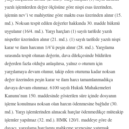
yazılı işlemlerden değer ölçüsüne göre nispi esas üzerinden,
işlemin nev’i ve mahiyetine göre maktu esas üzerinden alınır (15.
md.). Noksan tespit edilen değerler hakkında 30. madde hükmü
uygulanır (16/4. md.). Yargı harçları (1) sayılı tarifede yazılı
nispetler üzerinden alınır (21. md.). (1) sayılı tarifede yazılı nispi
karar ve ilam harcının 1/4’ü peşin alınır (28. md.). Yargılama
sırasında tespit olunan değerin, dava dilekçesinde bildirilen
değerden fazla olduğu anlaşılırsa, yalnız o oturum için
yargılamaya devam olunur, takip eden oturuma kadar noksan
değer üzerinden peşin karar ve ilam harcı tamamlanmadıkça
davaya devam olunmaz. 6100 sayılı Hukuk Muhakemeleri
Kanunu’nun 150. maddesinde gösterilen süre içinde dosyanın
işleme konulması noksan olan harcın ödenmesine bağlıdır (30.
md.). Yargı işlemlerinden alınacak harçlar ödenmedikçe müteakip
işlemler yapılmaz (32. md.). HMK 120/1. maddeye göre de
davacı, yargılama harçlarını mahkeme veznesine yatırmak