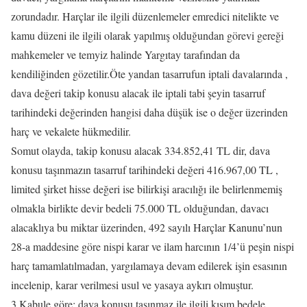
zorundadır. Harçlar ile ilgili düzenlemeler emredici nitelikte ve
kamu düzeni ile ilgili olarak yapılmış olduğundan görevi gereği
mahkemeler ve temyiz halinde Yargıtay tarafından da
kendiliğinden gözetilir.Öte yandan tasarrufun iptali davalarında ,
dava değeri takip konusu alacak ile iptali tabi şeyin tasarruf
tarihindeki değerinden hangisi daha düşük ise o değer üzerinden
harç ve vekalete hükmedilir.
Somut olayda, takip konusu alacak 334.852,41 TL dir, dava
konusu taşınmazın tasarruf tarihindeki değeri 416.967,00 TL ,
limited şirket hisse değeri ise bilirkişi aracılığı ile belirlenmemiş
olmakla birlikte devir bedeli 75.000 TL olduğundan, davacı
alacaklıya bu miktar üzerinden, 492 sayılı Harçlar Kanunu’nun
28-a maddesine göre nispi karar ve ilam harcının 1/4’ü peşin nispi
harç tamamlatılmadan, yargılamaya devam edilerek işin esasının
incelenip, karar verilmesi usul ve yasaya aykırı olmuştur.
3.Kabule göre: dava konusu taşınmaz ile ilgili kısım bedele