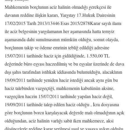
Mahkemenin borçlunun aciz halinin olmadığı gerekçesi ile
davanın reddine ilişkin kararı, Yargıtay 17.Hukuk Dairesinin
17/02/2015 Tarih 2013/13446 Esas 2015/2878Karar sayılı ilamı
ile aciz belgesinin yargılamanın her aşamasında hatta temyiz
aşamasında dahi sunulmasının mümkün olduğu, somut olayda,
borçlunun takip ve ödeme emrinin tebliğ edildiği adresine
15/07/2011 tarihinde haciz için gidildiğinde, 1.550,00 TL
değerinde büro eşyası haczedilmiş ve bu eşyalar üzerinde de dava
dışı şahıs tarafından istihkak iddiasında bulunulduğu, alacaklının
19/09/2011 tarihinde yeniden haciz istediği ancak aynı gün bu
haciz talebinden vazgeçtiği, mahkemenin kabulünün aksine,
vazgeçilen haczin 15/07/2011 tarihinde yapılan haciz değil,
19/09/2011 tarihinde talep edilen haciz olduğu , İcra dosyasına
göre borçlunun borcu karşılayacak değerde malı olmadığının açık
olduğundan, aciz halinin varlığı sabit iken mahkemece, aksi
düşüncelerle reddine karar verilmesi usul ve yasaya aykırı olduğu,