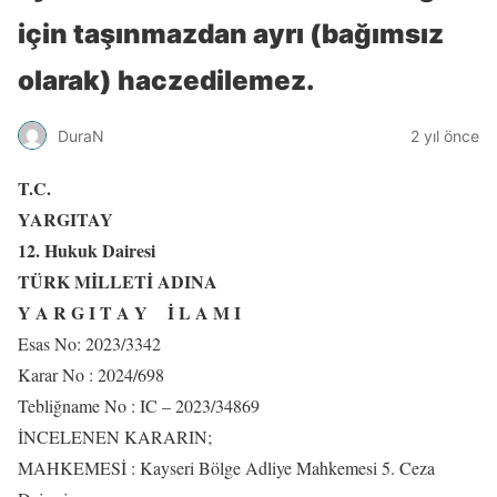
için taşınmazdan ayrı (bağımsız
olarak) haczedilemez.
DuraN
2 yıl önce
T.C.
YARGITAY
12. Hukuk Dairesi
TÜRK MİLLETİ ADINA
Y A R G I T A Y İ L A M I
Esas No: 2023/3342
Karar No : 2024/698
Tebliğname No : IC – 2023/34869
İNCELENEN KARARIN;
MAHKEMESİ : Kayseri Bölge Adliye Mahkemesi 5. Ceza