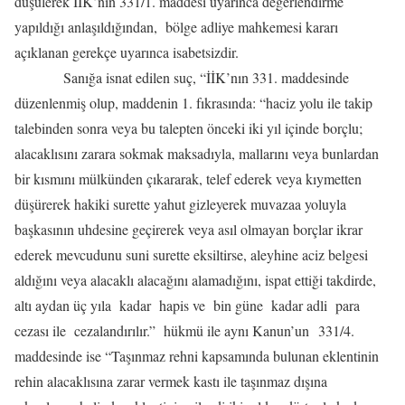
düşülerek İİK’nın 331/1. maddesi uyarınca değerlendirme
yapıldığı anlaşıldığından, bölge adliye mahkemesi kararı
açıklanan gerekçe uyarınca isabetsizdir.
Sanığa isnat edilen suç, “İİK’nın 331. maddesinde
düzenlenmiş olup, maddenin 1. fıkrasında: “haciz yolu ile takip
talebinden sonra veya bu talepten önceki iki yıl içinde borçlu;
alacaklısını zarara sokmak maksadıyla, mallarını veya bunlardan
bir kısmını mülkünden çıkararak, telef ederek veya kıymetten
düşürerek hakiki surette yahut gizleyerek muvazaa yoluyla
başkasının uhdesine geçirerek veya asıl olmayan borçlar ikrar
ederek mevcudunu suni surette eksiltirse, aleyhine aciz belgesi
aldığını veya alacaklı alacağını alamadığını, ispat ettiği takdirde,
altı aydan üç yıla kadar hapis ve bin güne kadar adli para
cezası ile cezalandırılır.” hükmü ile aynı Kanun’un 331/4.
maddesinde ise “Taşınmaz rehni kapsamında bulunan eklentinin
rehin alacaklısına zarar vermek kastı ile taşınmaz dışına