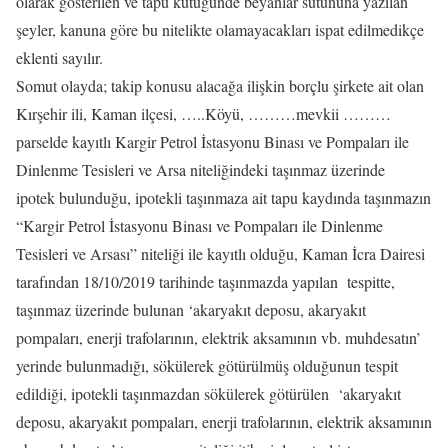
olarak gösterilen ve tapu kütüğünde beyanlar sütununa yazılan
şeyler, kanuna göre bu nitelikte olamayacakları ispat edilmedikçe
eklenti sayılır.
Somut olayda; takip konusu alacağa ilişkin borçlu şirkete ait olan
Kırşehir ili, Kaman ilçesi, …..Köyü, ………mevkii ………
parselde kayıtlı Kargir Petrol İstasyonu Binası ve Pompaları ile
Dinlenme Tesisleri ve Arsa niteliğindeki taşınmaz üzerinde
ipotek bulunduğu, ipotekli taşınmaza ait tapu kaydında taşınmazın
“Kargir Petrol İstasyonu Binası ve Pompaları ile Dinlenme
Tesisleri ve Arsası” niteliği ile kayıtlı olduğu, Kaman İcra Dairesi
tarafından 18/10/2019 tarihinde taşınmazda yapılan tespitte,
taşınmaz üzerinde bulunan ‘akaryakıt deposu, akaryakıt
pompaları, enerji trafolarının, elektrik aksamının vb. muhdesatın’
yerinde bulunmadığı, sökülerek götürülmüş olduğunun tespit
edildiği, ipotekli taşınmazdan sökülerek götürülen ‘akaryakıt
deposu, akaryakıt pompaları, enerji trafolarının, elektrik aksamının