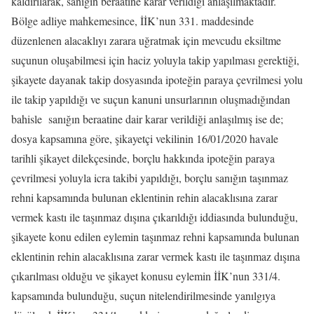
kaldırılarak, sanığın beraatine karar verildiği anlaşılmaktadır.
Bölge adliye mahkemesince, İİK’nun 331. maddesinde
düzenlenen alacaklıyı zarara uğratmak için mevcudu eksiltme
suçunun oluşabilmesi için haciz yoluyla takip yapılması gerektiği,
şikayete dayanak takip dosyasında ipoteğin paraya çevrilmesi yolu
ile takip yapıldığı ve suçun kanuni unsurlarının oluşmadığından
bahisle sanığın beraatine dair karar verildiği anlaşılmış ise de;
dosya kapsamına göre, şikayetçi vekilinin 16/01/2020 havale
tarihli şikayet dilekçesinde, borçlu hakkında ipoteğin paraya
çevrilmesi yoluyla icra takibi yapıldığı, borçlu sanığın taşınmaz
rehni kapsamında bulunan eklentinin rehin alacaklısına zarar
vermek kastı ile taşınmaz dışına çıkarıldığı iddiasında bulunduğu,
şikayete konu edilen eylemin taşınmaz rehni kapsamında bulunan
eklentinin rehin alacaklısına zarar vermek kastı ile taşınmaz dışına
çıkarılması olduğu ve şikayet konusu eylemin İİK’nun 331/4.
kapsamında bulunduğu, suçun nitelendirilmesinde yanılgıya