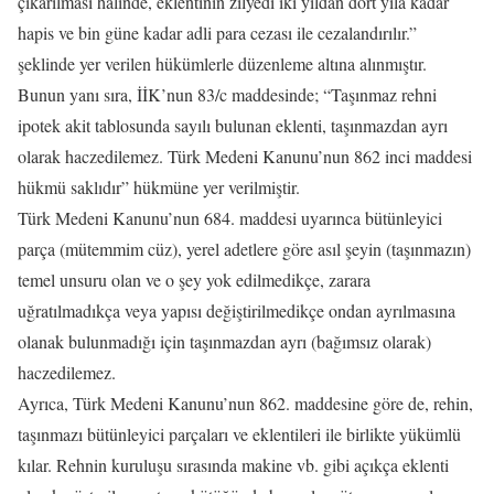
çıkarılması halinde, eklentinin zilyedi iki yıldan dört yıla kadar
hapis ve bin güne kadar adli para cezası ile cezalandırılır.”
şeklinde yer verilen hükümlerle düzenleme altına alınmıştır.
Bunun yanı sıra, İİK’nun 83/c maddesinde; “Taşınmaz rehni
ipotek akit tablosunda sayılı bulunan eklenti, taşınmazdan ayrı
olarak haczedilemez. Türk Medeni Kanunu’nun 862 inci maddesi
hükmü saklıdır” hükmüne yer verilmiştir.
Türk Medeni Kanunu’nun 684. maddesi uyarınca bütünleyici
parça (mütemmim cüz), yerel adetlere göre asıl şeyin (taşınmazın)
temel unsuru olan ve o şey yok edilmedikçe, zarara
uğratılmadıkça veya yapısı değiştirilmedikçe ondan ayrılmasına
olanak bulunmadığı için taşınmazdan ayrı (bağımsız olarak)
haczedilemez.
Ayrıca, Türk Medeni Kanunu’nun 862. maddesine göre de, rehin,
taşınmazı bütünleyici parçaları ve eklentileri ile birlikte yükümlü
kılar. Rehnin kuruluşu sırasında makine vb. gibi açıkça eklenti