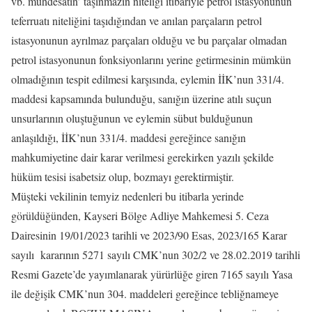
vb. muhdesatın’ taşınmazın niteliği itibariyle petrol istasyonunun
teferruatı niteliğini taşıdığından ve anılan parçaların petrol
istasyonunun ayrılmaz parçaları olduğu ve bu parçalar olmadan
petrol istasyonunun fonksiyonlarını yerine getirmesinin mümkün
olmadığının tespit edilmesi karşısında, eylemin İİK’nun 331/4.
maddesi kapsamında bulunduğu, sanığın üzerine atılı suçun
unsurlarının oluştuğunun ve eylemin sübut bulduğunun
anlaşıldığı, İİK’nun 331/4. maddesi gereğince sanığın
mahkumiyetine dair karar verilmesi gerekirken yazılı şekilde
hüküm tesisi isabetsiz olup, bozmayı gerektirmiştir.
Müşteki vekilinin temyiz nedenleri bu itibarla yerinde
görüldüğünden, Kayseri Bölge Adliye Mahkemesi 5. Ceza
Dairesinin 19/01/2023 tarihli ve 2023/90 Esas, 2023/165 Karar
sayılı kararının 5271 sayılı CMK’nun 302/2 ve 28.02.2019 tarihli
Resmi Gazete’de yayımlanarak yürürlüğe giren 7165 sayılı Yasa
ile değişik CMK’nun 304. maddeleri gereğince tebliğnameye