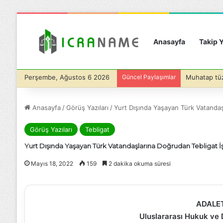
Anasayfa
Takip Y
Perşembe, Ağustos 6 2026
Güncel Paylaşımlar
Anasayfa
/
Görüş Yazıları
/
Yurt Dışında Yaşayan Türk Vatandaş
Görüş Yazıları
Tebligat
Yurt Dışında Yaşayan Türk Vatandaşlarına Doğrudan Tebligat İ
Mayıs 18, 2022
159
2 dakika okuma süresi
ADALET
Uluslararası Hukuk ve D