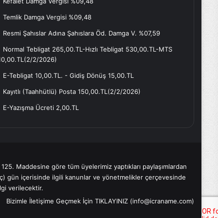
Kefalet Damga Vergisi %09,48
Temlik Damga Vergisi %09,48
Resmi Şahıslar Adına Şahıslara Öd. Damga V. %07,59
Normal Tebligat 265,00.TL-Hızlı Tebligat 530,00.TL-MTS
10,00.TL(2/2/2026)
E-Tebligat 10,00.TL. - Gidiş Dönüş 15,00.TL
Kayıtlı (Taahhütlü) Posta 150,00.TL(2/2/2026)
E-Yazışma Ücreti 2,00.TL
 125. Maddesine göre tüm üyelerimiz yaptıkları paylaşımlardan
) gün içerisinde ilgili kanunlar ve yönetmelikler çerçevesinde
gi verilecektir.
|
Bizimle İletişime Geçmek İçin TIKLAYINIZ (info@icraname.com)