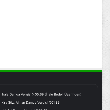
İhale Damga Vergisi %05,69 (İhale Bedeli Üzerinden)
Kira Söz. Alınan Damga Vergisi %01,89