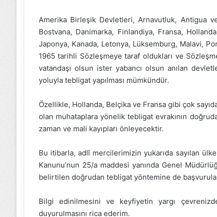
Amerika Birleşik Devletleri, Arnavutluk, Antigua 
Bostvana, Danimarka, Finlandiya, Fransa, Hollanda, İn
Japonya, Kanada, Letonya, Lüksemburg, Malavi, Por
1965 tarihli Sözleşmeye taraf oldukları ve Sözleşm
vatandaşı olsun ister yabancı olsun anılan devlet
yoluyla tebligat yapılması mümkündür.
Özellikle, Hollanda, Belçika ve Fransa gibi çok sayıd
olan muhataplara yönelik tebligat evrakının doğrud
zaman ve mali kayıpları önleyecektir.
Bu itibarla, adlî mercilerimizin yukarıda sayılan ül
Kanunu’nun 25/a maddesi yanında Genel Müdürlüğü
belirtilen doğrudan tebligat yöntemine de başvurula
Bilgi edinilmesini ve keyfiyetin yargı çevreniz
duyurulmasını rica ederim.