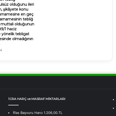
ulsüz olduğunu ileri
, şikâyete konu
barnamesine en geç
barnamesinin tebliğ
te muttali olduğunun
89/1 haciz
yönelik tebligat
resinde olmadığının
.
24
İCRA HARÇ ve MASRAF MİKTARLARI
İflas Başvuru Harcı 1.206,00.TL