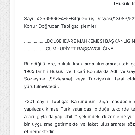
(Hukuk Te
Sayı : 42569666-4-5-Bilgi Görüş Dosyası/13083/5
Konu : Doğrudan Tebligat İşlemleri
……….………BÖLGE İDARE MAHKEMESİ BAŞKANLIĞI
.……………..CUMHURİYET BAŞSAVCILIĞINA
Bilindiği üzere, hukuki konularda uluslararası teblig
1965 tarihli Hukukî ve Ticarî Konularda Adlî ve Ga
Sözleşme (Sözleşme) veya Türkiye’nin taraf old
yürütülmektedir.
7201 sayılı Tebligat Kanununun 25/a maddesinin 
yapılacak kimse Türk vatandaşı olduğu takdirde te
aracılığıyla da yapılabilir” şeklindeki düzenleme yu
bir uygulama getirmekte ve fakat uluslararası söz
etmemektedir.