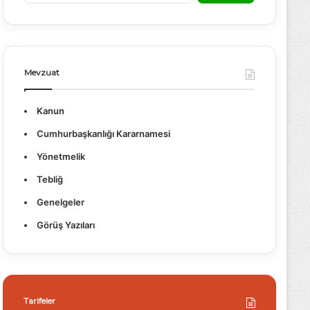
a
m
a
:
Mevzuat
Kanun
Cumhurbaşkanlığı Kararnamesi
Yönetmelik
Tebliğ
Genelgeler
Görüş Yazıları
Tarifeler