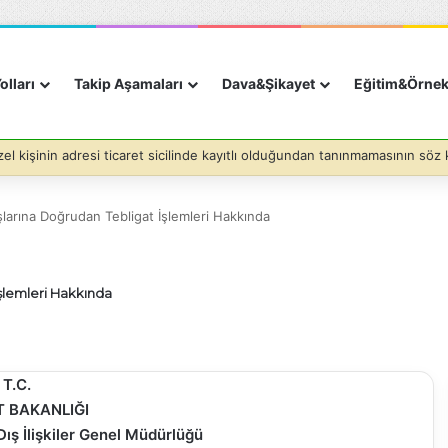
olları
Takip Aşamaları
Dava&Şikayet
Eğitim&Örne
larına Doğrudan Tebligat İşlemleri Hakkında
şlemleri Hakkında
T.C.
 BAKANLIĞI
ış İlişkiler Genel Müdürlüğü