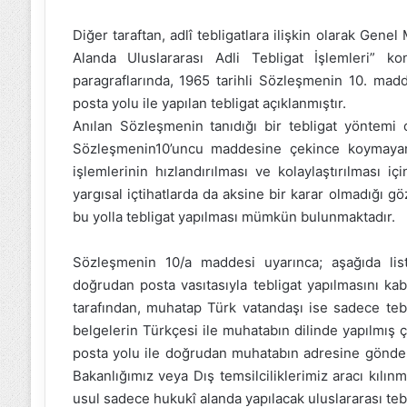
Diğer taraftan, adlî tebligatlara ilişkin olarak Gen
Alanda Uluslararası Adli Tebligat İşlemleri” k
paragraflarında, 1965 tarihli Sözleşmenin 10. ma
posta yolu ile yapılan tebligat açıklanmıştır.
Anılan Sözleşmenin tanıdığı bir tebligat yöntemi 
Sözleşmenin10’uncu maddesine çekince koymayan
işlemlerinin hızlandırılması ve kolaylaştırılması i
yargısal içtihatlarda da aksine bir karar olmadığı 
bu yolla tebligat yapılması mümkün bulunmaktadır.
Sözleşmenin 10/a maddesi uyarınca; aşağıda list
doğrudan posta vasıtasıyla tebligat yapılmasını kabu
tarafından, muhatap Türk vatandaşı ise sadece teb
belgelerin Türkçesi ile muhatabın dilinde yapılmış ç
posta yolu ile doğrudan muhatabın adresine gönder
Bakanlığımız veya Dış temsilciliklerimiz aracı kılı
usul sadece hukukî alanda yapılacak uluslararası tebl