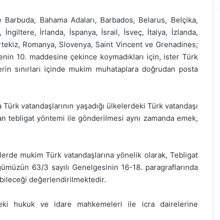
ve Barbuda, Bahama Adaları, Barbados, Belarus, Belçika,
giltere, İrlanda, İspanya, İsrail, İsveç, İtalya, İzlanda,
tekiz, Romanya, Slovenya, Saint Vincent ve Grenadines;
enin 10. maddesine çekince koymadıkları için, ister Türk
lerin sınırları içinde mukim muhataplara doğrudan posta
a Türk vatandaşlarının yaşadığı ülkelerdeki Türk vatandaşı
an tebligat yöntemi ile gönderilmesi aynı zamanda emek,
kelerde mukim Türk vatandaşlarına yönelik olarak, Tebligat
müzün 63/3 sayılı Genelgesinin 16-18. paragraflarında
bileceği değerlendirilmektedir.
deki hukuk ve idare mahkemeleri ile icra dairelerine