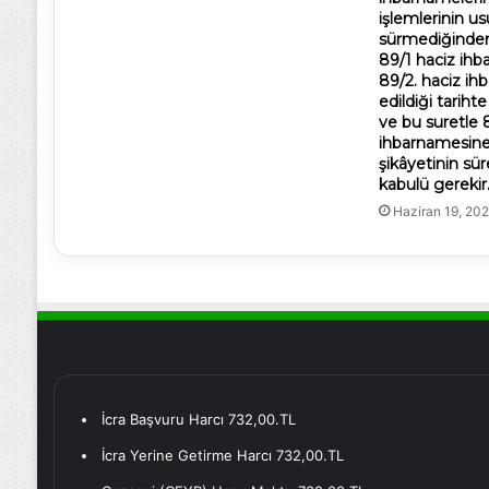
işlemlerinin us
sürmediğinden
89/1 haciz ih
89/2. haciz ih
edildiği tarih
ve bu suretle 
ihbarnamesine 
şikâyetinin sü
kabulü gerekir
Haziran 19, 20
İcra Başvuru Harcı 732,00.TL
İcra Yerine Getirme Harcı 732,00.TL