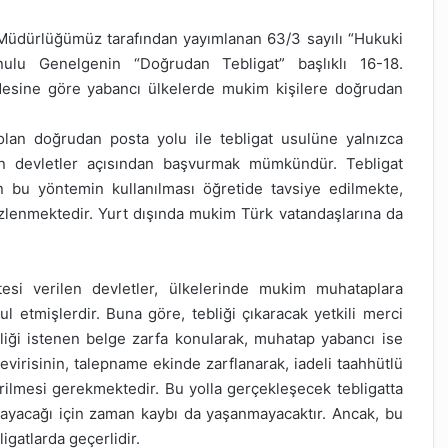
el Müdürlüğümüz tarafından yayımlanan 63/3 sayılı “Hukuki
onulu Genelgenin “Doğrudan Tebligat” başlıklı 16-18.
ddesine göre yabancı ülkelerde mukim kişilere doğrudan
olan doğrudan posta yolu ile tebligat usulüne yalnızca
 devletler açısından başvurmak mümkündür. Tebligat
çin bu yöntemin kullanılması öğretide tavsiye edilmekte,
gözlenmektedir. Yurt dışında mukim Türk vatandaşlarına da
esi verilen devletler, ülkelerinde mukim muhataplara
l etmişlerdir. Buna göre, tebliği çıkaracak yetkili merci
liği istenen belge zarfa konularak, muhatap yabancı ise
evirisinin, talepname ekinde zarflanarak, iadeli taahhütlü
ilmesi gerekmektedir. Bu yolla gerçekleşecek tebligatta
nmayacağı için zaman kaybı da yaşanmayacaktır. Ancak, bu
igatlarda geçerlidir.