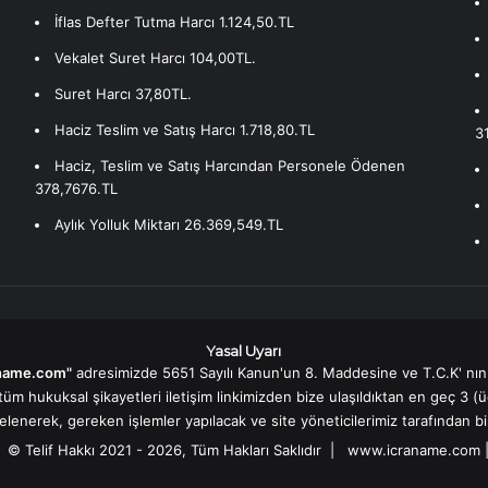
İflas Defter Tutma Harcı 1.124,50.TL
Vekalet Suret Harcı 104,00TL.
Suret Harcı 37,80TL.
Haciz Teslim ve Satış Harcı 1.718,80.TL
3
Haciz, Teslim ve Satış Harcından Personele Ödenen
378,7676.TL
Aylık Yolluk Miktarı 26.369,549.TL
Yasal Uyarı
name.com"
adresimizde 5651 Sayılı Kanun'un 8. Maddesine ve T.C.K' nın
 hukuksal şikayetleri iletişim linkimizden bize ulaşıldıktan en geç 3 (üç
elenerek, gereken işlemler yapılacak ve site yöneticilerimiz tarafından bil
© Telif Hakkı 2021 - 2026, Tüm Hakları Saklıdır |
www.icraname.com