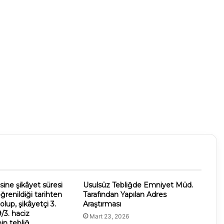
ine şikâyet süresi
Usulsüz Tebliğde Emniyet Müd.
renildiği tarihten
Tarafından Yapılan Adres
olup, şikâyetçi 3.
Araştırması
9/3. haciz
Mart 23, 2026
in tebliğ