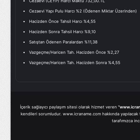
Cezaevi (CEYP) Harcı Maktu 732,00.TL
Cezaevi Yapı Pulu Harcı %2 (Ödenen Miktar Üzerinden)
Hacizden Önce Tahsil Harcı %4,55
Hacizden Sonra Tahsil Harcı %9,10
Satıştan Ödenen Paralardan %11,38
Vazgeçme/Haricen Tah. Hacizden Önce %2,27
Vazgeçme/Haricen Tah. Hacizden Sonra %4,55
İçerik sağlayıcı paylaşım sitesi olarak hizmet veren
"www.icra
kendileri sorumludur. www.icraname.com hakkında yapılacak tüm
tarafımızca inc