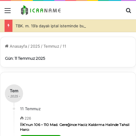
Menü
A
TBK. m. 19’a dayalı iptal isteminde bulunulması halinde de dava konusu taşınmazlar üzerine ihtiyati haciz konulmasında davacı tarafın hukuki yararının olduğu ve bu durumda da, teminatın alınıp alınmayacağı ve alınacak teminatın miktarı hakimin takdir edeceği (İİK. m. 281)-
Anasayfa
/
2025
/
Temmuz
/
11
Gün:
11 Temmuz 2025
Tem
- 2025 -
11 Temmuz
226
İİK’nun 106 – 110 Mad. Gereğince Haciz Kaldırma Halinde Tahsil
Harcı