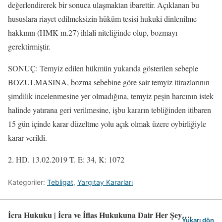
değerlendirerek bir sonuca ulaşmaktan ibarettir. Açıklanan bu
hususlara riayet edilmeksizin hüküm tesisi hukuki dinlenilme
hakkının (HMK m.27) ihlali niteliğinde olup, bozmayı
gerektirmiştir.
SONUÇ: Temyiz edilen hükmün yukarıda gösterilen sebeple
BOZULMASINA, bozma sebebine göre sair temyiz itirazlarının
şimdilik incelenmesine yer olmadığına, temyiz peşin harcının istek
halinde yatırana geri verilmesine, işbu kararın tebliğinden itibaren
15 gün içinde karar düzeltme yolu açık olmak üzere oybirliğiyle
karar verildi.
2. HD. 13.02.2019 T. E: 34, K: 1072
Kategoriler:
Tebligat
,
Yargıtay Kararları
İcra Hukuku | İcra ve İflas Hukukuna Dair Her Şey….
Yukarı dön