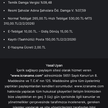
Temlik Damga Vergisi %09,48
Resmi Şahıslar Adına Şahıslara Öd. Damga V. %07,59
Normal Tebligat 265,00.TL-Hızlı Tebligat 530,00.TL-MTS
310,00.TL(2/2/2026)
E-Tebligat 10,00.TL. - Gidiş Dönüş 15,00.TL
Kayıtlı (Taahhütlü) Posta 150,00.TL(2/2/2026)
E-Yazışma Ücreti 2,00.TL
Yasal Uyarı
İçerik sağlayıcı paylaşım sitesi olarak hizmet veren
"www.icraname.com"
adresimizde 5651 Sayılı Kanun'un 8.
Maddesine ve T.C.K' nın 125. Maddesine göre tüm üyelerimiz
yaptıkları paylaşımlardan kendileri sorumludur. www.icraname.com
hakkında yapılacak tüm hukuksal şikayetleri iletişim linkimizden
bize ulaşıldıktan en geç 3 (üç) gün içerisinde ilgili kanunlar ve
yönetmelikler çerçevesinde tarafımızca incelenerek, gereken
işlemler yapılacak ve site yöneticilerimiz tarafından bilgi