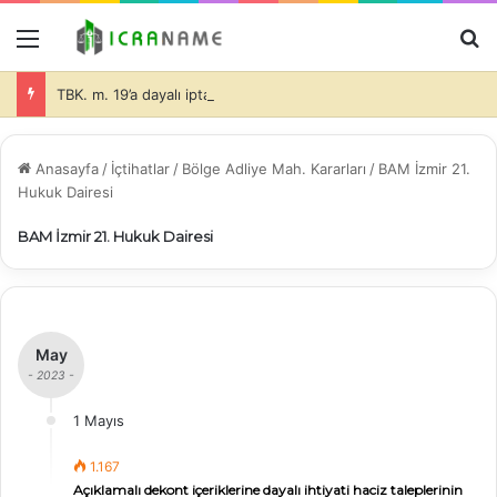
Menü
A
TBK. m. 19’a dayalı iptal isteminde bulunulması halinde de dava konusu taşınmazlar üzerine ihtiyati haciz konulmasında davacı tarafın hukuki yararının olduğu ve bu durumda da, teminatın alınıp alınmayacağı ve alınacak teminatın miktarı hakimin takdir edeceği (İİK. m. 281)-
Anasayfa
/
İçtihatlar
/
Bölge Adliye Mah. Kararları
/
BAM İzmir 21.
Hukuk Dairesi
BAM İzmir 21. Hukuk Dairesi
May
- 2023 -
1 Mayıs
1.167
Açıklamalı dekont içeriklerine dayalı ihtiyati haciz taleplerinin