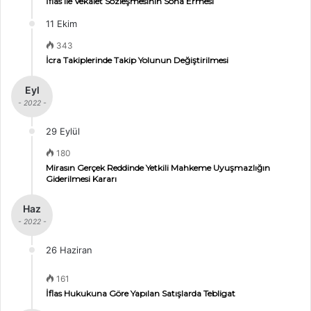
İflas ile Vekâlet Sözleşmesinin Sona Ermesi
11 Ekim
343
İcra Takiplerinde Takip Yolunun Değiştirilmesi
Eyl
- 2022 -
29 Eylül
180
Mirasın Gerçek Reddinde Yetkili Mahkeme Uyuşmazlığın
Giderilmesi Kararı
Haz
- 2022 -
26 Haziran
161
İflas Hukukuna Göre Yapılan Satışlarda Tebligat