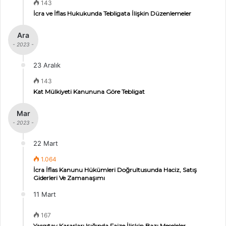
143
İcra ve İflas Hukukunda Tebligata İlişkin Düzenlemeler
Ara
- 2023 -
23 Aralık
143
Kat Mülkiyeti Kanununa Göre Tebligat
Mar
- 2023 -
22 Mart
1.064
İcra İflas Kanunu Hükümleri Doğrultusunda Haciz, Satış
Giderleri Ve Zamanaşımı
11 Mart
167
Yargıtay Kararları Işığında Faize İlişkin Bazı Meseleler