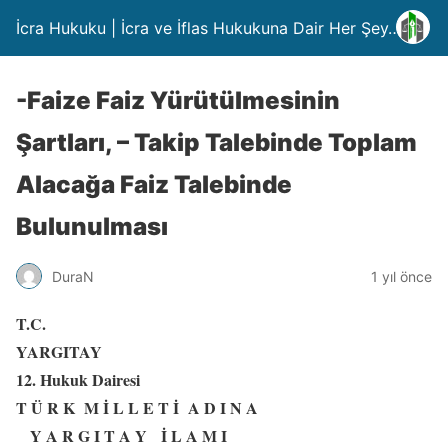
İcra Hukuku | İcra ve İflas Hukukuna Dair Her Şey….
-Faize Faiz Yürütülmesinin
Şartları, – Takip Talebinde Toplam
Alacağa Faiz Talebinde
Bulunulması
DuraN
1 yıl önce
T.C.
YARGITAY
12. Hukuk Dairesi
T Ü R K M İ L L E T İ A D I N A
Y A R G I T A Y İ L A M I