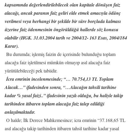
kapsamında değerlendirilebilecek olan kapitale dönüşen faiz
alacağı, ancak paranın faiz geliri elde etmek amacıyla ödünç
verilmesi veya herhangi bir şekilde bir süre borçluda kalması
üzerine faiz ödenmesinin öngörüldüğü hallerde söz konusu
olabilir (HGK. 31.03.2004 tarih ve 2004/12- 163 Esas, 2004/184
Karar).
Bu durumda; işlemiş faizin de içerisinde bulunduğu toplam
alacağa faiz işletilmesi mümkün olmayıp asıl alacağa faiz
yürütülebileceği pek tabiidir.
İcra emrinin incelenmesinde; “… 70.754,13 TL Toplam
Alacak…” ifadesinden sonra, “…Alacağın tahsili tarihine
kadar % yasal faizi..” ifadesinin yazılı olduğu, bu haliyle takip
tarihinden itibaren toplam alacağa faiz talep edildiği
anlaşılmaktadır.
O halde; İlk Derece Mahkemesince; icra emrinin “37.168,65 TL
asıl alacağa takip tarihinden itibaren tahsil tarihine kadar yasal