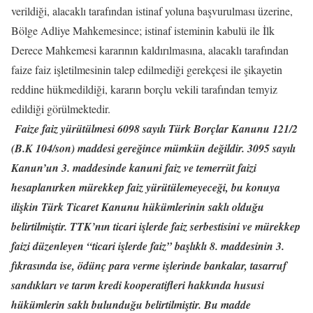
verildiği, alacaklı tarafından istinaf yoluna başvurulması üzerine,
Bölge Adliye Mahkemesince; istinaf isteminin kabulü ile İlk
Derece Mahkemesi kararının kaldırılmasına, alacaklı tarafından
faize faiz işletilmesinin talep edilmediği gerekçesi ile şikayetin
reddine hükmedildiği, kararın borçlu vekili tarafından temyiz
edildiği görülmektedir.
Faize faiz yürütülmesi 6098 sayılı Türk Borçlar Kanunu 121/2
(B.K 104/son) maddesi gereğince mümkün değildir. 3095 sayılı
Kanun’un 3. maddesinde kanuni faiz ve temerrüt faizi
hesaplanırken mürekkep faiz yürütülemeyeceği, bu konuya
ilişkin Türk Ticaret Kanunu hükümlerinin saklı olduğu
belirtilmiştir. TTK’nın ticari işlerde faiz serbestisini ve mürekkep
faizi düzenleyen “ticari işlerde faiz” başlıklı 8. maddesinin 3.
fıkrasında ise, ödünç para verme işlerinde bankalar, tasarruf
sandıkları ve tarım kredi kooperatifleri hakkında hususi
hükümlerin saklı bulunduğu belirtilmiştir. Bu madde