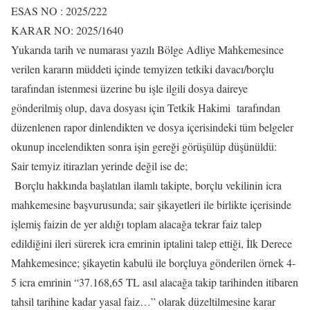
ESAS NO : 2025/222
KARAR NO: 2025/1640
Yukarıda tarih ve numarası yazılı Bölge Adliye Mahkemesince
verilen kararın müddeti içinde temyizen tetkiki davacı/borçlu
tarafından istenmesi üzerine bu işle ilgili dosya daireye
gönderilmiş olup, dava dosyası için Tetkik Hakimi tarafından
düzenlenen rapor dinlendikten ve dosya içerisindeki tüm belgeler
okunup incelendikten sonra işin gereği görüşülüp düşünüldü:
Sair temyiz itirazları yerinde değil ise de;
Borçlu hakkında başlatılan ilamlı takipte, borçlu vekilinin icra
mahkemesine başvurusunda; sair şikayetleri ile birlikte içerisinde
işlemiş faizin de yer aldığı toplam alacağa tekrar faiz talep
edildiğini ileri sürerek icra emrinin iptalini talep ettiği, İlk Derece
Mahkemesince; şikayetin kabulü ile borçluya gönderilen örnek 4-
5 icra emrinin “37.168,65 TL asıl alacağa takip tarihinden itibaren
tahsil tarihine kadar yasal faiz…” olarak düzeltilmesine karar