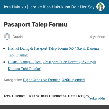
İcra Hukuku | İcra ve İflas Hukukuna Dair Her Şey….
Pasaport Talep Formu
DuraN
4 yıl önce
Hizmet Damgalı Pasaport Talep Formu (657 Sayılı Kanuna
Tabi Olanlar)
Hususi Damgalı (Yeşil) Pasaport Talep Formu (657 Sayılı
Kanuna Tabi Olanlar)
Kategoriler:
Diğer Örnek ve Formlar
,
Özlük İşlemleri
İcra Hukuku | İcra ve İflas Hukukuna Dair Her Şey….
Yukarı dön