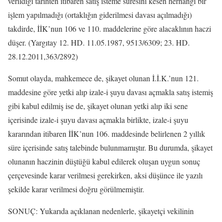
verildiği tarihten itibaren satış isteme süresini kesen herhangi bir
işlem yapılmadığı (ortaklığın giderilmesi davası açılmadığı)
takdirde, İİK’nun 106 ve 110. maddelerine göre alacaklının haczi
düşer. (Yargıtay 12. HD. 11.05.1987, 9513/6309; 23. HD.
28.12.2011,363/2892)
Somut olayda, mahkemece de, şikayet olunan İ.İ.K.’nun 121.
maddesine göre yetki alıp izale-i şuyu davası açmakla satış istemiş
gibi kabul edilmiş ise de, şikayet olunan yetki alıp iki sene
içerisinde izale-i şuyu davası açmakla birlikte, izale-i şuyu
kararından itibaren İİK’nun 106. maddesinde belirlenen 2 yıllık
süre içerisinde satış talebinde bulunmamıştır. Bu durumda, şikayet
olunanın haczinin düştüğü kabul edilerek oluşan uygun sonuç
çerçevesinde karar verilmesi gerekirken, aksi düşünce ile yazılı
şekilde karar verilmesi doğru görülmemiştir.
SONUÇ: Yukarıda açıklanan nedenlerle, şikayetçi vekilinin