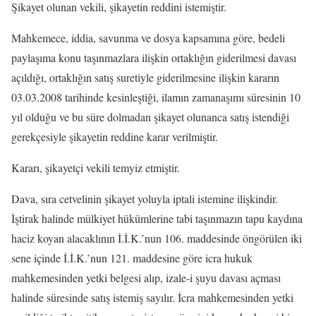
Şikayet olunan vekili, şikayetin reddini istemiştir.
Mahkemece, iddia, savunma ve dosya kapsamına göre, bedeli
paylaşıma konu taşınmazlara ilişkin ortaklığın giderilmesi davası
açıldığı, ortaklığın satış suretiyle giderilmesine ilişkin kararın
03.03.2008 tarihinde kesinleştiği, ilamın zamanaşımı süresinin 10
yıl olduğu ve bu süre dolmadan şikayet olunanca satış istendiği
gerekçesiyle şikayetin reddine karar verilmiştir.
Kararı, şikayetçi vekili temyiz etmiştir.
Dava, sıra cetvelinin şikayet yoluyla iptali istemine ilişkindir.
İştirak halinde mülkiyet hükümlerine tabi taşınmazın tapu kaydına
haciz koyan alacaklının İ.İ.K.’nun 106. maddesinde öngörülen iki
sene içinde İ.İ.K.’nun 121. maddesine göre icra hukuk
mahkemesinden yetki belgesi alıp, izale-i şuyu davası açması
halinde süresinde satış istemiş sayılır. İcra mahkemesinden yetki