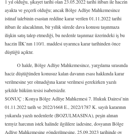
1 yıl olduğu, şikayet tarihi olan 23.05.2022 tarihi itibarı ile haczin
ayakta ve geçerli olduğu; ancak Bölge Adliye Mahkemesince
istinaf talebinin esastan reddine karar verilen 01.11.2022 tarihi
itibarı ile alacaklının, bir yıllık sürede dava konusu taşınmaza
ilişkin satış talep etmediği, bu nedenle taşınmaz üzerindeki iş bu
haczin İİK’nın 110/1. maddesi uyarınca karar tarihinden önce
düştüğü açıktır.
O halde, Bölge Adliye Mahkemesince, yargılama sırasında
haciz düştüğünden konusuz kalan davanın esası hakkında karar
verilmesine yer olmadığına karar verilmesi gerekirken yazılı
şekilde hüküm tesisi isabetsizdir.
SONUÇ : Konya Bölge Adliye Mahkemesi 7. Hukuk Dairesi’nin
01.11.2022 tarih ve 2022/1668 E., 2022/1787 K. sayılı kararının
yukarıda yazılı nedenlerle (BOZULMASINA), peşin alınan
temyiz harcının istek halinde ilgililere iadesine, dosyanın Bölge
Adliye Mahkemesine gönderilmesine, 25.09.2023 tarihinde oy