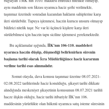
bağlayan TMK’nın 1010. maddesi emredici nitelikte olmayıp,
aynı maddenin son fıkrası uyarınca haciz şerhi verilmekle,
taşınmaz üzerinde sonradan kazanılan hakların sahiplerine karşı
ileri sürülebilir. Tapuya işlenmesi, haczin kurucu unsuru olmayıp
bildirici nitelik taşır. Ne var ki üçüncü kişilere karşı ileri
sürülebilmesi için haczin tapu siciline işlenmesi gerekmektedir.
İİK’nın 106-110. maddeleri
Bu açıklamalar ışığında,
uyarınca haczin düşüp, düşmediği belirlenirken sürenin
başlama tarihi olarak İcra Müdürlüğünce haciz kararının
verilme tarihi esas alınmalıdır.
Somut olayda, dava konusu taşınmaz üzerine 08.07.2021-
02.08.2022 tarihlerinde haciz konulduğu, şikayet tarihi dikkate
alındığında meskeniyet şikayetinin konusunun 08.07.2021 tarihli
hacze ilişkin olduğu, haciz tarihi itibariyle İİK’nın 106.
maddesinin yürürlükte olan hükmü uyarınca satış isteme süresinin