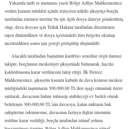
Yukarıda tarih ve numarası yazılı Bölge Adliye Mahkemesince
verilen kararın müddeti içinde temyizen tetkiki şikayetçi-borçlu
tarafından istemesi üzerine bu işle ilgili dosya daireye gönderilmiş
olup, dava dosyası için Tetkik Hakimi tarafından düzenlenen
rapor dinlendikten ve dosya içerisindeki tüm belgeler okunup
incelendikten sonra işin gereği görüşülüp düşünüldü:
Alacaklı tarafından başlatılan kambiyo senedine özgü ilamsız
takipte, borçlunun meskeniyet şikayetinde bulunarak, haczin
kaldırılmasına karar verilmesini talep ettiği, İlk Derece
Mahkemesince, şikayetin kısmen kabulü ile dava konusu mesken
niteliğindeki taşınmazın 300.000,00 TL’den aşağı olmamak üzere
satılarak, davacının haline münasip alabileceği ev bedeli olarak
belirlenen 300.000,00 TL’nin davacıya, kalan miktarın hak
sahiplerine ödenmesine, davacının fazlaya ilişkin isteminin
reddine karar verildiği, borçlu tarafından istinaf yoluna
başvurulması üzerine, Bölge Adliye Mahkemesince istinaf