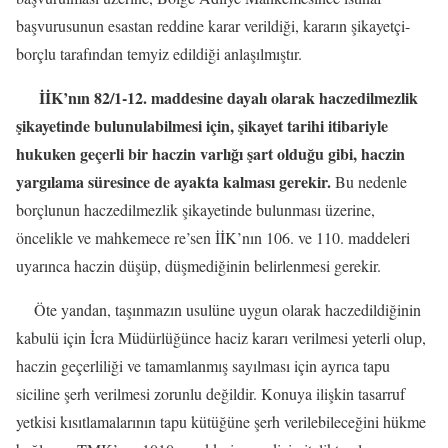
başvurusunun esastan reddine karar verildiği, kararın şikayetçi-
borçlu tarafından temyiz edildiği anlaşılmıştır.
İİK’nın 82/1-12. maddesine dayalı olarak haczedilmezlik
şikayetinde bulunulabilmesi için, şikayet tarihi itibariyle
hukuken geçerli bir haczin varlığı şart olduğu gibi, haczin
yargılama süresince de ayakta kalması gerekir.
Bu nedenle
borçlunun haczedilmezlik şikayetinde bulunması üzerine,
öncelikle ve mahkemece re’sen İİK’nın 106. ve 110. maddeleri
uyarınca haczin düşüp, düşmediğinin belirlenmesi gerekir.
Öte yandan, taşınmazın usulüne uygun olarak haczedildiğinin
kabulü için İcra Müdürlüğünce haciz kararı verilmesi yeterli olup,
haczin geçerliliği ve tamamlanmış sayılması için ayrıca tapu
siciline şerh verilmesi zorunlu değildir. Konuya ilişkin tasarruf
yetkisi kısıtlamalarının tapu kütüğüne şerh verilebileceğini hükme