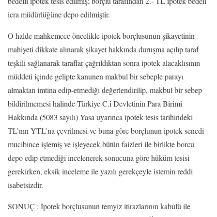
bedelli ipotek tesis edilmiş; borçlu tarafından 2.- TL ipotek bedeli
icra müdürlüğüne depo edilmiştir.
O halde mahkemece öncelikle ipotek borçlusunun şikayetinin
mahiyeti dikkate alınarak şikayet hakkında duruşma açılıp taraf
teşkili sağlanarak taraflar çağrıldıktan sonra ipotek alacaklısının
müddeti içinde gelipte kanunen makbul bir sebeple parayı
almaktan imtina edip-etmediği değerlendirilip, makbul bir sebep
bildirilmemesi halinde Türkiye C.i Devletinin Para Birimi
Hakkında (5083 sayılı) Yasa uyarınca ipotek tesis tarihindeki
TL’nın YTL’na çevrilmesi ve buna göre borçlunun ipotek senedi
mucibince işlemiş ve işleyecek bütün faizleri ile birlikte borcu
depo edip etmediği incelenerek sonucuna göre hüküm tesisi
gerekirken, eksik inceleme ile yazılı gerekçeyle istemin reddi
isabetsizdir.
SONUÇ : İpotek borçlusunun temyiz itirazlarının kabulü ile