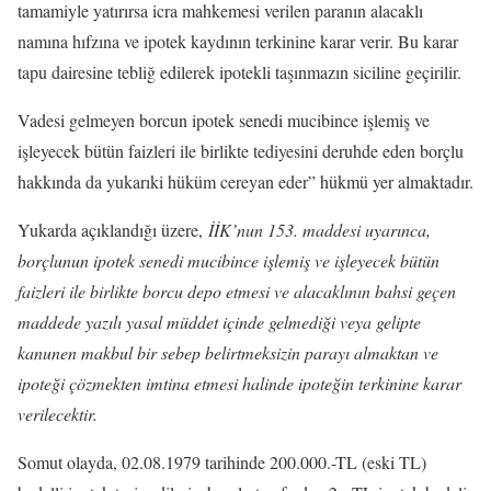
tamamiyle yatırırsa icra mahkemesi verilen paranın alacaklı
namına hıfzına ve ipotek kaydının terkinine karar verir. Bu karar
tapu dairesine tebliğ edilerek ipotekli taşınmazın siciline geçirilir.
Vadesi gelmeyen borcun ipotek senedi mucibince işlemiş ve
işleyecek bütün faizleri ile birlikte tediyesini deruhde eden borçlu
hakkında da yukarıki hüküm cereyan eder” hükmü yer almaktadır.
Yukarda açıklandığı üzere,
İİK’nun 153. maddesi uyarınca,
borçlunun ipotek senedi mucibince işlemiş ve işleyecek bütün
faizleri ile birlikte borcu depo etmesi ve alacaklının bahsi geçen
maddede yazılı yasal müddet içinde gelmediği veya gelipte
kanunen makbul bir sebep belirtmeksizin parayı almaktan ve
ipoteği çözmekten imtina etmesi halinde ipoteğin terkinine karar
verilecektir.
Somut olayda, 02.08.1979 tarihinde 200.000.-TL (eski TL)