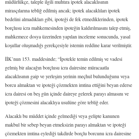
müdürlükçe, taleple ilgili muhtıra ipotek alacaklısının
mirasçılarına tebliğ edilmiş ancak; ipotek alacaklıları ipotek
bedelini almadıkları gibi, ipoteği de fek etmediklerinden, ipotek
borçlusu icra mahkemesinden ipoteğin kaldırılmasını talep etmiş,
mahkemece dosya üzerinden yapılan inceleme sonucunda, yasal
koşullar oluşmadığı gerekçesiyle istemin reddine karar verilmiştir.
İİK’nun 153. maddesinde; “İpotekle temin edilmiş ve vadesi
gelmiş bir alacağın borçlusu icra dairesine müracaatla
alacaklısının gaip ve yerleşim yerinin meçhul bulunduğunu veya
borcu almaktan ve ipoteği çözmekten imtina ettiğini beyan ederse
icra dairesi on beş gün içinde daireye gelerek parayı almasını ve
ipoteği çözmesini alacaklıya usulüne göre tebliğ eder.
Alacaklı bu müddet içinde gelmediği veya gelipte kanunen
makbul bir sebep beyan etmeksizin parayı almaktan ve ipoteği
çözmekten imtina eylediği takdirde borçlu borcunu icra dairesine