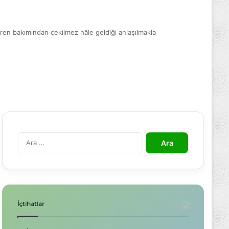
veren bakımından çekilmez hâle geldiği anlaşılmakla
A
r
a
m
a
:
İçtihatlar