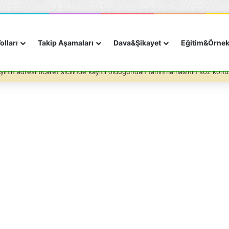
olları
Takip Aşamaları
Dava&Şikayet
Eğitim&Örne