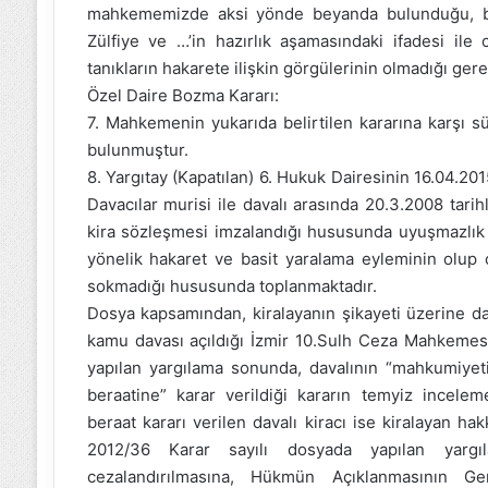
mahkememizde aksi yönde beyanda bulunduğu, bu 
Zülfiye ve …’in hazırlık aşamasındaki ifadesi ile
tanıkların hakarete ilişkin görgülerinin olmadığı ger
Özel Daire Bozma Kararı:
7. Mahkemenin yukarıda belirtilen kararına karşı sü
bulunmuştur.
8. Yargıtay (Kapatılan) 6. Hukuk Dairesinin 16.04.2015
Davacılar murisi ile davalı arasında 20.3.2008 tarihl
kira sözleşmesi imzalandığı hususunda uyuşmazlık 
yönelik hakaret ve basit yaralama eyleminin olup 
sokmadığı hususunda toplanmaktadır.
Dosya kapsamından, kiralayanın şikayeti üzerine da
kamu davası açıldığı İzmir 10.Sulh Ceza Mahkemes
yapılan yargılama sonunda, davalının “mahkumiyet
beraatine” karar verildiği kararın temyiz incelem
beraat kararı verilen davalı kiracı ise kiralayan h
2012/36 Karar sayılı dosyada yapılan yargı
cezalandırılmasına, Hükmün Açıklanmasının Geri