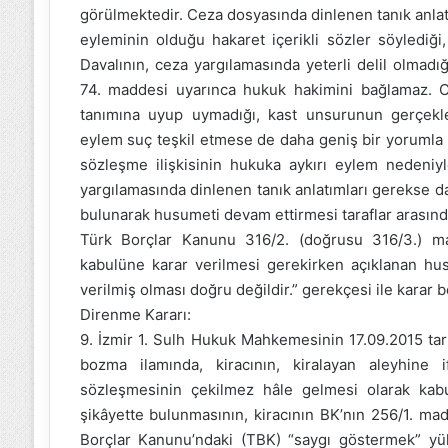
görülmektedir. Ceza dosyasında dinlenen tanık anlatım
eyleminin olduğu hakaret içerikli sözler söylediği,
Davalının, ceza yargılamasında yeterli delil olmad
74. maddesi uyarınca hukuk hakimini bağlamaz. Ce
tanımına uyup uymadığı, kast unsurunun gerçekle
eylem suç teşkil etmese de daha geniş bir yorumla e
sözleşme ilişkisinin hukuka aykırı eylem nedeniy
yargılamasında dinlenen tanık anlatımları gerekse dav
bulunarak husumeti devam ettirmesi taraflar arasındak
Türk Borçlar Kanunu 316/2. (doğrusu 316/3.) ma
kabulüne karar verilmesi gerekirken açıklanan hu
verilmiş olması doğru değildir.” gerekçesi ile karar 
Direnme Kararı:
9. İzmir 1. Sulh Hukuk Mahkemesinin 17.09.2015 tarih
bozma ilamında, kiracının, kiralayan aleyhine
sözleşmesinin çekilmez hâle gelmesi olarak kabul 
şikâyette bulunmasının, kiracının BK’nın 256/1. mad
Borçlar Kanunu’ndaki (TBK) “saygı göstermek” yük