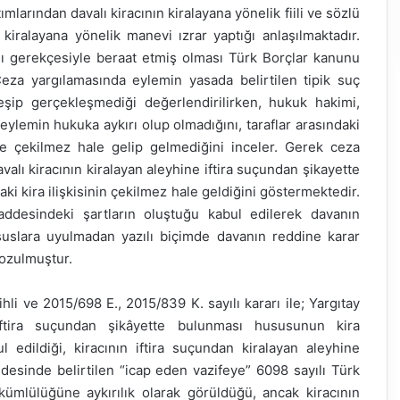
larından davalı kiracının kiralayana yönelik fiili ve sözlü
 kiralayana yönelik manevi ızrar yaptığı anlaşılmaktadır.
ığı gerekçesiyle beraat etmiş olması Türk Borçlar kanunu
za yargılamasında eylemin yasada belirtilen tipik suç
şip gerçekleşmediği değerlendirilirken, hukuk hakimi,
ylemin hukuka aykırı olup olmadığını, taraflar arasındaki
le çekilmez hale gelip gelmediğini inceler. Gerek ceza
alı kiracının kiralayan aleyhine iftira suçundan şikayette
i kira ilişkisinin çekilmez hale geldiğini göstermektedir.
ddesindeki şartların oluştuğu kabul edilerek davanın
suslara uyulmadan yazılı biçimde davanın reddine karar
bozulmuştur.
li ve 2015/698 E., 2015/839 K. sayılı kararı ile; Yargıtay
 iftira suçundan şikâyette bulunması hususunun kira
edildiği, kiracının iftira suçundan kiralayan aleyhine
desinde belirtilen “icap eden vazifeye” 6098 sayılı Türk
ümlülüğüne aykırılık olarak görüldüğü, ancak kiracının