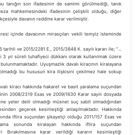
tanığın son ifadesinin de samimi görülmediği, tanık
 ceza mahkemesindeki ifadesinin çelişkili olduğu, diğer
ekçesiyle davanın reddine karar verilmiştir.
resi içinde davacının mirasçıları vekili temyiz isteminde
 tarihli ve 2015/2281 E., 2015/3848 K. sayılı kararı ile; “…
i 3 yıl süreli tuhafiyeci dükkanı olarak kullanılmak üzere
bulunmamaktadır. Uyuşmazlık davalı kiracının kiralayana
olmadığı bu hususun kira ilişkisini çekilmez hale sokup
valı kiracı hakkında hakaret ve basit yaralama suçundan
inin 2008/2319 Esas ve 2009/1630 Karar sayılı dosyada
ine yeter delil olmadığı müsnet suç sabit olmadığından
esinden geçerek kesinleştiği anlaşılmaktadır. Hakkında
akkında iftira suçundan şikayetçi olduğu 2011/157 Esas ve
lama sonunda kiralayan hakkında iftira suçundan
 Bırakılmasına karar verildiği kararın kesinleştiği