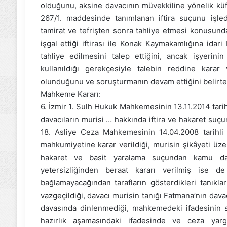
olduğunu, aksine davacının müvekkiline yönelik küf
267/1. maddesinde tanımlanan iftira suçunu işledi
tamirat ve tefrişten sonra tahliye etmesi konusund
işgal ettiği iftirası ile Konak Kaymakamlığına ida
tahliye edilmesini talep ettiğini, ancak işyerini
kullanıldığı gerekçesiyle talebin reddine karar 
olunduğunu ve soruşturmanın devam ettiğini belirte
Mahkeme Kararı:
6. İzmir 1. Sulh Hukuk Mahkemesinin 13.11.2014 tarihl
davacıların murisi … hakkında iftira ve hakaret suç
18. Asliye Ceza Mahkemesinin 14.04.2008 tarihli v
mahkumiyetine karar verildiği, murisin şikâyeti ü
hakaret ve basit yaralama suçundan kamu dav
yetersizliğinden beraat kararı verilmiş ise 
bağlamayacağından tarafların gösterdikleri tanıkla
vazgeçildiği, davacı murisin tanığı Fatmana’nın davac
davasında dinlenmediği, mahkemedeki ifadesinin s
hazırlık aşamasındaki ifadesinde ve ceza yar