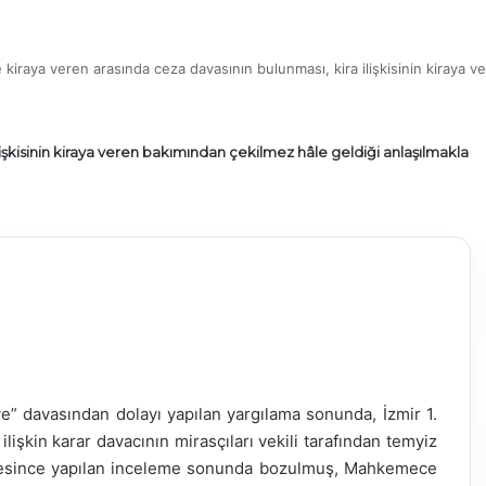
le kiraya veren arasında ceza davasının bulunması, kira ilişkisinin kiraya 
ilişkisinin kiraya veren bakımından çekilmez hâle geldiği anlaşılmakla
iye” davasından dolayı yapılan yargılama sonunda, İzmir 1.
şkin karar davacının mirasçıları vekili tarafından temyiz
airesince yapılan inceleme sonunda bozulmuş, Mahkemece