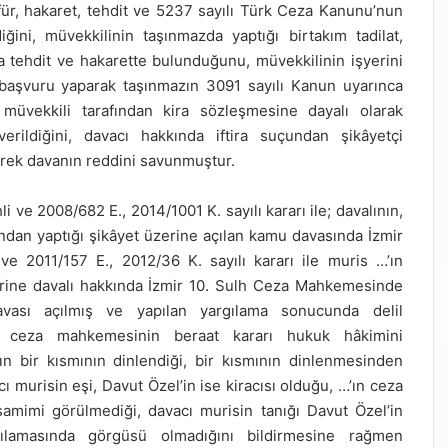
ür, hakaret, tehdit ve 5237 sayılı Türk Ceza Kanunu’nun
ğini, müvekkilinin taşınmazda yaptığı birtakım tadilat,
a tehdit ve hakarette bulunduğunu, müvekkilinin işyerini
ri başvuru yaparak taşınmazın 3091 sayılı Kanun uyarınca
n müvekkili tarafından kira sözleşmesine dayalı olarak
verildiğini, davacı hakkında iftira suçundan şikâyetçi
rek davanın reddini savunmuştur.
i ve 2008/682 E., 2014/1001 K. sayılı kararı ile; davalının,
undan yaptığı şikâyet üzerine açılan kamu davasında İzmir
e 2011/157 E., 2012/36 K. sayılı kararı ile muris …’ın
zerine davalı hakkında İzmir 10. Sulh Ceza Mahkemesinde
ası açılmış ve yapılan yargılama sonucunda delil
de ceza mahkemesinin beraat kararı hukuk hâkimini
rın bir kısmının dinlendiği, bir kısmının dinlenmesinden
ı murisin eşi, Davut Özel’in ise kiracısı olduğu, …’ın ceza
amimi görülmediği, davacı murisin tanığı Davut Özel’in
gılamasında görgüsü olmadığını bildirmesine rağmen