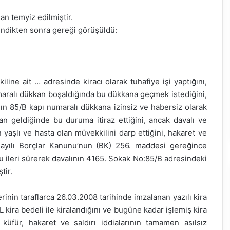
dan temyiz edilmiştir.
ndikten sonra gereği görüşüldü:
line ait … adresinde kiracı olarak tuhafiye işi yaptığını,
maralı dükkan boşaldığında bu dükkana geçmek istediğini,
ın 85/B kapı numaralı dükkana izinsiz ve habersiz olarak
an geldiğinde bu duruma itiraz ettiğini, ancak davalı ve
nın yaşlı ve hasta olan müvekkilini darp ettiğini, hakaret ve
 sayılı Borçlar Kanunu’nun (BK) 256. maddesi gereğince
u ileri sürerek davalının 4165. Sokak No:85/B adresindeki
tir.
rinin taraflarca 26.03.2008 tarihinde imzalanan yazılı kira
kira bedeli ile kiralandığını ve bugüne kadar işlemiş kira
 küfür, hakaret ve saldırı iddialarının tamamen asılsız