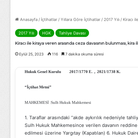
Anasayfa
/
İçtihatlar
/
Yıllara Göre İçtihatlar
/
2017 Yılı
/
Kiracı i
2017 Yılı
HGK
Tahliye Davası
Kiracı ile kiraya veren arasında ceza davasının bulunması, kira 
Eylül 25, 2023
116
7 dakika okuma süresi
Hukuk Genel Kurulu 2017/1770 E. , 2021/1738 K.
“İçtihat Metni”
MAHKEMESİ :Sulh Hukuk Mahkemesi
1. Taraflar arasındaki “akde aykırılık nedeniyle tahl
Sulh Hukuk Mahkemesince verilen davanın reddine ili
edilmesi üzerine Yargıtay (Kapatılan) 6. Hukuk D