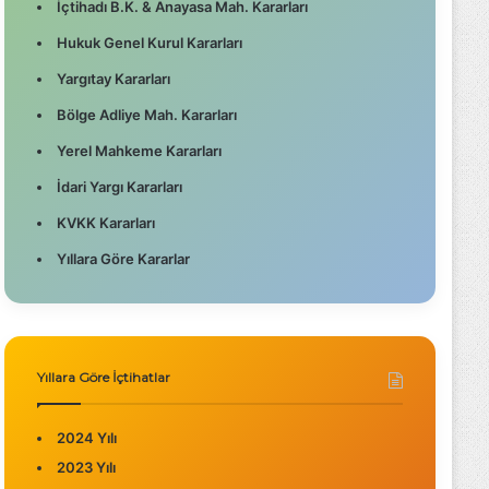
İçtihadı B.K. & Anayasa Mah. Kararları
Hukuk Genel Kurul Kararları
Yargıtay Kararları
Bölge Adliye Mah. Kararları
Yerel Mahkeme Kararları
İdari Yargı Kararları
KVKK Kararları
Yıllara Göre Kararlar
Yıllara Göre İçtihatlar
2024 Yılı
2023 Yılı