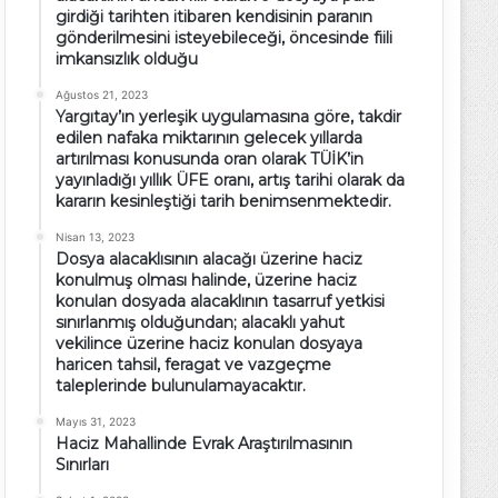
girdiği tarihten itibaren kendisinin paranın
gönderilmesini isteyebileceği, öncesinde fiili
imkansızlık olduğu
Ağustos 21, 2023
Yargıtay’ın yerleşik uygulamasına göre, takdir
edilen nafaka miktarının gelecek yıllarda
artırılması konusunda oran olarak TÜİK’in
yayınladığı yıllık ÜFE oranı, artış tarihi olarak da
kararın kesinleştiği tarih benimsenmektedir.
Nisan 13, 2023
Dosya alacaklısının alacağı üzerine haciz
konulmuş olması halinde, üzerine haciz
konulan dosyada alacaklının tasarruf yetkisi
sınırlanmış olduğundan; alacaklı yahut
vekilince üzerine haciz konulan dosyaya
haricen tahsil, feragat ve vazgeçme
taleplerinde bulunulamayacaktır.
Mayıs 31, 2023
Haciz Mahallinde Evrak Araştırılmasının
Sınırları