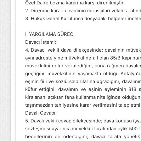
Özel Daire bozma kararına karşı direnilmiştir.
2. Direnme kararı davacının mirasçıları vekili tarafın
3. Hukuk Genel Kurulunca dosyadaki belgeler incele
I. YARGILAMA SÜRECİ
Davacı İstemi:
4. Davacı vekili dava dilekçesinde; davalının müvekki
aynı adreste yine müvekkiline ait olan 85/B kapı nu
müvekkilinin olur vermediğini, buna rağmen davalın
geçtiğini, müvekkilinin yaşamakta olduğu Antalya’d
eşinin fiili ve sözlü saldırılarına uğradığını, davalı
küfür ettiğini, davalının ve eşinin eyleminin 818
kiralananı açıktan fena kullanma niteliğinde olduğun
taşınmazdan tahliyesine karar verilmesini talep etmiş
Davalı Cevabı:
5. Davalı vekili cevap dilekçesinde; dava konusu işye
sözleşmesi uyarınca müvekkili tarafından aylık 500TL 
bedellerinin de ödendiğini, davacı tarafa yönelik