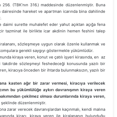
nın 256. (TBK’nın 316.) maddesinde düzenlenmiştir. Buna
 dairesinde hareket ve apartman icarında bina dahilinde
.
 daimi surette muhalefet eder yahut açıktan açığa fena
r tazminat ile birlikte icar akdinin hemen feshini talep
iralananı, sözleşmeye uygun olarak özenle kullanmak ve
 komşulara gerekli saygıyı göstermekle yükümlüdür.
nda kiraya veren, konut ve çatılı işyeri kirasında, en az
si takdirde sözleşmeyi feshedeceği konusunda yazılı bir
veren, kiracıya önceden bir ihtarda bulunmaksızın, yazılı bir
anana kasten ağır bir zarar vermesi, kiracıya verilecek
acının bu yükümlülüğe aykırı davranışının kiraya veren
 bakımından çekilmez olması durumlarında kiraya veren,
” şeklinde düzenlenmiştir.
 ona zarar verecek davranışlardan kaçınmalı, kendi malına
yanında kiracı, kiraya veren ile kiralananın bulunduğu