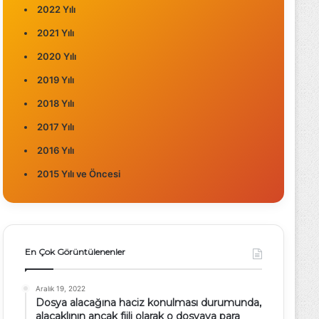
2022 Yılı
2021 Yılı
2020 Yılı
2019 Yılı
2018 Yılı
2017 Yılı
2016 Yılı
2015 Yılı ve Öncesi
En Çok Görüntülenenler
Aralık 19, 2022
Dosya alacağına haciz konulması durumunda,
alacaklının ancak fiili olarak o dosyaya para