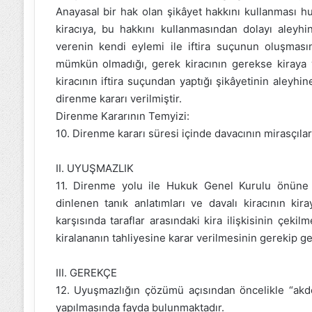
Anayasal bir hak olan şikâyet hakkını kullanması hu
kiracıya, bu hakkını kullanmasından dolayı aleyh
verenin kendi eylemi ile iftira suçunun oluşmas
mümkün olmadığı, gerek kiracının gerekse kiraya v
kiracının iftira suçundan yaptığı şikâyetinin aley
direnme kararı verilmiştir.
Direnme Kararının Temyizi:
10. Direnme kararı süresi içinde davacının mirasçıları
II. UYUŞMAZLIK
11. Direnme yolu ile Hukuk Genel Kurulu önüne 
dinlenen tanık anlatımları ve davalı kiracının ki
karşısında taraflar arasındaki kira ilişkisinin çek
kiralananın tahliyesine karar verilmesinin gerekip 
III. GEREKÇE
12. Uyuşmazlığın çözümü açısından öncelikle “akde 
yapılmasında fayda bulunmaktadır.