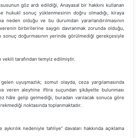
susunun göz ardı edildiği, Anayasal bir hakkını kullanan
ine hukukî sonuç yüklenmesinin doğru olmadığı, kiraya
ına neden olduğu ve bu durumdan yararlandırılmasının
erenin birbirilerine saygılı davranmak zorunda olduğu,
hine sonuç doğurmasının yerinde görülmediği gerekçesiyle
 vekili tarafından temyiz edilmiştir.
gelen uyuşmazlık; somut olayda, ceza yargılamasında
raya veren aleyhine iftira suçundan şikâyette bulunması
ilmez hâle gelip gelmediği, buradan varılacak sonuca göre
gerekmediği noktasında toplanmaktadır.
aykırılık nedeniyle tahliye” davaları hakkında açıklama