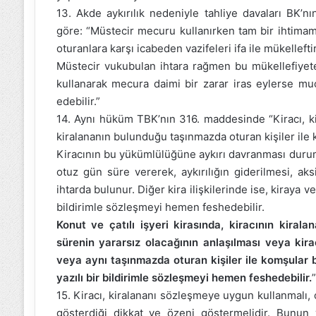
13. Akde aykırılık nedeniyle tahliye davaları BK’
göre: “Müstecir mecuru kullanırken tam bir ihtimam
oturanlara karşı icabeden vazifeleri ifa ile mükelleftir
Müstecir vukubulan ihtara rağmen bu mükellefiyete
kullanarak mecura daimi bir zarar iras eylerse muci
edebilir.”
14. Aynı hüküm TBK’nın 316. maddesinde “Kiracı, k
kiralananın bulunduğu taşınmazda oturan kişiler ile
Kiracının bu yükümlülüğüne aykırı davranması durumu
otuz gün süre vererek, aykırılığın giderilmesi, ak
ihtarda bulunur. Diğer kira ilişkilerinde ise, kiraya 
bildirimle sözleşmeyi hemen feshedebilir.
Konut ve çatılı işyeri kirasında, kiracının kiral
sürenin yararsız olacağının anlaşılması veya kir
veya aynı taşınmazda oturan kişiler ile komşular
yazılı bir bildirimle sözleşmeyi hemen feshedebilir.
15. Kiracı, kiralananı sözleşmeye uygun kullanmalı,
gösterdiği dikkat ve özeni göstermelidir. Bunun 