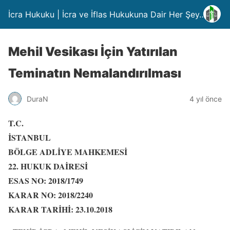
İcra Hukuku | İcra ve İflas Hukukuna Dair Her Şey….
Mehil Vesikası İçin Yatırılan
Teminatın Nemalandırılması
DuraN
4 yıl önce
T.C.
İSTANBUL
BÖLGE ADLİYE MAHKEMESİ
22. HUKUK DAİRESİ
ESAS NO: 2018/1749
KARAR NO: 2018/2240
KARAR TARİHİ: 23.10.2018