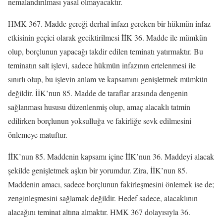
nemalandırılması yasal olmayacaktır.
HMK 367. Madde gereği derhal infazı gereken bir hükmün infaz
etkisinin geçici olarak geciktirilmesi İİK 36. Madde ile mümkün
olup, borçlunun yapacağı takdir edilen teminatı yatırmaktır. Bu
teminatın salt işlevi, sadece hükmün infazının ertelenmesi ile
sınırlı olup, bu işlevin anlam ve kapsamını genişletmek mümkün
değildir. İİK’nun 85. Madde de taraflar arasında dengenin
sağlanması hususu düzenlenmiş olup, amaç alacaklı tatmin
edilirken borçlunun yoksulluğa ve fakirliğe sevk edilmesini
önlemeye matuftur.
İİK’nun 85. Maddenin kapsamı içine İİK’nun 36. Maddeyi alacak
şekilde genişletmek aşkın bir yorumdur. Zira, İİK’nun 85.
Maddenin amacı, sadece borçlunun fakirleşmesini önlemek ise de;
zenginleşmesini sağlamak değildir. Hedef sadece, alacaklının
alacağını teminat altına almaktır. HMK 367 dolayısıyla 36.