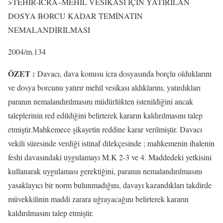
>TEHİR-İCRA–MEHİL VESİKASI İÇİN YATIRILAN
DOSYA BORCU KADAR TEMİNATIN
NEMALANDIRILMASI
2004/m.134
ÖZET :
Davacı, dava konusu icra dosyasında borçlu olduklarını
ve dosya borcunu yatırır mehil vesikası aldıklarını, yatırdıkları
paranın nemalandırılmasını müdürlükten istenildiğini ancak
taleplerinin red edildiğini belirterek kararın kaldırılmasını talep
etmiştir.Mahkemece şikayetin reddine karar verilmiştir. Davacı
vekili süresinde verdiği istinaf dilekçesinde ; mahkemenin ihalenin
feshi davasındaki uygulamayı M.K 2-3 ve 4. Maddedeki yetkisini
kullanarak uygulaması gerektiğini, paranın nemalandırılmasını
yasaklayıcı bir norm bulunmadığını, davayı kazandıkları takdirde
müvekkilinin maddi zarara uğrayacağını belirterek kararın
kaldırılmasını talep etmiştir.