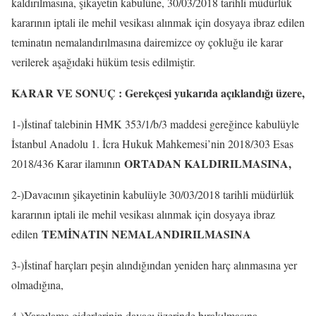
kaldırılmasına, şikayetin kabulüne, 30/03/2018 tarihli müdürlük
kararının iptali ile mehil vesikası alınmak için dosyaya ibraz edilen
teminatın nemalandırılmasına dairemizce oy çokluğu ile karar
verilerek aşağıdaki hüküm tesis edilmiştir.
KARAR VE SONUÇ : Gerekçesi yukarıda açıklandığı üzere,
1-)İstinaf talebinin HMK 353/1/b/3 maddesi gereğince kabulüyle
İstanbul Anadolu 1. İcra Hukuk Mahkemesi’nin 2018/303 Esas
ORTADAN KALDIRILMASINA,
2018/436 Karar ilamının
2-)Davacının şikayetinin kabulüyle 30/03/2018 tarihli müdürlük
kararının iptali ile mehil vesikası alınmak için dosyaya ibraz
TEMİNATIN NEMALANDIRILMASINA
edilen
3-)İstinaf harçları peşin alındığından yeniden harç alınmasına yer
olmadığına,
4-)Yargılama giderlerinin davacı üzerinde bırakılmasına,