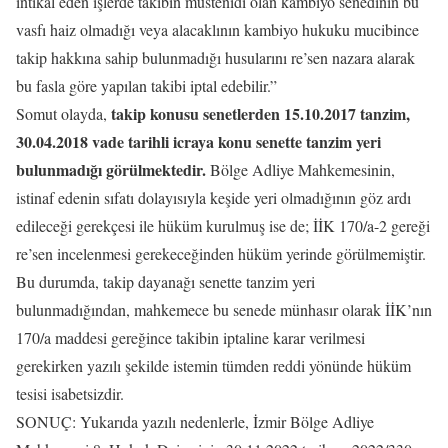
intikal eden işlerde takibin müstenidi olan kambiyo senedinin bu
vasfı haiz olmadığı veya alacaklının kambiyo hukuku mucibince
takip hakkına sahip bulunmadığı husularını re’sen nazara alarak
bu fasla göre yapılan takibi iptal edebilir.”
takip konusu senetlerden 15.10.2017 tanzim,
Somut olayda,
30.04.2018 vade tarihli icraya konu senette tanzim yeri
bulunmadığı görülmektedir.
Bölge Adliye Mahkemesinin,
istinaf edenin sıfatı dolayısıyla keşide yeri olmadığının göz ardı
edileceği gerekçesi ile hüküm kurulmuş ise de; İİK 170/a-2 gereği
re’sen incelenmesi gerekeceğinden hüküm yerinde görülmemiştir.
Bu durumda, takip dayanağı senette tanzim yeri
bulunmadığından, mahkemece bu senede münhasır olarak İİK’nın
170/a maddesi gereğince takibin iptaline karar verilmesi
gerekirken yazılı şekilde istemin tümden reddi yönünde hüküm
tesisi isabetsizdir.
SONUÇ: Yukarıda yazılı nedenlerle, İzmir Bölge Adliye