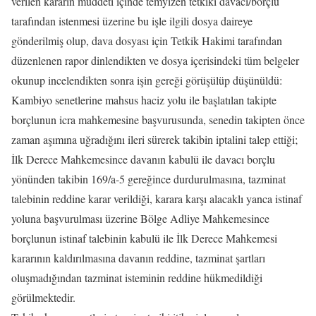
verilen kararın müddeti içinde temyizen tetkiki davacı/borçlu
tarafından istenmesi üzerine bu işle ilgili dosya daireye
gönderilmiş olup, dava dosyası için Tetkik Hakimi tarafından
düzenlenen rapor dinlendikten ve dosya içerisindeki tüm belgeler
okunup incelendikten sonra işin gereği görüşülüp düşünüldü:
Kambiyo senetlerine mahsus haciz yolu ile başlatılan takipte
borçlunun icra mahkemesine başvurusunda, senedin takipten önce
zaman aşımına uğradığını ileri sürerek takibin iptalini talep ettiği;
İlk Derece Mahkemesince davanın kabulü ile davacı borçlu
yönünden takibin 169/a-5 gereğince durdurulmasına, tazminat
talebinin reddine karar verildiği, karara karşı alacaklı yanca istinaf
yoluna başvurulması üzerine Bölge Adliye Mahkemesince
borçlunun istinaf talebinin kabulü ile İlk Derece Mahkemesi
kararının kaldırılmasına davanın reddine, tazminat şartları
oluşmadığından tazminat isteminin reddine hükmedildiği
görülmektedir.