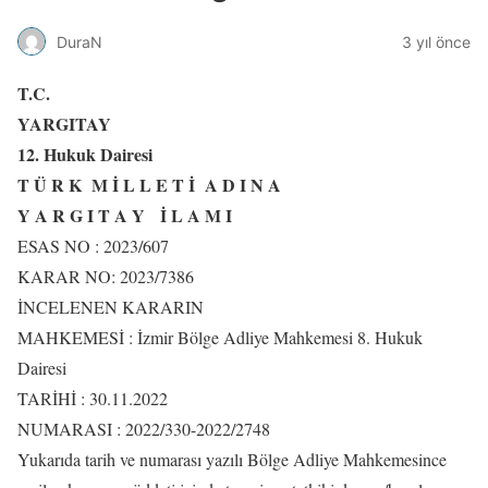
DuraN
3 yıl önce
T.C.
YARGITAY
12. Hukuk Dairesi
T Ü R K M İ L L E T İ A D I N A
Y A R G I T A Y İ L A M I
ESAS NO : 2023/607
KARAR NO: 2023/7386
İNCELENEN KARARIN
MAHKEMESİ : İzmir Bölge Adliye Mahkemesi 8. Hukuk
Dairesi
TARİHİ : 30.11.2022
NUMARASI : 2022/330-2022/2748
Yukarıda tarih ve numarası yazılı Bölge Adliye Mahkemesince