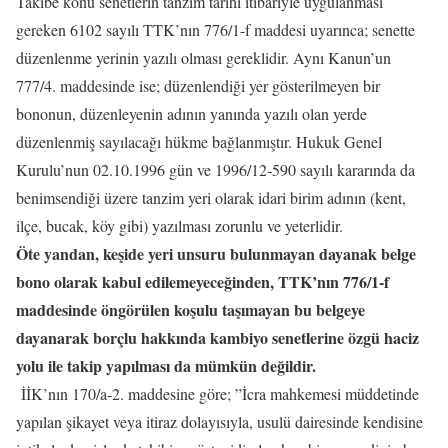
Takibe konu senetlerin tanzim tarihi itibariyle uygulanması
gereken 6102 sayılı TTK’nın 776/1-f maddesi uyarınca; senette
düzenlenme yerinin yazılı olması gereklidir. Aynı Kanun’un
777/4. maddesinde ise; düzenlendiği yer gösterilmeyen bir
bononun, düzenleyenin adının yanında yazılı olan yerde
düzenlenmiş sayılacağı hükme bağlanmıştır. Hukuk Genel
Kurulu’nun 02.10.1996 gün ve 1996/12-590 sayılı kararında da
benimsendiği üzere tanzim yeri olarak idari birim adının (kent,
ilçe, bucak, köy gibi) yazılması zorunlu ve yeterlidir.
Öte yandan, keşide yeri unsuru bulunmayan dayanak belge
bono olarak kabul edilemeyeceğinden, TTK’nın 776/1-f
maddesinde öngörülen koşulu taşımayan bu belgeye
dayanarak borçlu hakkında kambiyo senetlerine özgü haciz
yolu ile takip yapılması da mümkün değildir.
İİK’nın 170/a-2. maddesine göre; ”İcra mahkemesi müddetinde
yapılan şikayet veya itiraz dolayısıyla, usulü dairesinde kendisine