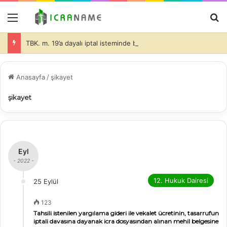
Menü
A
TBK. m. 19’a dayalı iptal isteminde bulunulması halinde de dava konusu taşınmazlar üzerine ihtiyati haciz konulmasında davacı tarafın hukuki yararının olduğu ve bu durumda da, teminatın alınıp alınmayacağı ve alınacak teminatın miktarı hakimin takdir edeceği (İİK. m. 281)-
Anasayfa
/
şikayet
şikayet
Eyl
- 2022 -
12. Hukuk Dairesi
25 Eylül
123
Tahsili istenilen yargılama gideri ile vekalet ücretinin, tasarrufun
iptali davasına dayanak icra dosyasından alınan mehil belgesine