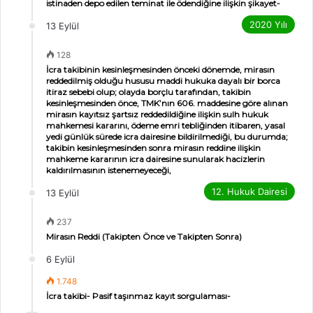
istinaden depo edilen teminat ile ödendiğine ilişkin şikayet-
2020 Yılı
13 Eylül
128
İcra takibinin kesinleşmesinden önceki dönemde, mirasın
reddedilmiş olduğu hususu maddi hukuka dayalı bir borca
itiraz sebebi olup; olayda borçlu tarafından, takibin
kesinleşmesinden önce, TMK’nın 606. maddesine göre alınan
mirasın kayıtsız şartsız reddedildiğine ilişkin sulh hukuk
mahkemesi kararını, ödeme emri tebliğinden itibaren, yasal
yedi günlük sürede icra dairesine bildirilmediği, bu durumda;
takibin kesinleşmesinden sonra mirasın reddine ilişkin
mahkeme kararının icra dairesine sunularak hacizlerin
kaldırılmasının istenemeyeceği,
12. Hukuk Dairesi
13 Eylül
237
Mirasın Reddi (Takipten Önce ve Takipten Sonra)
6 Eylül
1.748
İcra takibi- Pasif taşınmaz kayıt sorgulaması-