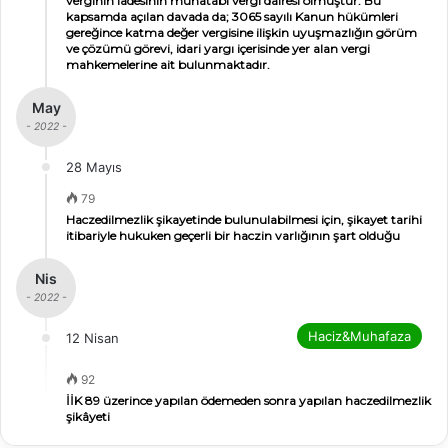
verginin iadesinin muhatabı vergi dairesi olmuştur. Bu
kapsamda açılan davada da; 3065 sayılı Kanun hükümleri
gereğince katma değer vergisine ilişkin uyuşmazlığın görüm
ve çözümü görevi, idari yargı içerisinde yer alan vergi
mahkemelerine ait bulunmaktadır.
May
- 2022 -
28 Mayıs
79
Haczedilmezlik şikayetinde bulunulabilmesi için, şikayet tarihi
itibariyle hukuken geçerli bir haczin varlığının şart olduğu
Nis
- 2022 -
Haciz&Muhafaza
12 Nisan
92
İİK 89 üzerince yapılan ödemeden sonra yapılan haczedilmezlik
şikâyeti