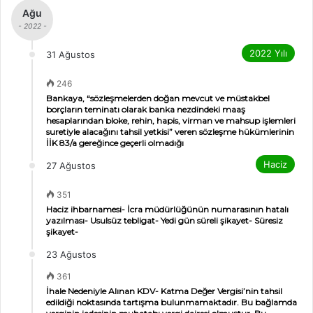
Ağu
- 2022 -
2022 Yılı
31 Ağustos
246
Bankaya, “sözleşmelerden doğan mevcut ve müstakbel
borçların teminatı olarak banka nezdindeki maaş
hesaplarından bloke, rehin, hapis, virman ve mahsup işlemleri
suretiyle alacağını tahsil yetkisi” veren sözleşme hükümlerinin
İİK 83/a gereğince geçerli olmadığı
Haciz
27 Ağustos
351
Haciz ihbarnamesi- İcra müdürlüğünün numarasının hatalı
yazılması- Usulsüz tebligat- Yedi gün süreli şikayet- Süresiz
şikayet-
23 Ağustos
361
İhale Nedeniyle Alınan KDV- Katma Değer Vergisi’nin tahsil
edildiği noktasında tartışma bulunmamaktadır. Bu bağlamda