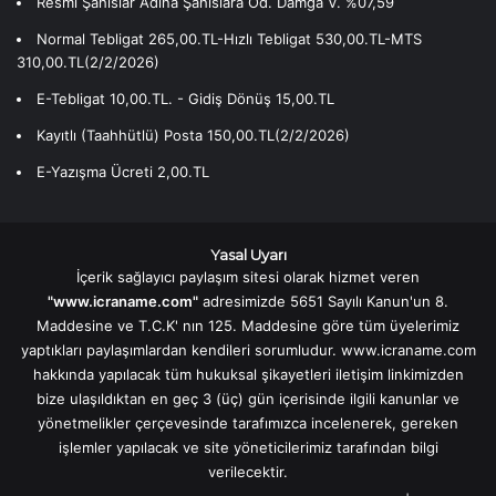
Resmi Şahıslar Adına Şahıslara Öd. Damga V. %07,59
Normal Tebligat 265,00.TL-Hızlı Tebligat 530,00.TL-MTS
310,00.TL(2/2/2026)
E-Tebligat 10,00.TL. - Gidiş Dönüş 15,00.TL
Kayıtlı (Taahhütlü) Posta 150,00.TL(2/2/2026)
E-Yazışma Ücreti 2,00.TL
Yasal Uyarı
İçerik sağlayıcı paylaşım sitesi olarak hizmet veren
"www.icraname.com"
adresimizde 5651 Sayılı Kanun'un 8.
Maddesine ve T.C.K' nın 125. Maddesine göre tüm üyelerimiz
yaptıkları paylaşımlardan kendileri sorumludur. www.icraname.com
hakkında yapılacak tüm hukuksal şikayetleri iletişim linkimizden
bize ulaşıldıktan en geç 3 (üç) gün içerisinde ilgili kanunlar ve
yönetmelikler çerçevesinde tarafımızca incelenerek, gereken
işlemler yapılacak ve site yöneticilerimiz tarafından bilgi
verilecektir.