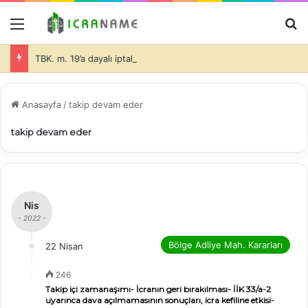
Menü
A
TBK. m. 19’a dayalı iptal isteminde bulunulması halinde de dava konusu taşınmazlar üzerine ihtiyati haciz konulmasında davacı tarafın hukuki yararının olduğu ve bu durumda da, teminatın alınıp alınmayacağı ve alınacak teminatın miktarı hakimin takdir edeceği (İİK. m. 281)-
Anasayfa
/
takip devam eder
takip devam eder
Nis
- 2022 -
Bölge Adliye Mah. Kararları
22 Nisan
246
Takip içi zamanaşımı- İcranın geri bırakılması- İİK 33/a-2
uyarınca dava açılmamasının sonuçları, icra kefiline etkisi-