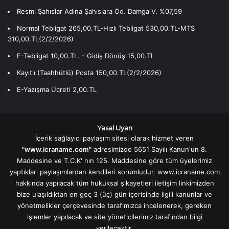
Resmi Şahıslar Adına Şahıslara Öd. Damga V. %07,59
Normal Tebligat 265,00.TL-Hızlı Tebligat 530,00.TL-MTS
310,00.TL(2/2/2026)
E-Tebligat 10,00.TL. - Gidiş Dönüş 15,00.TL
Kayıtlı (Taahhütlü) Posta 150,00.TL(2/2/2026)
E-Yazışma Ücreti 2,00.TL
Yasal Uyarı
İçerik sağlayıcı paylaşım sitesi olarak hizmet veren
"www.icraname.com"
adresimizde 5651 Sayılı Kanun'un 8.
Maddesine ve T.C.K' nın 125. Maddesine göre tüm üyelerimiz
yaptıkları paylaşımlardan kendileri sorumludur. www.icraname.com
hakkında yapılacak tüm hukuksal şikayetleri iletişim linkimizden
bize ulaşıldıktan en geç 3 (üç) gün içerisinde ilgili kanunlar ve
yönetmelikler çerçevesinde tarafımızca incelenerek, gereken
işlemler yapılacak ve site yöneticilerimiz tarafından bilgi
verilecektir.