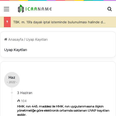
Menü
A
TBK. m. 19’a dayalı iptal isteminde bulunulması halinde de dava konusu taşınmazlar üzerine ihtiyati haciz konulmasında davacı tarafın hukuki yararının olduğu ve bu durumda da, teminatın alınıp alınmayacağı ve alınacak teminatın miktarı hakimin takdir edeceği (İİK. m. 281)-
Anasayfa
/
Uyap Kayıtları
Uyap Kayıtları
Haz
- 2022 -
3 Haziran
104
HMK. nın 445. maddesi ile HMK. nın uygulanmasına ilişkin
yönetmeliğe göre elektronik ortamda saklanan UYAP kayıtları
asıldır.