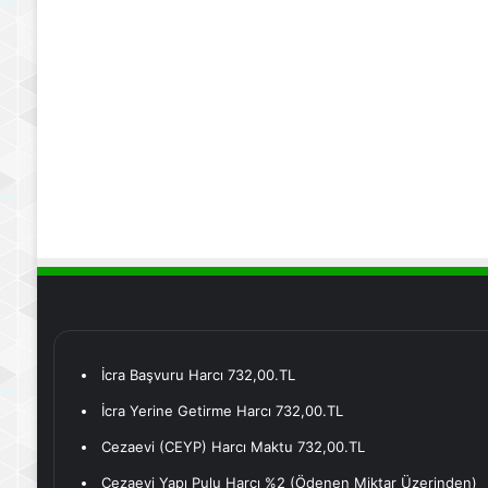
İcra Başvuru Harcı 732,00.TL
İcra Yerine Getirme Harcı 732,00.TL
Cezaevi (CEYP) Harcı Maktu 732,00.TL
Cezaevi Yapı Pulu Harcı %2 (Ödenen Miktar Üzerinden)