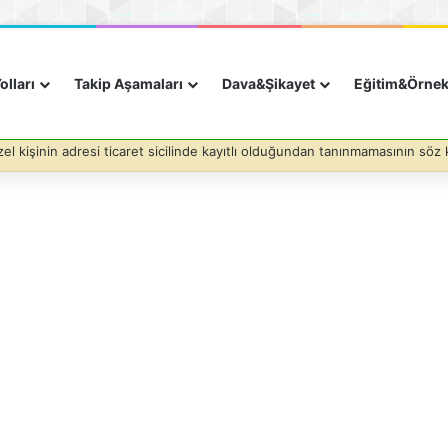
olları
Takip Aşamaları
Dava&Şikayet
Eğitim&Örne