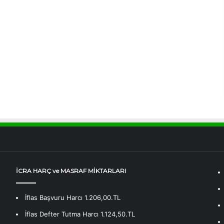
İCRA HARÇ ve MASRAF MİKTARLARI
İflas Başvuru Harcı 1.206,00.TL
İflas Defter Tutma Harcı 1.124,50.TL