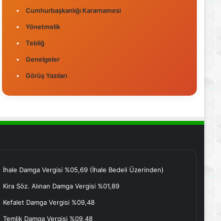
Cumhurbaşkanlığı Kararnamesi
Yönetmelik
Tebliğ
Genelgeler
Görüş Yazıları
İhale Damga Vergisi %05,69 (İhale Bedeli Üzerinden)
Kira Söz. Alınan Damga Vergisi %01,89
Kefalet Damga Vergisi %09,48
Temlik Damga Vergisi %09,48