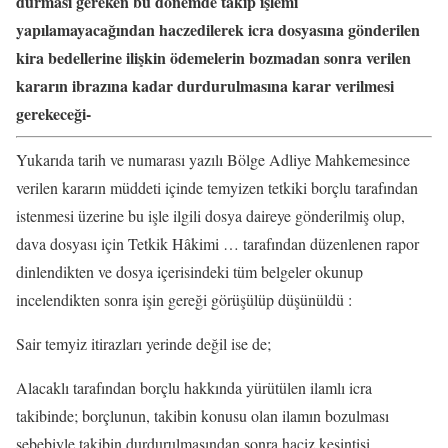
durması gereken bu dönemde takip işlemi
yapılamayacağından haczedilerek icra dosyasına gönderilen
kira bedellerine ilişkin ödemelerin bozmadan sonra verilen
kararın ibrazına kadar durdurulmasına karar verilmesi
gerekeceği-
Yukarıda tarih ve numarası yazılı Bölge Adliye Mahkemesince
verilen kararın müddeti içinde temyizen tetkiki borçlu tarafından
istenmesi üzerine bu işle ilgili dosya daireye gönderilmiş olup,
dava dosyası için Tetkik Hâkimi … tarafından düzenlenen rapor
dinlendikten ve dosya içerisindeki tüm belgeler okunup
incelendikten sonra işin gereği görüşülüp düşünüldü :
Sair temyiz itirazları yerinde değil ise de;
Alacaklı tarafından borçlu hakkında yürütülen ilamlı icra
takibinde; borçlunun, takibin konusu olan ilamın bozulması
sebebiyle takibin durdurulmasından sonra haciz kesintisi