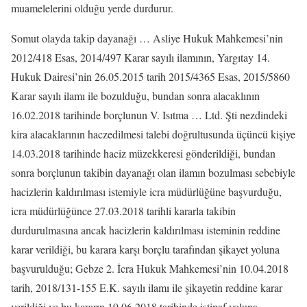
muamelelerini olduğu yerde durdurur.
Somut olayda takip dayanağı … Asliye Hukuk Mahkemesi’nin
2012/418 Esas, 2014/497 Karar sayılı ilamının, Yargıtay 14.
Hukuk Dairesi’nin 26.05.2015 tarih 2015/4365 Esas, 2015/5860
Karar sayılı ilamı ile bozulduğu, bundan sonra alacaklının
16.02.2018 tarihinde borçlunun V. Isıtma … Ltd. Şti nezdindeki
kira alacaklarının haczedilmesi talebi doğrultusunda üçüncü kişiye
14.03.2018 tarihinde haciz müzekkeresi gönderildiği, bundan
sonra borçlunun takibin dayanağı olan ilamın bozulması sebebiyle
hacizlerin kaldırılması istemiyle icra müdürlüğüne başvurduğu,
icra müdürlüğünce 27.03.2018 tarihli kararla takibin
durdurulmasına ancak hacizlerin kaldırılması isteminin reddine
karar verildiği, bu karara karşı borçlu tarafından şikayet yoluna
başvurulduğu; Gebze 2. İcra Hukuk Mahkemesi’nin 10.04.2018
tarih, 2018/131-155 E.K. sayılı ilamı ile şikayetin reddine karar
verildiği ve bu kararın 19.06.2018 tarihinde istinaf yoluna