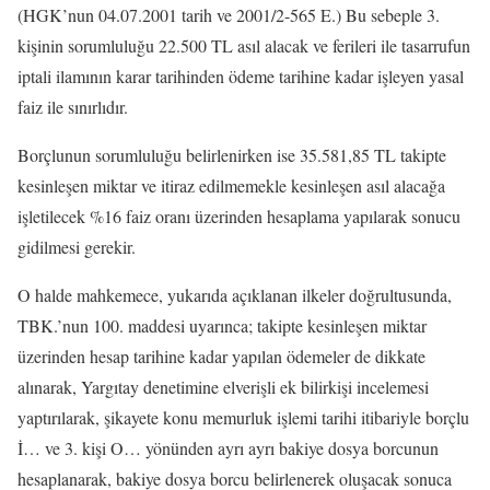
(HGK’nun 04.07.2001 tarih ve 2001/2-565 E.) Bu sebeple 3.
kişinin sorumluluğu 22.500 TL asıl alacak ve ferileri ile tasarrufun
iptali ilamının karar tarihinden ödeme tarihine kadar işleyen yasal
faiz ile sınırlıdır.
Borçlunun sorumluluğu belirlenirken ise 35.581,85 TL takipte
kesinleşen miktar ve itiraz edilmemekle kesinleşen asıl alacağa
işletilecek %16 faiz oranı üzerinden hesaplama yapılarak sonucu
gidilmesi gerekir.
O halde mahkemece, yukarıda açıklanan ilkeler doğrultusunda,
TBK.’nun 100. maddesi uyarınca; takipte kesinleşen miktar
üzerinden hesap tarihine kadar yapılan ödemeler de dikkate
alınarak, Yargıtay denetimine elverişli ek bilirkişi incelemesi
yaptırılarak, şikayete konu memurluk işlemi tarihi itibariyle borçlu
İ… ve 3. kişi O… yönünden ayrı ayrı bakiye dosya borcunun
hesaplanarak, bakiye dosya borcu belirlenerek oluşacak sonuca