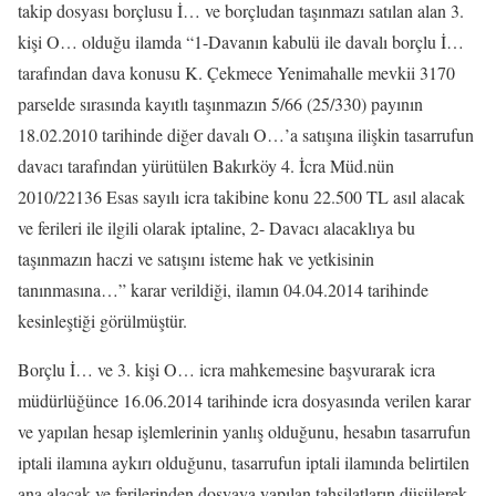
takip dosyası borçlusu İ… ve borçludan taşınmazı satılan alan 3.
kişi O… olduğu ilamda “1-Davanın kabulü ile davalı borçlu İ…
tarafından dava konusu K. Çekmece Yenimahalle mevkii 3170
parselde sırasında kayıtlı taşınmazın 5/66 (25/330) payının
18.02.2010 tarihinde diğer davalı O…’a satışına ilişkin tasarrufun
davacı tarafından yürütülen Bakırköy 4. İcra Müd.nün
2010/22136 Esas sayılı icra takibine konu 22.500 TL asıl alacak
ve ferileri ile ilgili olarak iptaline, 2- Davacı alacaklıya bu
taşınmazın haczi ve satışını isteme hak ve yetkisinin
tanınmasına…” karar verildiği, ilamın 04.04.2014 tarihinde
kesinleştiği görülmüştür.
Borçlu İ… ve 3. kişi O… icra mahkemesine başvurarak icra
müdürlüğünce 16.06.2014 tarihinde icra dosyasında verilen karar
ve yapılan hesap işlemlerinin yanlış olduğunu, hesabın tasarrufun
iptali ilamına aykırı olduğunu, tasarrufun iptali ilamında belirtilen
ana alacak ve ferilerinden dosyaya yapılan tahsilatların düşülerek