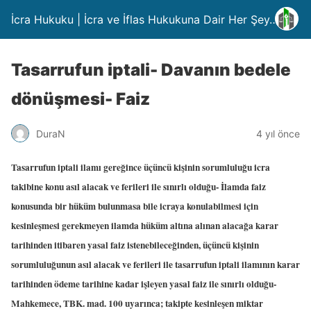
İcra Hukuku | İcra ve İflas Hukukuna Dair Her Şey….
Tasarrufun iptali- Davanın bedele
dönüşmesi- Faiz
DuraN
4 yıl önce
Tasarrufun iptali ilamı gereğince üçüncü kişinin sorumluluğu icra
takibine konu asıl alacak ve ferileri ile sınırlı olduğu- İlamda faiz
konusunda bir hüküm bulunmasa bile icraya konulabilmesi için
kesinleşmesi gerekmeyen ilamda hüküm altına alınan alacağa karar
tarihinden itibaren yasal faiz istenebileceğinden, üçüncü kişinin
sorumluluğunun asıl alacak ve ferileri ile tasarrufun iptali ilamının karar
tarihinden ödeme tarihine kadar işleyen yasal faiz ile sınırlı olduğu-
Mahkemece, TBK. mad. 100 uyarınca; takipte kesinleşen miktar