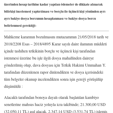
üzerinden hesap tarihine kadar yapılan ödemeler de dikkate alınarak
bilirkişi incelemesi yaptırılması ve borçlu ile üçüncü kişi yönünden ayrı
ayrı bakiye dosya borcunun hesaplanması ve bakiye dosya borcu
belirlenmesi gerektiği-
Mahkeme kararının bozulmasını mutazammın 21/05/2018 tarih ve
2018/2208 Esas – 2018/4895 Karar sayılı daire ilamının müddeti
içinde tashihen tetkikinin borçlu ve üçüncü kişi tarafından
istenmesi üzerine bu işle ilgili dosya mahallinden daireye
gönderilmiş olup, dava dosyası için Tetkik Hakimi Ummahan Y.
tarafından düzenlenen rapor dinlendikten ve dosya içerisindeki
tüm belgeler okunup incelendikten sonra işin gereği görüşülüp
düşünüldü :
Alacaklı tarafından bonoya dayalı olarak başlatılan kambiyo
senetlerine mahsus haciz yoluyla icra takibinde; 21.300,00 USD
(32.050,11 TL) asıl alacak, 2.347,14 USD (3.531,74 TL) işlemiş