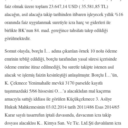
faiz olmak üzere toplam 23.647,14 USD ( 35.581,85 TL)
alacağın, asıl alacağa takip tarihinden itibaren işleyecek yıllık %16
oranında faiz uygulanmak suretiyle icra harç ve giderleri ile
birlikte BK’nun 84. mad. gereğince tahsilatı talep edildiği
görülmektedir.
Somut olayda, borçlu İ… adına çıkarılan örnek 10 nolu ödeme
emrinin tebliğ edildiği, borçlu tarafından yasal süresi içerisinde
ödeme emrine itiraz edilmediği, bu suretle takipte istenen asıl
alacak ve işlemiş faizin kesinleştiği anlaşılmıştır. Borçlu İ…’ün,
K. Çekmece Yenimahalle mevkii 3170 parselde kayıtlı
taşınmazdaki 5/66 hissesini O…’a alacaklıdan mal kaçırma
amacıyla sattığı iddiası ile görülen Küçükçekmece 3. Asliye
Hukuk Mahkemesinin 03.02.2014 tarih 2011/486 Esas 2014/65
Karar sayılı tasarrufun iptali davasında, davacının icra takip
dosyası alacaklısı K.. Kimya San. Ve Tic. Ltd.Şti davalıların icra