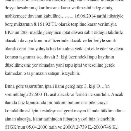
dosya hesabının çıkarılmasına karar verilmesini talep etmiş,
mahkemece davanın kabulüne,…….. 16.06.2014 tarihi itibariyle
borç miktarının 8.161,92 TL olarak tespitine karar verilmiştir.
İİK.nun 283. madde gereğince iptal davası sabit olduğu takdirde
alacaklı davaya konu mal üzerinde alacak ve ferileriyle sınırlı
olarak cebri icra yoluyla hakkını alma yetkisini elde eder ve dava
konusu taşınmaz ise, davalı 3. kişi üzerindeki tapu kaydının
düzeltilmesine yer olmadan yani tapu iptal ve tesciline gerek
kalmadan o taşınmazın satışını isteyebilir.
Buna göre tasarrufun iptali ilamı gereğince 3. kişi O…’ın
sorumluluğu 22.500 TL asıl alacak ve ferileri ile sınırlıdır. Ancak
ilamda faiz konusunda bir hüküm bulunmasa bile icraya
konulabilmesi için kesinleşmesi gerekmeyen ilamda hüküm altına
alınan alacağa, karar tarihinden itibaren yasal faiz istenebilir.
(HGK’nun 05.04.2000 tarih ve 2000/12-739 E,-2000/746 K,),