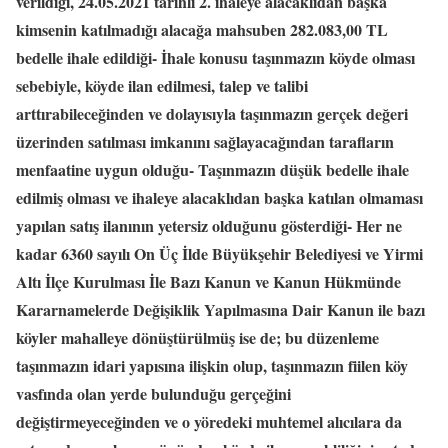
verildiği, 24.05.2021 tarihli 2. ihaleye alacaklıdan başka
kimsenin katılmadığı alacağa mahsuben 282.083,00 TL
bedelle ihale edildiği- İhale konusu taşınmazın köyde olması
sebebiyle, köyde ilan edilmesi, talep ve talibi
arttırabileceğinden ve dolayısıyla taşınmazın gerçek değeri
üzerinden satılması imkanını sağlayacağından tarafların
menfaatine uygun olduğu- Taşınmazın düşük bedelle ihale
edilmiş olması ve ihaleye alacaklıdan başka katılan olmaması
yapılan satış ilanının yetersiz olduğunu gösterdiği- Her ne
kadar 6360 sayılı On Üç İlde Büyükşehir Belediyesi ve Yirmi
Altı İlçe Kurulması İle Bazı Kanun ve Kanun Hükmünde
Kararnamelerde Değişiklik Yapılmasına Dair Kanun ile bazı
köyler mahalleye dönüştürülmüş ise de; bu düzenleme
taşınmazın idari yapısına ilişkin olup, taşınmazın fiilen köy
vasfında olan yerde bulunduğu gerçeğini
değiştirmeyeceğinden ve o yöredeki muhtemel alıcılara da