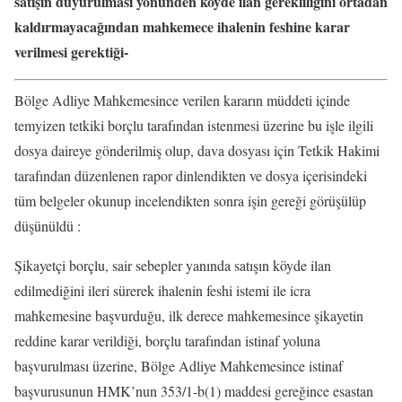
satışın duyurulması yönünden köyde ilan gerekliliğini ortadan
kaldırmayacağından mahkemece ihalenin feshine karar
verilmesi gerektiği-
Bölge Adliye Mahkemesince verilen kararın müddeti içinde
temyizen tetkiki borçlu tarafından istenmesi üzerine bu işle ilgili
dosya daireye gönderilmiş olup, dava dosyası için Tetkik Hakimi
tarafından düzenlenen rapor dinlendikten ve dosya içerisindeki
tüm belgeler okunup incelendikten sonra işin gereği görüşülüp
düşünüldü :
Şikayetçi borçlu, sair sebepler yanında satışın köyde ilan
edilmediğini ileri sürerek ihalenin feshi istemi ile icra
mahkemesine başvurduğu, ilk derece mahkemesince şikayetin
reddine karar verildiği, borçlu tarafından istinaf yoluna
başvurulması üzerine, Bölge Adliye Mahkemesince istinaf
başvurusunun HMK’nun 353/1-b(1) maddesi gereğince esastan