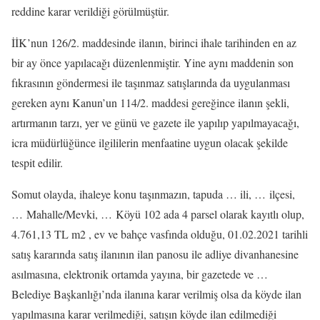
reddine karar verildiği görülmüştür.
İİK’nun 126/2. maddesinde ilanın, birinci ihale tarihinden en az
bir ay önce yapılacağı düzenlenmiştir. Yine aynı maddenin son
fıkrasının göndermesi ile taşınmaz satışlarında da uygulanması
gereken aynı Kanun’un 114/2. maddesi gereğince ilanın şekli,
artırmanın tarzı, yer ve günü ve gazete ile yapılıp yapılmayacağı,
icra müdürlüğünce ilgililerin menfaatine uygun olacak şekilde
tespit edilir.
Somut olayda, ihaleye konu taşınmazın, tapuda … ili, … ilçesi,
… Mahalle/Mevki, … Köyü 102 ada 4 parsel olarak kayıtlı olup,
4.761,13 TL m2 , ev ve bahçe vasfında olduğu, 01.02.2021 tarihli
satış kararında satış ilanının ilan panosu ile adliye divanhanesine
asılmasına, elektronik ortamda yayına, bir gazetede ve …
Belediye Başkanlığı’nda ilanına karar verilmiş olsa da köyde ilan
yapılmasına karar verilmediği, satışın köyde ilan edilmediği