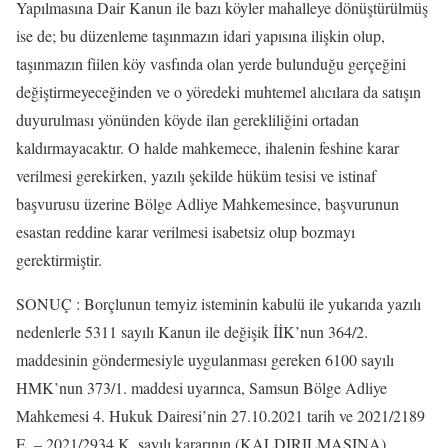
Yapılmasına Dair Kanun ile bazı köyler mahalleye dönüştürülmüş
ise de; bu düzenleme taşınmazın idari yapısına ilişkin olup,
taşınmazın fiilen köy vasfında olan yerde bulunduğu gerçeğini
değiştirmeyeceğinden ve o yöredeki muhtemel alıcılara da satışın
duyurulması yönünden köyde ilan gerekliliğini ortadan
kaldırmayacaktır. O halde mahkemece, ihalenin feshine karar
verilmesi gerekirken, yazılı şekilde hüküm tesisi ve istinaf
başvurusu üzerine Bölge Adliye Mahkemesince, başvurunun
esastan reddine karar verilmesi isabetsiz olup bozmayı
gerektirmiştir.
SONUÇ : Borçlunun temyiz isteminin kabulü ile yukarıda yazılı
nedenlerle 5311 sayılı Kanun ile değişik İİK’nun 364/2.
maddesinin göndermesiyle uygulanması gereken 6100 sayılı
HMK’nun 373/1. maddesi uyarınca, Samsun Bölge Adliye
Mahkemesi 4. Hukuk Dairesi’nin 27.10.2021 tarih ve 2021/2189
E. – 2021/2934 K. sayılı kararının (KALDIRILMASINA),