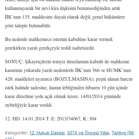
kullanmayarak bir nevi kira ilişkisini benimsediğinden artık
İİK’nun 135. maddesine dayalı olarak değil; genel hükümlere
göre talepte bulunabilir.
Bu nedenle mahkemece istemin kabulüne karar vermek
gerekirken yazılı gerekçeyle reddi isabetsizdir.
SONUÇ: Şikayetçilerin temyiz itirazlarının kabulü ile mahkeme
kararının yukarıda yazılı nedenlerle İİK’nun 366 ve HUMK’nun
428. maddeleri uyarınca (BOZULMASINA), peşin alınan harcın
istek halinde iadesine, ilamın tebliğinden itibaren 10 gün içinde
karar düzeltme yolu açık olmak üzere, 14/01/2014 gününde
oybirliğiyle karar verildi.
12. HD. 14.01.2014 T. E: 2013/34067, K: 304
Kategoriler:
12. Hukuk Dairesi
,
2015 ve Öncesi Yıllar
,
Tahliye (İİK