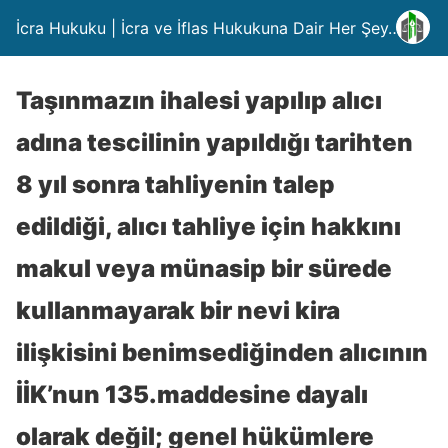
İcra Hukuku | İcra ve İflas Hukukuna Dair Her Şey….
Taşınmazın ihalesi yapılıp alıcı
adına tescilinin yapıldığı tarihten
8 yıl sonra tahliyenin talep
edildiği, alıcı tahliye için hakkını
makul veya münasip bir sürede
kullanmayarak bir nevi kira
ilişkisini benimsediğinden alıcının
İİK’nun 135.maddesine dayalı
olarak değil; genel hükümlere