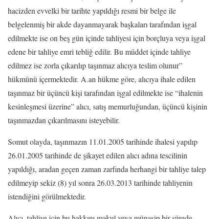
hacizden evvelki bir tarihte yapıldığı resmi bir belge ile
belgelenmiş bir akde dayanmayarak başkaları tarafından işgal
edilmekte ise on beş gün içinde tahliyesi için borçluya veya işgal
edene bir tahliye emri tebliğ edilir. Bu müddet içinde tahliye
edilmez ise zorla çıkarılıp taşınmaz alıcıya teslim olunur”
hükmünü içermektedir. A.an hükme göre, alıcıya ihale edilen
taşınmaz bir üçüncü kişi tarafından işgal edilmekte ise “ihalenin
kesinleşmesi üzerine” alıcı, satış memurluğundan, üçüncü kişinin
taşınmazdan çıkarılmasını isteyebilir.
Somut olayda, taşınmazın 11.01.2005 tarihinde ihalesi yapılıp
26.01.2005 tarihinde de şikayet edilen alıcı adına tescilinin
yapıldığı, aradan geçen zaman zarfında herhangi bir tahliye talep
edilmeyip sekiz (8) yıl sonra 26.03.2013 tarihinde tahliyenin
istendiğini görülmektedir.
Alıcı, tahliye için bu hakkını makul veya münasip bir sürede