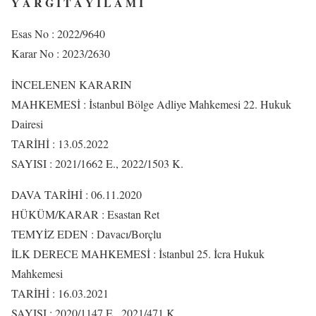
Y A R G I T A Y İ L Â M I
Esas No : 2022/9640
Karar No : 2023/2630
İNCELENEN KARARIN
MAHKEMESİ : İstanbul Bölge Adliye Mahkemesi 22. Hukuk
Dairesi
TARİHİ : 13.05.2022
SAYISI : 2021/1662 E., 2022/1503 K.
DAVA TARİHİ : 06.11.2020
HÜKÜM/KARAR : Esastan Ret
TEMYİZ EDEN : Davacı/Borçlu
İLK DERECE MAHKEMESİ : İstanbul 25. İcra Hukuk
Mahkemesi
TARİHİ : 16.03.2021
SAYISI : 2020/1147 E., 2021/471 K.