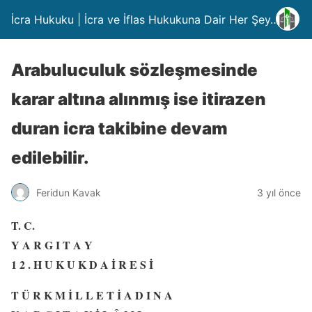
İcra Hukuku | İcra ve İflas Hukukuna Dair Her Şey….
Arabuluculuk sözleşmesinde
karar altına alınmış ise itirazen
duran icra takibine devam
edilebilir.
Feridun Kavak
3 yıl önce
T. C.
Y A R G I T A Y
1 2 . H U K U K D A İ R E S İ
T Ü R K M İ L L E T İ A D I N A