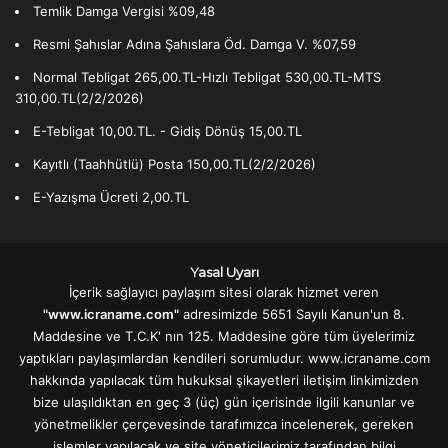
Temlik Damga Vergisi %09,48
Resmi Şahıslar Adına Şahıslara Öd. Damga V. %07,59
Normal Tebligat 265,00.TL-Hızlı Tebligat 530,00.TL-MTS
310,00.TL(2/2/2026)
E-Tebligat 10,00.TL. - Gidiş Dönüş 15,00.TL
Kayıtlı (Taahhütlü) Posta 150,00.TL(2/2/2026)
E-Yazışma Ücreti 2,00.TL
Yasal Uyarı
İçerik sağlayıcı paylaşım sitesi olarak hizmet veren
"www.icraname.com"
adresimizde 5651 Sayılı Kanun'un 8.
Maddesine ve T.C.K' nın 125. Maddesine göre tüm üyelerimiz
yaptıkları paylaşımlardan kendileri sorumludur. www.icraname.com
hakkında yapılacak tüm hukuksal şikayetleri iletişim linkimizden
bize ulaşıldıktan en geç 3 (üç) gün içerisinde ilgili kanunlar ve
yönetmelikler çerçevesinde tarafımızca incelenerek, gereken
işlemler yapılacak ve site yöneticilerimiz tarafından bilgi