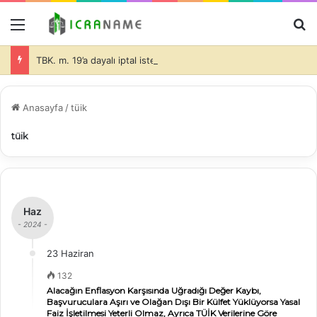
Menü
A
TBK. m. 19’a dayalı iptal isteminde bulunulması halinde de dava konusu taşınmazlar üzerine ihtiyati haciz konulmasında davacı tarafın hukuki yararının olduğu ve bu durumda da, teminatın alınıp alınmayacağı ve alınacak teminatın miktarı hakimin takdir edeceği (İİK. m. 281)-
Anasayfa
/
tüik
tüik
Haz
- 2024 -
23 Haziran
132
Alacağın Enflasyon Karşısında Uğradığı Değer Kaybı,
Başvuruculara Aşırı ve Olağan Dışı Bir Külfet Yüklüyorsa Yasal
Faiz İşletilmesi Yeterli Olmaz, Ayrıca TÜİK Verilerine Göre